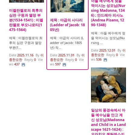
아들 예수에게 젖을
먹이시는 성모님(Nur
미켈란젤로의 최후의
sing Madonna, 134
심판 구원과 멸망 부
6) ; 안드레아 피사노
분(1534-1541) : 미켈
제목 : 야곱의 사다리
(Andrea Pisano, 12
란젤로 부오나로티(1
(Ladder of Jacob: 18
90-1348)
475-1564)
05년)
제목 : 아들 예수에게 젖
제목 : 미켈란젤로의 최
제목 : 야곱의 사다리 (L
을 먹이시는 성모님(Nu
후의 심판 구원과 멸망
adder of Jacob: 1805
rsing ...
부분(1...
년) 작...
Date
2025.12.01
By
이
종한요한
Reply
0
Vie
Date
2025.11.16
By
이
Date
2025.11.01
By
이
ws
536
종한요한
Reply
0
Vie
종한요한
Reply
0
Vie
ws
437
ws
597
일상의 풍경속에서 아
들 예수님을 안고 계
신 성모님(Madonna
and Child in a Land
scape 1621-1624) :
오라치오 젠틸레스키