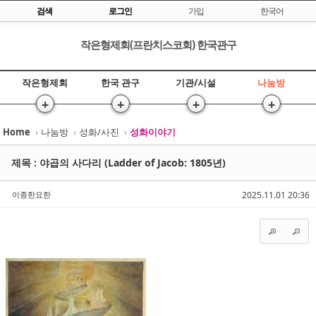
Skip to content
검색
로그인
가입
한국어
작은형제회(프란치스코회) 한국관구
작은형제회
한국 관구
기관/시설
나눔방
+
+
+
+
Home
›
나눔방
›
성화/사진
›
성화이야기
Sketchbook5, 스케치북5
Sketchbook5, 스케치북5
제목 : 야곱의 사다리 (Ladder of Jacob: 1805년)
이종한요한
2025.11.01 20:36
Sketchbook5, 스케치북5
Sketchbook5, 스케치북5