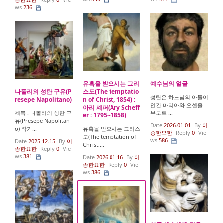
ws
236
유혹을 받으시는 그리
예수님의 얼굴
나폴리의 성탄 구유(P
스도(The temptatio
성탄은 하느님의 아들이
resepe Napolitano)
n of Christ, 1854) :
인간 마리아와 요셉을
아리 셰퍼(Ary Scheff
제목 : 나폴리의 성탄 구
부모로 ...
er : 1795~1858)
유(Presepe Napolitan
Date
2026.01.01
By
이
o) 작가...
유혹을 받으시는 그리스
종한요한
Reply
0
Vie
도(The temptation of
ws
586
Date
2025.12.15
By
이
Christ,...
종한요한
Reply
0
Vie
ws
381
Date
2026.01.16
By
이
종한요한
Reply
0
Vie
ws
386