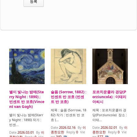
별이 빛나는 밤에(Sta
슬픔 (Sorrow, 1882) :
포르치운쿨라 경당(P
rry Night : 1890) ;
빈센트 반 코흐 (빈센
orziuncola) : 이태리
빈센트 반 코흐(Vince
트 반 코흐)
아씨시
nt van Gogh)
제목 : 슬픔 (Sorrow, 18
제목 : 포르치운쿨라 경
별이 빛나는 밤에(Starr
82) 작가 : 빈센트 반 코
당(Porziuncola) 장소 :
y Night : 1890) 작가 :
흐 (...
이태...
빈센...
Date
2026.02.16
By
이
Date
2026.02.01
By
이
종한요한
Reply
0
Vie
종한요한
Reply
0
Vie
Date
2026.03.01
By
이
ws
340
ws
577
종한요한
Reply
0
Vie