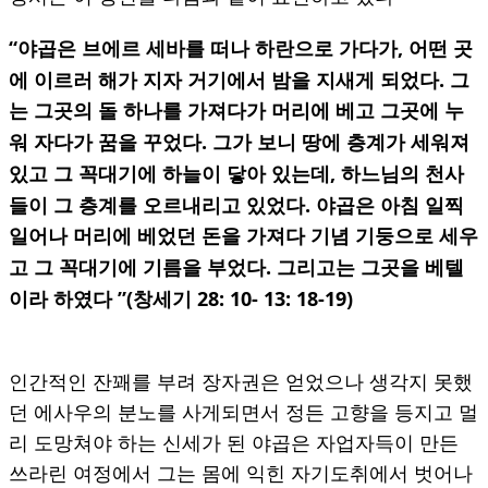
“
,
야곱은 브에르 세바를 떠나 하란으로 가다가
어떤 곳
.
에 이르러 해가 지자 거기에서 밤을 지새게 되었다
그
는 그곳의 돌 하나를 가져다가 머리에 베고 그곳에 누
.
워 자다가
꿈을 꾸었다
그가 보니 땅에 층계가 세워져
,
있고 그 꼭대기에 하늘이 닿아 있는데
하느님의 천사
.
들이 그 층계를 오르내리고 있었다
야곱은 아침 일찍
일어나
머리에 베었던 돈을 가져다 기념 기둥으로 세우
.
고 그 꼭대기에 기름을 부었다
그리고는 그곳을 베텔
”(
28: 10- 13: 18-19)
이라 하였다
창세기
인간적인 잔꽤를 부려 장자권은 얻었으나 생각지 못했
던 에사우의 분노를 사게되면서 정든 고향을 등지고 멀
리 도망쳐야 하는 신세가 된 야곱은 자업자득이 만든
쓰라린 여정에서 그는 몸에 익힌 자기도취에서 벗어나