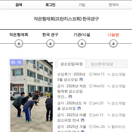
Skip to content
검색
로그인
가입
한국어
작은형제회(프란치스코회) 한국관구
작은형제회
한국 관구
기관/시설
나눔방
+
+
+
+
성소모임/피정
성소문의/상담
모임후기
2026년
Mar.15
성소개발
3월 성소모임
공지
2026년 작은
Mar.02
성소개발
형제회 성소모임
연간...
공지
2026년도 겨
Jan.20
성소개발
울 성소피정
공지
2025년 여름
Jun.15
성소개발
성소피정 안내
공지
2025년 겨울
Dec.26
힐라리오
성소피정 안내