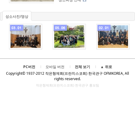
more
성소사진/영상
2026년 겨울 성소
2023 성소주일
2023년 겨울 성소
피정
최스테파노
피정 이모저모
성소개발
최스테파노
PC버전
모바일 버전
전체 보기
▲ 위로
Copyright© 1937-2012 작은형제회(프란치스코회) 한국관구 OFMKOREA, All
rights reserved.
작은형제회(프란치스코회) 한국관구 홍보팀