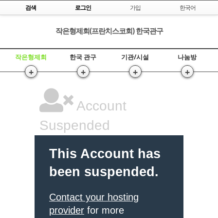
Skip to content
검색
로그인
가입
한국어
작은형제회(프란치스코회) 한국관구
작은형제회
한국 관구
기관/시설
나눔방
+
+
+
+