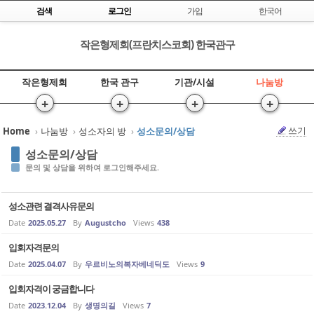
Skip to content
검색
로그인
가입
한국어
작은형제회(프란치스코회) 한국관구
작은형제회
한국 관구
기관/시설
나눔방
+
+
+
+
쓰기
Home
›
나눔방
›
성소자의 방
›
성소문의/상담
Sketchbook5, 스케치북5
Sketchbook5, 스케치북5
성소문의/상담
문의 및 상담을 위하여 로그인해주세요.
성소관련 결격사유문의
Date
2025.05.27
By
Augustcho
Views
438
입회자격문의
Sketchbook5, 스케치북5
Sketchbook5, 스케치북5
Date
2025.04.07
By
우르비노의복자베네딕도
Views
9
입회자격이 궁금합니다
Date
2023.12.04
By
생명의길
Views
7