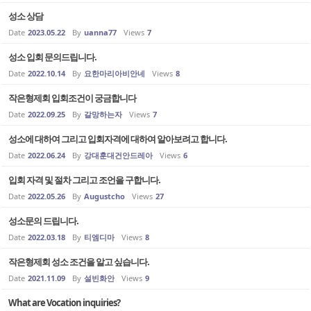
성소 상담
Date
2023.05.22
By
uanna77
Views
7
성소 입회 문의드립니다.
Date
2022.10.14
By
요한마리아비안네
Views
8
작은형제회 입회조건이 궁금합니다
Date
2022.09.25
By
갈망하는자
Views
7
성소에 대하여 그리고 입회자격에 대하여 알아보려고 합니다.
Date
2022.06.24
By
강대훈대건안드레아
Views
6
입회 자격 및 절차 그리고 조언을 구합니다.
Date
2022.05.26
By
Augustcho
Views
27
성소문의 드립니다.
Date
2022.03.18
By
티엠디마
Views
8
작은형제회 성소 조건을 알고 싶습니다.
Date
2021.11.09
By
설빈화안
Views
9
What are Vocation inquiries?