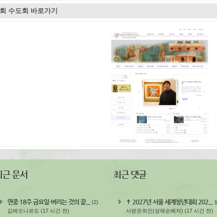
1회 수도회 바로가기
최근 문서
최근 댓글
연중 18주 금요일-버리는 것의 끝...
✝️ 2027년 서울 세계청년대회 202...
(2)
김레오나르도
(17 시간 전)
서받은죄인(성체순례자)
(17 시간 전)