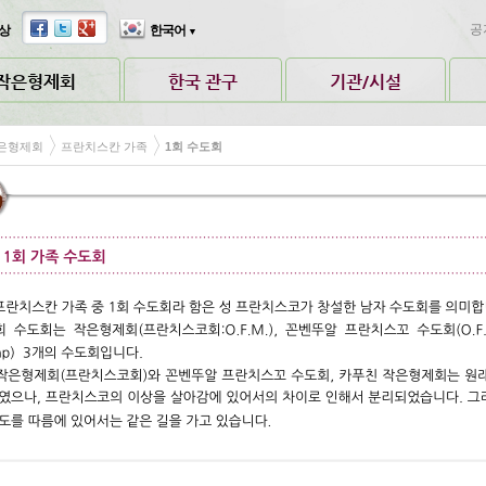
공
상
한국어
▼
작은형제회
한국 관구
기관/시설
은형제회
프란치스칸 가족
1회 수도회