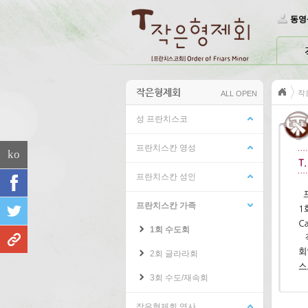
Skip Navigation
동영
작은형제회
작
ALL OPEN
성 프란치스코
프란치스칸 영성
ko
프란치스칸 성인
프란치스칸 가족
1회 수도회
2회 글라라회
3회 수도/재속회
작은형제회 역사