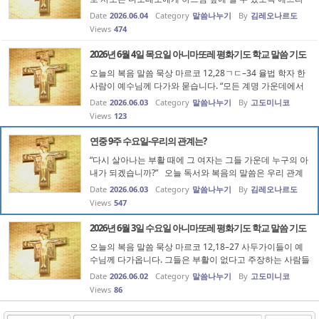
고 하는데 이 말이 지금의 제게는 이런 말로 들립니다. 하느
Date
2026.06.04
Category
말씀나누기
By
김레오나르도
님 안에 사는 것으로 만족하지 말고 하느님 앞에 서라는 말
Views
474
로. 저는 하느님 ...
2026년 6월 4일 목요일 아니마또레 평화기도 학교 말씀 기도
오늘의 복음 말씀 묵상 마르코 12,28ㄱㄷ–34 율법 학자 한
사람이 예수님께 다가와 묻습니다. “모든 계명 가운데에서
첫째가는 계명은 무엇입니까?” 예수님께서는 먼저 “이스라
Date
2026.06.03
Category
말씀나누기
By
고도미니코
엘아, 들어라. 주 우리 하느님은 한 분이신 주님이시다. 그러
Views
123
므로 너는 마음을 다...
연중 9주 수요일-우리의 관계는?
“다시 살아나는 부활 때에 그 여자는 그들 가운데 누구의 아
내가 되겠습니까?” 오늘 독서와 복음의 말씀은 우리 관계
를 생각하게 합니다. 지금 우리의 관계는 어떻고 미래 우리
Date
2026.06.03
Category
말씀나누기
By
김레오나르도
관계는 어떠해야 하는지 말입니다. 그리고 지금 우리의 관
Views
547
계는 어떻게 맺어졌고...
2026년 6월 3일 수요일 아니마또레 평화기도 학교 말씀 기도
오늘의 복음 말씀 묵상 마르코 12,18–27 사두가이들이 예
수님께 다가옵니다. 그들은 부활이 없다고 주장하는 사람들
이었습니다. 그들은 한 여인이 차례로 일곱 형제의 아내가
Date
2026.06.02
Category
말씀나누기
By
고도미니코
된 경우를 들어 부활 때에 그 여인이 누구의 아내가 되겠느
Views
86
냐고 묻습니다. 겉으로...