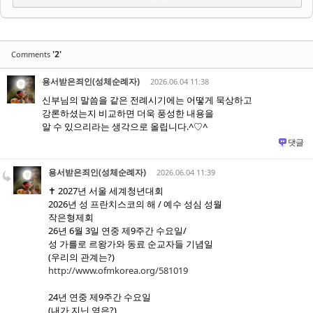
'2'
Comments
용서받은죄인(성체순례자)
2026.06.04 11:38
신부님의 말씀을 같은 전례시기에는 어떻게 묵상하고
강론하셨는지 비교하면 더욱 풍성한 내용을
알 수 있으리라는 생각으로 올립니다.^♡^
댓글
용서받은죄인(성체순례자)
2026.06.04 11:39
✝️ 2027년 서울 세계청년대회
2026년 성 프란치스코의 해 / 예수 성심 성월
작은형제회
26년 6월 3일 연중 제9주간 수요일/
성 가를로 르왕가와 동료 순교자들 기념일
(우리의 관계는?)
http://www.ofmkorea.org/581019
24년 연중 제9주간 수요일
(내가 지닌 영은?)