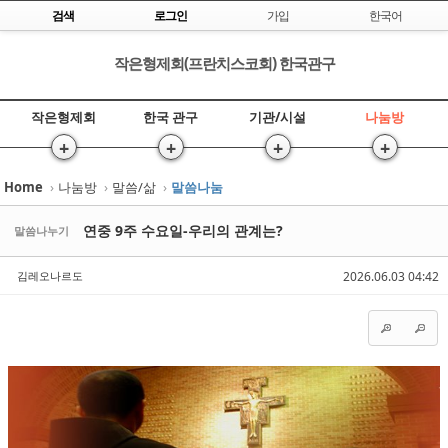
Skip to content
검색
로그인
가입
한국어
작은형제회(프란치스코회) 한국관구
작은형제회
한국 관구
기관/시설
나눔방
+
+
+
+
Home
›
나눔방
›
말씀/삶
›
말씀나눔
Sketchbook5, 스케치북5
Sketchbook5, 스케치북5
연중 9주 수요일-우리의 관계는?
말씀나누기
김레오나르도
2026.06.03 04:42
Sketchbook5, 스케치북5
Sketchbook5, 스케치북5