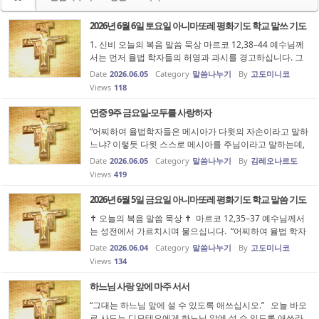
2026년 6월 6일 토요일 아니마또레 평화기도 학교 말쓰 기도
1. 신비 오늘의 복음 말씀 묵상 마르코 12,38–44 예수님께
서는 먼저 율법 학자들의 허영과 과시를 경고하십니다. 그
들은 긴 옷을 입고 다니며 인사받기를 좋아하고 높은 자리
Date
2026.06.05
Category
말씀나누기
By
고도미니코
와 윗자리를 즐기며 과부들의 가산을 삼키면서도 남에게 보
Views
118
이려고 긴 기도를 드립니...
연중 9주 금요일-모두를 사랑하자
“어찌하여 율법학자들은 메시아가 다윗의 자손이라고 말하
느냐? 이렇듯 다윗 스스로 메시아를 주님이라고 말하는데,
어떻게 메시아가 다윗의 자손이 되느냐?” “율법 학자들이
Date
2026.06.05
Category
말씀나누기
By
김레오나르도
메시아를 다윗의 자손이라고 생각하고, 또 그렇기를 바라는
Views
419
이유는 무엇인가? ...
2026년 6월 5일 금요일 아니마또레 평화기도 학교 말씀 기도
✝️ 오늘의 복음 말씀 묵상 ✝️ 마르코 12,35–37 예수님께서
는 성전에서 가르치시며 물으십니다. “어찌하여 율법 학자
들은 메시아가 다윗의 자손이라고 말하느냐? 다윗이 성령
Date
2026.06.04
Category
말씀나누기
By
고도미니코
의 감동을 받아 ‘주님께서 내 주님께 말씀하셨다’고 하지 않
Views
134
았느냐?” 그리고 예...
하느님 사랑 앞에 마주 서서
“그대는 하느님 앞에 설 수 있도록 애쓰십시오.” 오늘 바오
로 사도는 디모테오에게 하느님 앞에 설 수 있도록 애쓰라