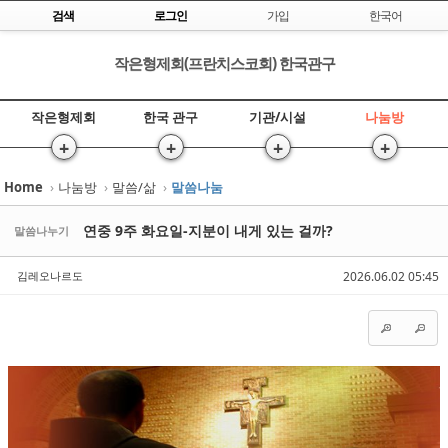
Skip to content
검색
로그인
가입
한국어
작은형제회(프란치스코회) 한국관구
작은형제회
한국 관구
기관/시설
나눔방
+
+
+
+
Home
›
나눔방
›
말씀/삶
›
말씀나눔
Sketchbook5, 스케치북5
Sketchbook5, 스케치북5
연중 9주 화요일-지분이 내게 있는 걸까?
말씀나누기
김레오나르도
2026.06.02 05:45
Sketchbook5, 스케치북5
Sketchbook5, 스케치북5