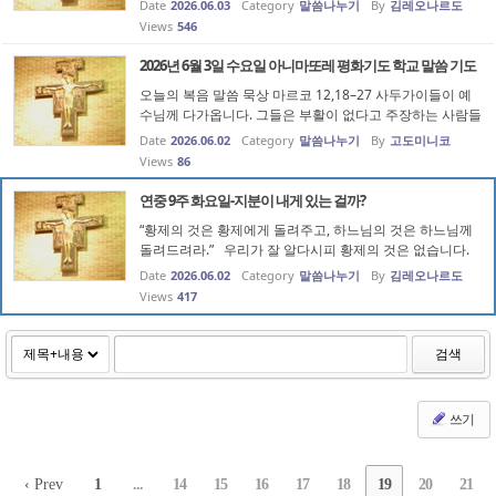
Date
2026.06.03
Category
말씀나누기
By
김레오나르도
관계는 어떠해야 하는지 말입니다. 그리고 지금 우리의 관
Views
546
계는 어떻게 맺어졌고...
2026년 6월 3일 수요일 아니마또레 평화기도 학교 말씀 기도
오늘의 복음 말씀 묵상 마르코 12,18–27 사두가이들이 예
수님께 다가옵니다. 그들은 부활이 없다고 주장하는 사람들
이었습니다. 그들은 한 여인이 차례로 일곱 형제의 아내가
Date
2026.06.02
Category
말씀나누기
By
고도미니코
된 경우를 들어 부활 때에 그 여인이 누구의 아내가 되겠느
Views
86
냐고 묻습니다. 겉으로...
연중 9주 화요일-지분이 내게 있는 걸까?
“황제의 것은 황제에게 돌려주고, 하느님의 것은 하느님께
돌려드려라.” 우리가 잘 알다시피 황제의 것은 없습니다.
자기 것으로 생각하는 황제가 있을 뿐이고, 그렇게 생각하
Date
2026.06.02
Category
말씀나누기
By
김레오나르도
는 황제에게 자기 것이 있을 뿐입니다. 우리 신앙인에겐 선
Views
417
이란 다 하느님의 것...
검색
쓰기
‹ Prev
1
...
14
15
16
17
18
19
20
21