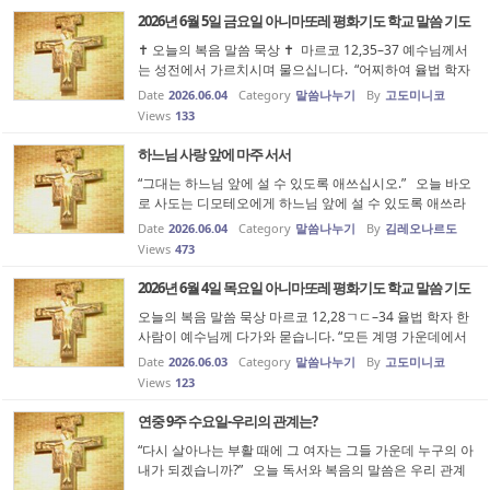
2026년 6월 5일 금요일 아니마또레 평화기도 학교 말씀 기도
✝️ 오늘의 복음 말씀 묵상 ✝️ 마르코 12,35–37 예수님께서
는 성전에서 가르치시며 물으십니다. “어찌하여 율법 학자
들은 메시아가 다윗의 자손이라고 말하느냐? 다윗이 성령
Date
2026.06.04
Category
말씀나누기
By
고도미니코
의 감동을 받아 ‘주님께서 내 주님께 말씀하셨다’고 하지 않
Views
133
았느냐?” 그리고 예...
하느님 사랑 앞에 마주 서서
“그대는 하느님 앞에 설 수 있도록 애쓰십시오.” 오늘 바오
로 사도는 디모테오에게 하느님 앞에 설 수 있도록 애쓰라
고 하는데 이 말이 지금의 제게는 이런 말로 들립니다. 하느
Date
2026.06.04
Category
말씀나누기
By
김레오나르도
님 안에 사는 것으로 만족하지 말고 하느님 앞에 서라는 말
Views
473
로. 저는 하느님 ...
2026년 6월 4일 목요일 아니마또레 평화기도 학교 말씀 기도
오늘의 복음 말씀 묵상 마르코 12,28ㄱㄷ–34 율법 학자 한
사람이 예수님께 다가와 묻습니다. “모든 계명 가운데에서
첫째가는 계명은 무엇입니까?” 예수님께서는 먼저 “이스라
Date
2026.06.03
Category
말씀나누기
By
고도미니코
엘아, 들어라. 주 우리 하느님은 한 분이신 주님이시다. 그러
Views
123
므로 너는 마음을 다...
연중 9주 수요일-우리의 관계는?
“다시 살아나는 부활 때에 그 여자는 그들 가운데 누구의 아
내가 되겠습니까?” 오늘 독서와 복음의 말씀은 우리 관계
를 생각하게 합니다. 지금 우리의 관계는 어떻고 미래 우리