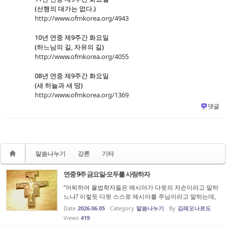
(선행의 대가는 없다.)
http://www.ofmkorea.org/4943
10년 연중 제9주간 화요일
(하느님의 길, 자유의 길)
http://www.ofmkorea.org/4055
08년 연중 제9주간 화요일
(새 하늘과 새 땅)
http://www.ofmkorea.org/1369
댓글
말씀나누기
강론
기타
연중 9주 금요일-모두를 사랑하자
“어찌하여 율법학자들은 메시아가 다윗의 자손이라고 말하
느냐? 이렇듯 다윗 스스로 메시아를 주님이라고 말하는데,
어떻게 메시아가 다윗의 자손이 되느냐?” “율법 학자들이
Date
2026.06.05
Category
말씀나누기
By
김레오나르도
메시아를 다윗의 자손이라고 생각하고, 또 그렇기를 바라는
Views
419
이유는 무엇인가? ...