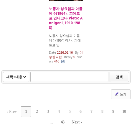
노동자 성요셉과 아들
예수(1964) : 피에트
로 안니고니(Pietro A
nnigoni, 1910-198
8)
노동자 성요셉과 아들
예수(1964) 작가 : 피에
트로 안...
Date
2026.03.16
By
이
종한요한
Reply
0
Vie
ws
416
검색
쓰기
‹ Prev
1
2
3
4
5
6
7
8
9
10
...
48
Next ›