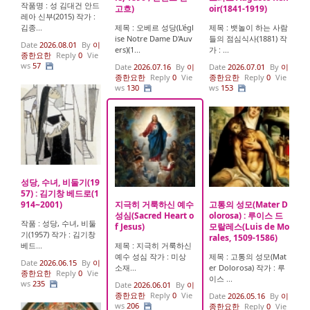
작품명 : 성 김대건 안드
고흐)
oir(1841-1919)
레아 신부(2015) 작가 :
김종...
제목 : 오베르 성당(L'égl
제목 : 뱃놀이 하는 사람
ise Notre Dame D'Auv
들의 점심식사(1881) 작
Date
2026.08.01
By
이
ers)(1...
가 : ...
종한요한
Reply
0
Vie
ws
57
Date
2026.07.16
By
이
Date
2026.07.01
By
이
종한요한
Reply
0
Vie
종한요한
Reply
0
Vie
ws
130
ws
153
성당, 수녀, 비둘기(19
57) : 김기창 베드로(1
914~2001)
지극히 거룩하신 예수
고통의 성모(Mater D
성심(Sacred Heart o
olorosa) : 루이스 드
작품 : 성당, 수녀, 비둘
f Jesus)
모랄레스(Luis de Mo
기(1957) 작가 : 김기창
rales, 1509-1586)
베드...
제목 : 지극히 거룩하신
예수 성심 작가 : 미상
제목 : 고통의 성모(Mat
Date
2026.06.15
By
이
소재...
er Dolorosa) 작가 : 루
종한요한
Reply
0
Vie
이스 ...
ws
235
Date
2026.06.01
By
이
종한요한
Reply
0
Vie
Date
2026.05.16
By
이
ws
206
종한요한
Reply
0
Vie