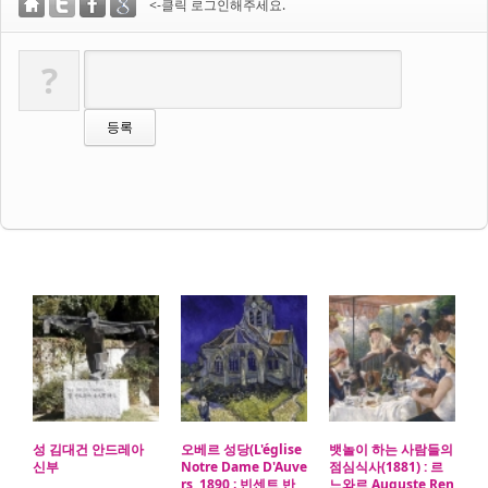
<-클릭 로그인해주세요.
?
성 김대건 안드레아
오베르 성당(L'église
뱃놀이 하는 사람들의
신부
Notre Dame D'Auve
점심식사(1881) : 르
rs, 1890 ; 빈센트 반
느와르 Auguste Ren