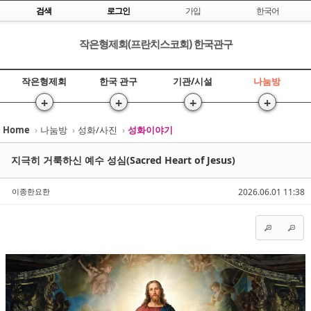
Skip to content
검색
로그인
가입
한국어
작은형제회(프란치스코회) 한국관구
작은형제회
한국 관구
기관/시설
나눔방
+
+
+
+
Home
›
나눔방
›
성화/사진
›
성화이야기
Sketchbook5, 스케치북5
Sketchbook5, 스케치북5
지극히 거룩하신 예수 성심(Sacred Heart of Jesus)
이종한요한
2026.06.01 11:38
Sketchbook5, 스케치북5
Sketchbook5, 스케치북5