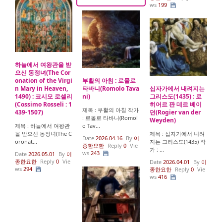
ws
199
하늘에서 여왕관을 받
으신 동정녀(The Cor
onation of the Virgi
부활의 아침 : 로몰로
n Mary in Heaven,
타바니(Romolo Tava
십자가에서 내려지는
1490) : 코시모 로셀리
ni)
그리스도(1435) : 로
(Cossimo Rosseli : 1
히어르 판 데르 베이
제목 : 부활의 아침 작가
439-1507)
던(Rogier van der
: 로몰로 타바니(Romol
Weyden)
제목 : 하늘에서 여왕관
o Tav...
을 받으신 동정녀(The C
제목 : 십자가에서 내려
Date
2026.04.16
By
이
oronat...
지는 그리스도(1435) 작
종한요한
Reply
0
Vie
가 : ...
ws
243
Date
2026.05.01
By
이
종한요한
Reply
0
Vie
Date
2026.04.01
By
이
ws
294
종한요한
Reply
0
Vie
ws
416