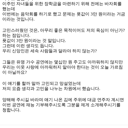
이주민 자녀들을 위한 장학금을 마련하기 위해 전에는 바자회를
했는데
이번에는 음악회를 하기로 했고 문제는 푯값이
3
만 원이라는 거금
이라는 것입니다
.
고민스러웠던 것은
,
아무리 좋은 목적이어도 저의 욕심이 아닌가
?
하는 점입니다
.
푯값이
3
만 원이라는 것 말입니다
.
그런데 이런 생각도 듭니다
.
우리 신앙인은 세속 사람들과 달라야 하지 않는가
?
그들은 유명 가수 공연에는 몇십만 원 주고도 아까워하지 않지만
우리는 이웃 사랑에 아까워하지 말아야 한다는 것이 오늘 가르침
이 아닐까요
?
이 얘기를 할까 말까 고민되고 망설였는데
저의 요즘 생각과 고민을 나누는 차원에서 했습니다
.
양해해 주시길 바라며 얘기 나온 김에 주위에 대금 연주자 계시면
이번 공연에 재능 기부해주시도록 그분을 제게 소개해주시기를
청합니다
.