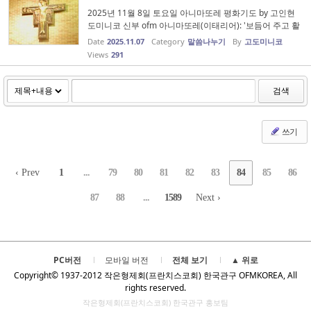
2025년 11월 8일 토요일 아니마또레 평화기도 by 고인현
도미니코 신부 ofm 아니마또레(이태리어): '보듬어 주고 활
력과 영감을 불어넣는 자'를 의미합니다. 에페소 공의회(43
Date
2025.11.07
Category
말씀나누기
By
고도미니코
1년)에서 하느님의 어머니로 선포한 성모님을 ‘평화의 모
Views
291
후’이시며 ‘모든 피조물의...
검색
쓰기
‹ Prev
1
...
79
80
81
82
83
84
85
86
87
88
...
1589
Next ›
PC버전
모바일 버전
전체 보기
▲ 위로
Copyright© 1937-2012 작은형제회(프란치스코회) 한국관구 OFMKOREA, All
rights reserved.
작은형제회(프란치스코회) 한국관구 홍보팀