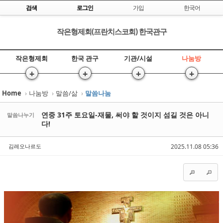
Skip to content
검색
로그인
가입
한국어
작은형제회(프란치스코회) 한국관구
작은형제회
한국 관구
기관/시설
나눔방
+
+
+
+
Home
›
나눔방
›
말씀/삶
›
말씀나눔
Sketchbook5, 스케치북5
Sketchbook5, 스케치북5
연중 31주 토요일-재물, 써야 할 것이지 섬길 것은 아니
말씀나누기
다!
김레오나르도
2025.11.08 05:36
Sketchbook5, 스케치북5
Sketchbook5, 스케치북5