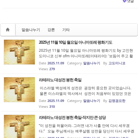
댓글
말씀나누기
강론
기타
2025년 11월 10일 월요일 아니마또레 평화기도
2025년 11월 10일 월요일 아니마또레 평화기도 by 고인현
도미니코 신부 ofm 아니마또레(이태리어): '보듬어 주고 활
력과 영감을 불어넣는 자'를 의미합니다. 에페소 공의회(43
Date
2025.11.09
Category
말씀나누기
By
고도미니코
1년)에서 하느님의 어머니로 선포한 성모님을 ‘평화의 모
Views
279
후’이시며 ‘모든 피조물...
라테라노 대성전 봉헌 축일
이스라엘 백성에게 성전은 굉장히 중요한 곳이었습니다.
물론 이스라엘의 역사에서 성전이 처음부터 있었던 것은
아닙니다. 이집트에서 탈출하면서 이스라엘은 처음으로
Date
2025.11.09
Category
말씀나누기
By
김명겸요한
성막을 만듭니다. 성막 안에 하느님께서 머무시겠다는 약
Views
310
속을 하시면서 보이지 ...
라테라노 대성전 봉헌 축일-작지만 큰 성당
“이 성전을 허물어라. 그러면 내가 사흘 안에 다시 세우겠
다.” 오늘 주님께서는 예루살렘 성전을 당신이 다시 세우겠
다고 하십니다. 그런데 라테라노 대성전 봉헌 축일에 우리