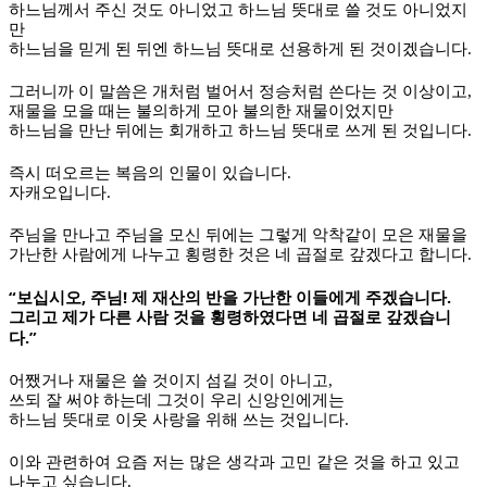
하느님께서 주신 것도 아니었고 하느님 뜻대로 쓸 것도 아니었지
만
하느님을 믿게 된 뒤엔 하느님 뜻대로 선용하게 된 것이겠습니다
.
그러니까 이 말씀은 개처럼 벌어서 정승처럼 쓴다는 것 이상이고
,
재물을 모을 때는 불의하게 모아 불의한 재물이었지만
하느님을 만난 뒤에는 회개하고 하느님 뜻대로 쓰게 된 것입니다
.
즉시 떠오르는 복음의 인물이 있습니다
.
자캐오입니다
.
주님을 만나고 주님을 모신 뒤에는 그렇게 악착같이 모은 재물을
가난한 사람에게 나누고 횡령한 것은 네 곱절로 갚겠다고 합니다
.
“
,
!
.
보십시오
주님
제 재산의 반을 가난한 이들에게 주겠습니다
그리고 제가 다른 사람 것을 횡령하였다면 네 곱절로 갚겠습니
.”
다
어쨌거나 재물은 쓸 것이지 섬길 것이 아니고
,
쓰되 잘 써야 하는데 그것이 우리 신앙인에게는
하느님 뜻대로 이웃 사랑을 위해 쓰는 것입니다
.
이와 관련하여 요즘 저는 많은 생각과 고민 같은 것을 하고 있고
나누고 싶습니다
.