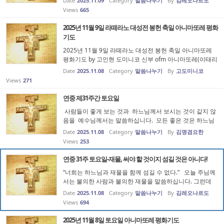
Date
2025.11.09
Category
말씀나누기
By
김레오나르도
는 왜 이 말씀을 듣습니까? 라테라노 대성전을 허물라는 것
Views
665
입니까? 다시 세우라는...
2025년 11월 9일 라떼라노 대성전 봉헌 축일 아니마또레 평화
기도
2025년 11월 9일 라떼라노 대성전 봉헌 축일 아니마또레
평화기도 by 고인현 도미니코 신부 ofm 아니마또레(이태리
어): '보듬어 주고 활력과 영감을 불어넣는 자'를 의미합니
Date
2025.11.08
Category
말씀나누기
By
고도미니코
다. 에페소 공의회(431년)에서 하느님의 어머니로 선포한
Views
271
성모님을 ‘평화의 모후’이...
연중 제31주간 토요일
사람들이 좋게 보는 것과 하느님께서 보시는 것이 같지 않
음을 예수님께서는 말씀하십니다. 모든 좋은 것은 하느님
에게서 온다고 할 때 사람들의 관점과 하느님의 관점이 다
Date
2025.11.08
Category
말씀나누기
By
김명겸요한
르지는 않을 것입니다. 그러다보니 사람들이 좋게 보는 것
Views
253
과 하느님께서 보시...
연중 31주 토요일-재물, 써야 할 것이지 섬길 것은 아니다!
“너희는 하느님과 재물을 함께 섬길 수 없다.” 오늘 주님께
서는 불의한 사람과 불의한 재물을 말씀하십니다. 그런데
불의한 사람은 어떤 사람인지 바로 알겠는데 불의한 재물이
Date
2025.11.08
Category
말씀나누기
By
김레오나르도
란 어떤 재물인지 쉽게 그 뜻이 들어오지 않습니다. 재물
Views
694
그 자체가 불의하다...
2025년 11월 8일 토요일 아니마또레 평화기도