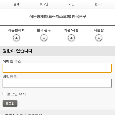
Skip to content
검색
로그인
가입
한국어
작은형제회(프란치스코회) 한국관구
작은형제회
한국 관구
기관/시설
나눔방
+
+
+
+
권한이 없습니다.
이메일 주소
비밀번호
로그인 유지