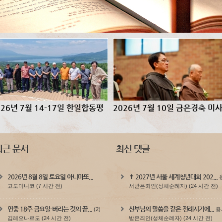
026년 7월 14-17일 한일합동평
2026년 7월 10일 금은경축 미
회
최근 문서
최신 댓글
2026년 8월 8일 토요일 아니마또...
✝️ 2027년 서울 세계청년대회 202...
고도미니코
(7 시간 전)
서받은죄인(성체순례자)
(24 시간 전)
연중 18주 금요일-버리는 것의 끝...
신부님의 말씀을 같은 전례시기에...
(2)
용
김레오나르도
(24 시간 전)
받은죄인(성체순례자)
(24 시간 전)