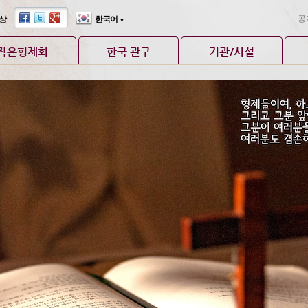
공
상
한국어
▼
작은형제회
한국 관구
기관/시설