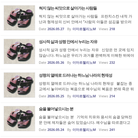
묵, 아무리 가까운 ...
썩지 않는 씨앗으로 살아가는 사람들
썩지 않는 씨앗으로 살아가는 사람들 프란치스칸 내적 가
난과 형제성의 신비 안에서 “사람의 아들은 섬김을 받으러
온 것이 아니라 섬기러 왔고, 많은 이들의 몸값으로 자기 목
Date
2026.05.27
By
이마르첼리노M
Views
218
숨을 바치러 왔다.” (마르 10,45)예수님의 이 말씀은 세상이
세워 놓은 높고 단...
성사적 삶과 성령 안에서 누리는 자유
성사적 삶과 성령 안에서 누리는 자유 신앙은 먼 곳에 있지
않습니다. 하느님은 우리가 과거를 완벽하게 이해한 뒤에야
오시는 분도 아니고, 죽음 이후의 어느 먼 문턱에서야 비로
Date
2026.05.26
By
이마르첼리노M
Views
232
소 만나는 분도 아닙니다. 하느님은 지금, 여기, 내 손에 닿
는 빵과 물, 내 ...
성령의 열매로 드러나는 하느님 나라의 현재성
성령의 열매로 드러나는 하느님 나라의 현재성 붙잡는 종
교에서 놓아버리는 복음으로 예수님의 복음은 본래 죽은 뒤
에야 효력을 발휘하는 내세 보험이 아니었습니다. 그것은
Date
2026.05.25
By
이마르첼리노M
Views
214
지금 여기에서 인간 존재를 변화시키는 살아 있는 불길이었
습니다. 예수님께서 선...
숨을 불어넣으시는 분
숨을 불어넣으시는 분 기억의 치유와 용서의 숨결 닫혀진
문 안에 제자들은 숨어 있었습니다. 예수님을 따르겠다고
맹세했던 사람들은 흩어졌고, 십자가 아래에서 그들의 믿음
Date
2026.05.24
By
이마르첼리노M
Views
241
은 산산이 부서졌습니다. 무엇보다 그들을 가장 괴롭힌 것