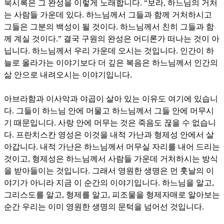
묵시록은 그 완성을 이렇게 노래합니다
. “
보라
,
하느님의 거처
는 사람들 가운데 있다
.
하느님께서 그들과 함께 거처하시고
그들은 그분의 백성이 될 것이다
.
하느님께서 친히 그들과 함
께 계실 것이다
.”
결국 구원의 완성은 어디론가 떠나는 것이 아
닙니다
.
하느님께서 우리 가운데 오시는 것입니다
.
인간이 하
늘로 올라가는 이야기보다 더 깊은 복음은 하느님께서 인간의
삶 안으로 내려오시는 이야기입니다
.
아브라함과 이사악과 야곱이 살아 있는 이유도 여기에 있습니
다
.
그들이 하느님 안에 머물고 하느님께서 그들 안에 머무시
기 때문입니다
.
사랑 안에 머무는 것은 죽음도 끊을 수 없습니
다
.
프란치스칸 영성은 이것을 내적 가난과 형제성 안에서 살
아갑니다
.
내적 가난은 하느님께서 머무실 자리를 내어 드리는
것이고
,
형제성은 하느님께서 사람들 가운데 거처하시는 방식
을 받아들이는 것입니다
.
그래서 영원한 생명은 먼 훗날의 이
야기가 아니라 지금 이 순간의 이야기입니다
.
하느님을 알고
,
그리스도를 알고
,
형제를 알고
,
피조물을 형제자매로 알아보는
순간 우리는 이미 영원한 생명의 문턱을 넘어선 것입니다
.