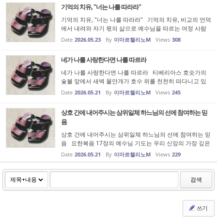
은 바깥의 박해보다 자...
기억의 치유, "너는 나를 따라라"
기억의 치유, "너는 나를 따라라" 기억의 치유, 비교의 언덕
에서 내려와 자기 몫의 삶으로 예수님을 따르는 여정 사람
은 현재를 살아가는 것 같지만, 사실은 기억 속에서 살아가
Date
2026.05.23
By
이마르첼리노M
Views
308
는 존재인지도 모릅니다. 지금의 웃음에도 오래된 눈물이
스며 있고, 지금의 ...
네가 나를 사랑한다면 나를 따르라
네가 나를 사랑한다면 나를 따르라 티베리아스 호숫가의
숯불 앞에서 새벽 물안개가 호수 위를 천천히 떠다니고 있
었습니다. 밤새 그물을 던졌지만 아무것도 잡지 못한 제자
Date
2026.05.21
By
이마르첼리노M
Views
245
들의 어깨 위에는 지친 침묵이 내려앉아 있었습니다. 물고
기가 잡히지 않는 밤은 ...
상호 간에 내어주시는 삼위일체 하느님의 선에 참여하는 믿
음
상호 간에 내어주시는 삼위일체 하느님의 선에 참여하는 믿
음 요한복음 17장의 예수님 기도는 우리 신앙의 가장 깊은
중심을 열어 보입니다. 그 중심에는 “하나 됨”이 있습니다.
Date
2026.05.21
By
이마르첼리노M
Views
229
그러나 이 하나 됨은 단순히 마음이 잘 맞는 인간적 화합이
아닙니다. 갈등이...
검색
쓰기