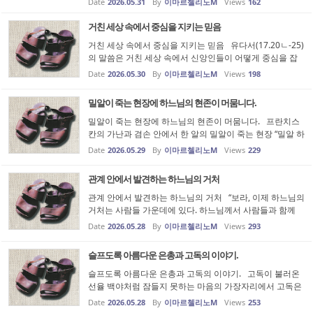
Date
2026.05.31
By
이마르첼리노M
Views
162
신비가 있습니다. 성부와 성자와 성령, 세 위격이면서도 한
분이신 하느님...
거친 세상 속에서 중심을 지키는 믿음
거친 세상 속에서 중심을 지키는 믿음 유다서(17.20ㄴ-25)
의 말씀은 거친 세상 속에서 신앙인들이 어떻게 중심을 잡
고 살아가야 하는지 강력하면서도 따뜻한 권고를 담고 있습
Date
2026.05.30
By
이마르첼리노M
Views
198
니다. 1. 신앙인의 내면적 다짐 (20-21절) 성장: 지극히 거
룩한 믿음을 바탕으...
밀알이 죽는 현장에 하느님의 현존이 머뭄니다.
밀알이 죽는 현장에 하느님의 현존이 머뭄니다. 프란치스
칸의 가난과 겸손 안에서 한 알의 밀알이 죽는 현장 “밀알 하
나가 땅에 떨어져 죽지 않으면 한 알 그대로 남고, 죽으면 많
Date
2026.05.29
By
이마르첼리노M
Views
229
은 열매를 맺는다.” (요한 12,24) 주님의 이 말씀은 단순히
고통을 참으라...
관계 안에서 발견하는 하느님의 거처
관계 안에서 발견하는 하느님의 거처 “보라, 이제 하느님의
거처는 사람들 가운데에 있다. 하느님께서 사람들과 함께
계시고 그들은 하느님의 백성이 될 것이다. 하느님 친히 그
Date
2026.05.28
By
이마르첼리노M
Views
293
들과 함께 계시며 그들의 하느님이 되실 것이다.” (묵시록 2
1장 3절) 이 말...
슬프도록 아름다운 은총과 고독의 이야기.
슬프도록 아름다운 은총과 고독의 이야기. 고독이 불러온
선율 백야처럼 잠들지 못하는 마음의 가장자리에서 고독은
아주 천천히 한 사람의 영혼 안으로 걸어 들어온다. 처음에
Date
2026.05.28
By
이마르첼리노M
Views
253
는 그것이 슬픔인 줄만 알았다. 아무도 이해하지 못하는 침