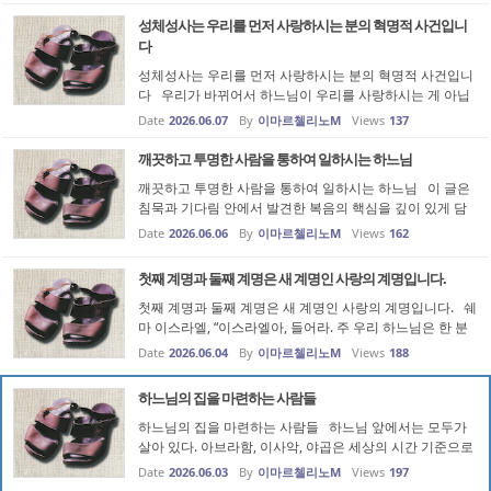
(마태 5,1-12) ...
성체성사는 우리를 먼저 사랑하시는 분의 혁명적 사건입니
다
성체성사는 우리를 먼저 사랑하시는 분의 혁명적 사건입니
다 우리가 바뀌어서 하느님이 우리를 사랑하시는 게 아닙
니다. 하느님이 우리를 사랑하셔서 우리가 바뀔수 있는 것
Date
2026.06.07
By
이마르첼리노M
Views
137
입니다. “이는 너희를 위하여 내어주는 몸이며 쏟는 피이
다.” 성체성사는 우리를 ...
깨끗하고 투명한 사람을 통하여 일하시는 하느님
깨끗하고 투명한 사람을 통하여 일하시는 하느님 이 글은
침묵과 기다림 안에서 발견한 복음의 핵심을 깊이 있게 담
으려 했습니다. 그 중심에는 "하느님께서는 유능한 사람보
Date
2026.06.06
By
이마르첼리노M
Views
162
다 투명한 사람을 통하여 일하신다"는 진리가 놓여 있습니
다. 프란치스칸 영성의 ...
첫째 계명과 둘째 계명은 새 계명인 사랑의 계명입니다.
첫째 계명과 둘째 계명은 새 계명인 사랑의 계명입니다. ​쉐
마 이스라엘, “이스라엘아, 들어라. 주 우리 하느님은 한 분
이신 주님이시다.” (29절) 예수님의 대답은 유다인들이 매
Date
2026.06.04
By
이마르첼리노M
Views
188
일 아침저녁으로 바치는 신명기의 기도문(‘쉐마’)으로 시작
합니다. 하느님을 ...
하느님의 집을 마련하는 사람들
하느님의 집을 마련하는 사람들 하느님 앞에서는 모두가
살아 있다​. 아브라함, 이사악, 야곱은 세상의 시간 기준으로
보면 이미 아주 오래전에 세상을 떠난 이들입니다. 하지만
Date
2026.06.03
By
이마르첼리노M
Views
197
하느님께서 육신의 죽음을 맞이한 이들을 여전히 "나는 그