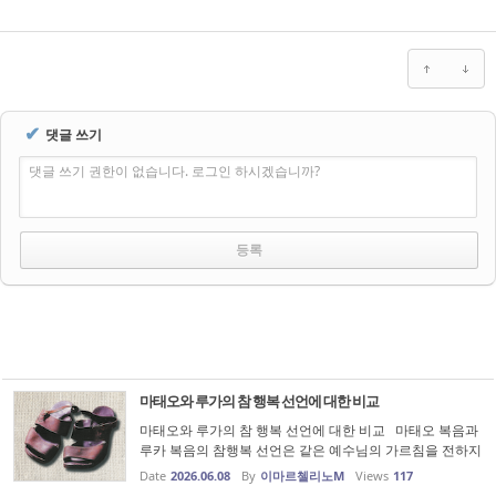
✔
댓글 쓰기
댓글 쓰기 권한이 없습니다. 로그인 하시겠습니까?
마태오와 루가의 참 행복 선언에 대한 비교
마태오와 루가의 참 행복 선언에 대한 비교 마태오 복음과
루카 복음의 참행복 선언은 같은 예수님의 가르침을 전하지
만, 강조점이 다릅니다. 두 복음을 함께 읽으면 복음의 깊이
Date
2026.06.08
By
이마르첼리노M
Views
117
가 더욱 선명하게 드러납니다. 1.장소의 차이 마태오 복음