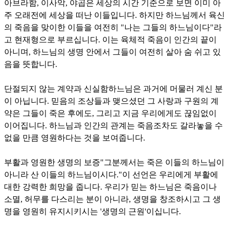
아브라함
,
이사악
,
야곱은 세상의 시간 기준으로 보면 이미 아
주 오래전에 세상을 떠난 이들입니다
.
하지만 하느님께서 육신
의 죽음을 맞이한 이들을 여전히
"
나는 그들의 하느님이다
"
라
고 현재형으로 부르십니다
.
이는 육체적 죽음이 인간의 끝이
아니며
,
하느님의 생명 안에서 그들이 여전히 살아 숨 쉬고 있
음을 뜻합니다
.
단절되지 않는 계약과 신실함
하느님은 과거에 머물러 계신 분
이 아닙니다
.
믿음의 조상들과 맺으셨던 그 사랑과 구원의 계
약은 그들이 죽은 후에도
,
그리고 지금 우리에게도 끊임없이
이어집니다
.
하느님과 인간의 관계는 죽음조차도 갈라놓을 수
없을 만큼 영원하다는 것을 보여줍니다
.
부활과 영원한 생명의 보증
"
그분께서는 죽은 이들의 하느님이
아니라 산 이들의 하느님이시다
."
이 선언은 우리에게 부활에
대한 강력한 희망을 줍니다
.
우리가 믿는 하느님은 죽음이나
소멸
,
허무를 다스리는 분이 아니라
,
생명을 창조하시고 그 생
명을 영원히 유지시키시는
'
생명의 근원
'
이십니다
.