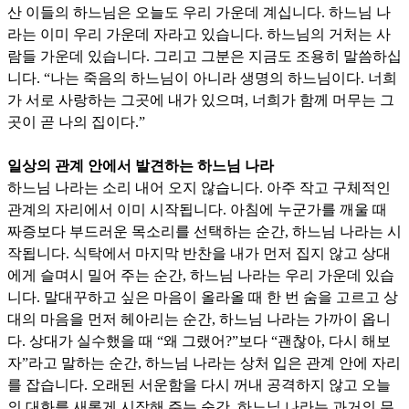
산 이들의 하느님은 오늘도 우리 가운데 계십니다
.
하느님 나
라는 이미 우리 가운데 자라고 있습니다
.
하느님의 거처는 사
람들 가운데 있습니다
.
그리고 그분은 지금도 조용히 말씀하십
니다
. “
나는 죽음의 하느님이 아니라 생명의 하느님이다
.
너희
가 서로 사랑하는 그곳에 내가 있으며
,
너희가 함께 머무는 그
곳이 곧 나의 집이다
.”
일상의 관계 안에서 발견하는 하느님 나라
하느님 나라는 소리 내어 오지 않습니다
.
아주 작고 구체적인
관계의 자리에서 이미 시작됩니다
.
아침에 누군가를 깨울 때
짜증보다 부드러운 목소리를 선택하는 순간
,
하느님 나라는 시
작됩니다
.
식탁에서 마지막 반찬을 내가 먼저 집지 않고 상대
에게 슬며시 밀어 주는 순간
,
하느님 나라는 우리 가운데 있습
니다
.
말대꾸하고 싶은 마음이 올라올 때 한 번 숨을 고르고 상
대의 마음을 먼저 헤아리는 순간
,
하느님 나라는 가까이 옵니
다
.
상대가 실수했을 때
“
왜 그랬어
?”
보다
“
괜찮아
,
다시 해보
자
”
라고 말하는 순간
,
하느님 나라는 상처 입은 관계 안에 자리
를 잡습니다
.
오래된 서운함을 다시 꺼내 공격하지 않고 오늘
의 대화를 새롭게 시작해 주는 순간
,
하느님 나라는 과거의 무