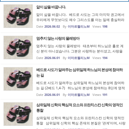
들의 하느님이다"라...
앎이 삶을 바꿉니다.
앎이 삶을 바꿉니다. 베드로 사도는 그의 마지막 권고에서
우리에게 무엇보다도 예수 그리스도를 아는 일에 충실하라
고 당부합니다. "우리 주님이시며 구원자이신 예수 그리스
Date
2026.06.02
By
이마르첼리노M
Views
198
도의 은총과 그분에 대한 앎 안에서 자라나십시오."(2베드
3,18) 베드로가 말하...
멈추지 않는 사랑의 물레방아
멈추지 않는 사랑의 물레방아 태초부터 하느님은 홀로 계
신 분이 아니셨습니다. 그분은 사랑하는 분이셨고, 사랑을
받으시는 분이셨으며, 그 사랑 자체로 살아 움직이시는 분
Date
2026.06.01
By
이마르첼리노M
Views
194
이셨습니다. 성부께서는 자신을 온전히 성자께 내어주시고,
성자께서는 자신을 남...
베드로 사도가 알려주는 삼위일체 하느님의 본성에 참여하
는 길
베드로 사도가 알려주는 삼위일체 하느님의 본성에 참여하
는 길 (2베드 1,4-7) 하느님의 본성에 참여하는 8단계 영적
성장, 베드로 2서 1장 4-7절은 신앙인의 성장이 믿음에서
Date
2026.06.01
By
이마르첼리노M
Views
191
시작하여 사랑으로 완성되는 여정임을 보여 줍니다. 믿음
— 하느님을 신뢰하며 ...
삼위일체 신학의 핵심적 요소와 프란치스칸 신학의 영적인
통찰
삼위일체 신학의 핵심적 요소와 프란치스칸 신학의 영적인
통찰 삼위일체 신학의 핵심 존재의 본질은 ‘관계’이며, 사랑
은 흐름입니다. 그리스도교 신앙의 중심에는 ‘삼위일체’라는