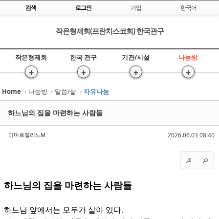
Skip to content
검색
로그인
가입
한국어
작은형제회(프란치스코회) 한국관구
작은형제회
한국 관구
기관/시설
나눔방
+
+
+
+
Home
›
나눔방
›
말씀/삶
›
자유나눔
Sketchbook5, 스케치북5
Sketchbook5, 스케치북5
하느님의 집을 마련하는 사람들
이마르첼리노M
2026.06.03 08:40
Sketchbook5, 스케치북5
Sketchbook5, 스케치북5
하느님의 집을 마련하는 사람들
하느님 앞에서는 모두가 살아 있다
.