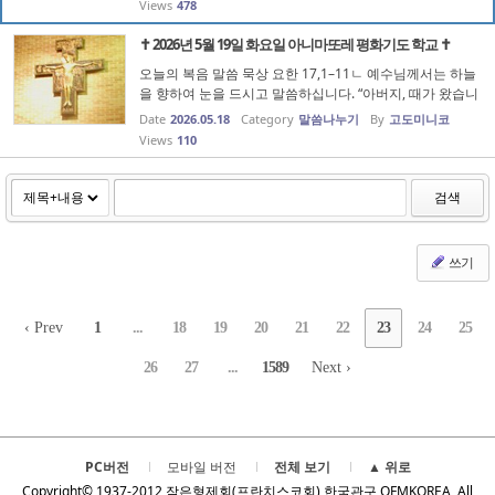
Views
478
하고자 합니다. 성...
✝️ 2026년 5월 19일 화요일 아니마또레 평화기도 학교 ✝️
오늘의 복음 말씀 묵상 요한 17,1–11ㄴ 예수님께서는 하늘
을 향하여 눈을 드시고 말씀하십니다. “아버지, 때가 왔습니
다. 아들이 아버지를 영광스럽게 할 수 있도록 아들을 영광
Date
2026.05.18
Category
말씀나누기
By
고도미니코
스게 해 주십시오.” 그리고 이어 영원한 생명은 홀로 참하느
Views
110
님이신 아버지를 알...
검색
쓰기
‹ Prev
1
...
18
19
20
21
22
23
24
25
26
27
...
1589
Next ›
PC버전
모바일 버전
전체 보기
▲ 위로
Copyright© 1937-2012 작은형제회(프란치스코회) 한국관구 OFMKOREA, All