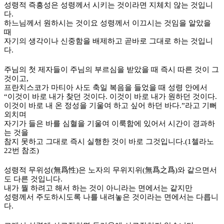
성령적 즉흥성은 성령께서 시키는 것이라면 지체치 않는 것입니
다
.
하느님께서 원하시는 것이요 성령께서 이끄시는 것임을 알았을
때
자기의 생각이나 신중함을 배제하고 곧바로 그대로 하는 것입니
다
.
주님의 첫 제자들이 주님의 부르심을 받았을 때 즉시 따른 것이 그
것이고
,
프란치스코가 마티아 사도 축일 복음을 들었을 때 성령 안에서
“
이것이 바로 내가 찾던 것이다
.
이것이 바로 내가 원하던 것이다
.
이것이 바로 내 온 정성을 기울여 하고 싶어 하던 바다
.”
라고 기뻐
외치며
자기가 들은 바를 심혈을 기울여 이룩함에 있어서 시간이 경과하
는 것을
참지 못하고 그대로 즉시 실행한 것이 바로 그것입니다
.(1
첼라노
22
번 참조
)
성령적 무위성
(
無爲性
)
은 노자의 무위지위
(
無爲之爲
)
와 같으면서
도 다른 것입니다
.
내가 뭘 하려고 해서 하는 것이 아니라는 면에서는 같지만
성령께서 주도하시도록 나를 내려놓은 것이라는 면에서는 다릅니
다
.