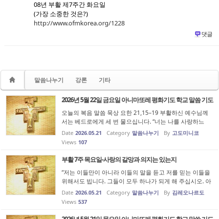
08년 부활 제7주간 화요일
(가장 소중한 것은?)
http://www.ofmkorea.org/1228
댓글
말씀나누기
강론
기타
2026년 5월 22일 금요일 아니마또레 평화기도 학교 말씀 기도
오늘의 복음 말씀 묵상 요한 21,15–19 부활하신 예수님께
서는 베드로에게 세 번 물으십니다. “너는 나를 사랑하느
냐?” 그리고 그때마다 “내 어린양들을 돌보아라”, “내 양들을
Date
2026.05.21
Category
말씀나누기
By
고도미니코
돌보아라” 하고 맡기십니다. 이 장면은 단순한 확인 질문이
Views
107
아니라 무너졌던 베드...
부활 7주 목요일-사랑의 갈망과 의지는 있는지
“저는 이들만이 아니라 이들의 말을 듣고 저를 믿는 이들을
위해서도 빕니다. 그들이 모두 하나가 되게 해 주십시오. 아
버지, 아버지께서 제 안에 계시고 제가 아버지 안에 있듯이,
Date
2026.05.21
Category
말씀나누기
By
김레오나르도
그들도 우리 안에 있게 해 주십시오.” 오늘 복음은 주님께
Views
537
서 제자들을 위해...
2026년 5월 21일 목요일 아니마또레 평화기도 학교 말씀 기도