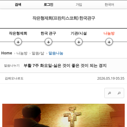
Skip to content
검색
로그인
가입
한국어
작은형제회(프란치스코회) 한국관구
작은형제회
한국 관구
기관/시설
나눔방
+
+
+
+
Home
›
나눔방
›
말씀/삶
›
말씀나눔
Sketchbook5, 스케치북5
Sketchbook5, 스케치북5
부활 7주 화요일-싫은 것이 좋은 것이 되는 경지
말씀나누기
김레오나르도
2026.05.19 05:35
Sketchbook5, 스케치북5
Sketchbook5, 스케치북5