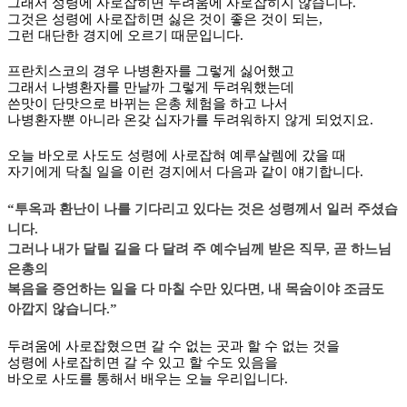
그래서 성령에 사로잡히면 두려움에 사로잡히지 않습니다
.
그것은 성령에 사로잡히면 싫은 것이 좋은 것이 되는
,
그런 대단한 경지에 오르기 때문입니다
.
프란치스코의 경우 나병환자를 그렇게 싫어했고
그래서 나병환자를 만날까 그렇게 두려워했는데
쓴맛이 단맛으로 바뀌는 은총 체험을 하고 나서
나병환자뿐 아니라 온갖 십자가를 두려워하지 않게 되었지요
.
오늘 바오로 사도도 성령에 사로잡혀 예루살렘에 갔을 때
자기에게 닥칠 일을 이런 경지에서 다음과 같이 얘기합니다
.
“
투옥과 환난이 나를 기다리고 있다는 것은 성령께서 일러 주셨습
니다
.
그러나 내가 달릴 길을 다 달려 주 예수님께 받은 직무
,
곧 하느님
은총의
복음을 증언하는 일을 다 마칠 수만 있다면
,
내 목숨이야 조금도
아깝지 않습니다
.”
두려움에 사로잡혔으면 갈 수 없는 곳과 할 수 없는 것을
성령에 사로잡히면 갈 수 있고 할 수도 있음을
바오로 사도를 통해서 배우는 오늘 우리입니다
.