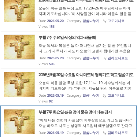
오늘의 복음 말씀 묵상 요한 17,20–26 예수님께서는 아버
지께 기도하십니다. “이 사람들만이 아니라 이들의 말을 듣
고 저를 믿게 될 이들도 모두 하나가 되게 해 주십시오.” 그
Date
2026.05.20
Category
말씀나누기
By
고도미니코
리고 이어 “아버지, 아버지께서 제 안에 계시고 제가 아버지
Views
156
안에 있는 것처럼 이...
부활 7주 수요일-세상의 악과 싸울 때
오늘 독서와 복음은 둘 다 떠나면서 남기는 말 곧 유언입니
다. 그러나 독서가 사도 바오로의 고별사 형태라면 복음은
주님께서 제자들을 위해 기도하는 형태입니다. 그런데 저
Date
2026.05.20
Category
말씀나누기
By
김레오나르도
는 오늘 독서의 “받는 것보다 주는 것이 더 행복하다.”는 말
Views
506
씀과 복음의 “악에서 ...
2026년 5월 20일 수요일 아니마또레 평화기도 학교 말씀 기도
오늘의 복음 말씀 묵상 요한 17,11ㄷ–19 예수님께서는 아
버지께 기도하십니다. “아버지, 저들을 당신 이름으로 지켜
주십시오. 그래서 저희처럼 그들도 하나가 되게 하십시오.”
Date
2026.05.19
Category
말씀나누기
By
고도미니코
그리고 이어 “이들을 진리로 거룩하게 해 주십시오. 아버지
Views
92
의 말씀이 진리입니다...
부활 7주 화요일-싫은 것이 좋은 것이 되는 경지
“이제 나는 성령께 사로잡혀 예루살렘으로 가고 있습니다.”
오늘 바오로 사도는 성령께 사로잡혀 예루살렘으로 간다고
말합니다. 그래서 어제에 이어 오늘도 이번 주 성령 강림을
Date
2026.05.19
Category
말씀나누기
By
김레오나르도
준비하면서 성령께 사로잡힌다는 것의 뜻이 무엇인지 묵상