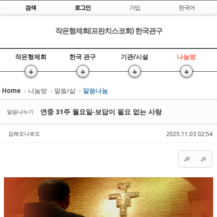
Skip to content
검색
로그인
가입
한국어
작은형제회(프란치스코회) 한국관구
작은형제회
한국 관구
기관/시설
나눔방
+
+
+
+
Home
›
나눔방
›
말씀/삶
›
말씀나눔
Sketchbook5, 스케치북5
Sketchbook5, 스케치북5
연중 31주 월요일-보답이 필요 없는 사랑
말씀나누기
김레오나르도
2025.11.03 02:54
Sketchbook5, 스케치북5
Sketchbook5, 스케치북5