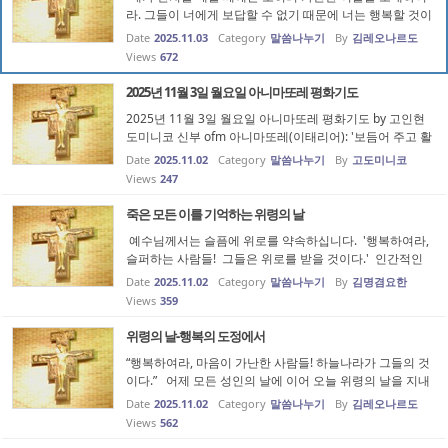
라. 그들이 너에게 보답할 수 없기 때문에 너는 행복할 것이
다.” 가난한 이들에게 선행을 하면 그가 가난하기에 보답할
Date
2025.11.03
Category
말씀나누기
By
김레오나르도
수 없는데 그래서 행복하다고 하십니다. 뒤집으면 그가 보
Views
672
답할 수 있고 그래...
2025년 11월 3일 월요일 아니마또레 평화기도
2025년 11월 3일 월요일 아니마또레 평화기도 by 고인현
도미니코 신부 ofm 아니마또레(이태리어): '보듬어 주고 활
력과 영감을 불어넣는 자'를 의미합니다. 에페소 공의회(43
Date
2025.11.02
Category
말씀나누기
By
고도미니코
1년)에서 하느님의 어머니로 선포한 성모님을 ‘평화의 모
Views
247
후’이시며 ‘모든 피조물의...
죽은 모든 이를 기억하는 위령의 날
예수님께서는 슬픔에 위로를 약속하십니다. '행복하여라,
슬퍼하는 사람들! 그들은 위로를 받을 것이다.' 인간적인
나약함으로 저지른 잘못을 보면서 슬픔에 빠지기도 합니
Date
2025.11.02
Category
말씀나누기
By
김명겸요한
다. 잘못을 저지를 당시에는 생각하지 못할 수 있지만 그
Views
359
일이 벌어지고 나서...
위령의 날-행복의 도정에서
“행복하여라, 마음이 가난한 사람들! 하늘나라가 그들의 것
이다.” 어제 모든 성인의 날에 이어 오늘 위령의 날을 지내
고 있는데 이는 우리를 떠난 영혼들을 기억하는 날이라는
Date
2025.11.02
Category
말씀나누기
By
김레오나르도
공통점을 가지고 있습니다. 그런데 우리를 떠나 천국에 든
Views
562
성인들과 아직 그렇...