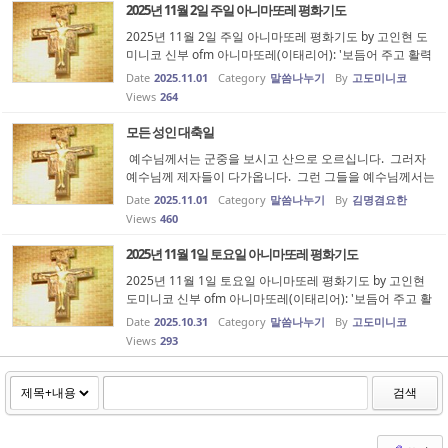
2025년 11월 2일 주일 아니마또레 평화기도
2025년 11월 2일 주일 아니마또레 평화기도 by 고인현 도
미니코 신부 ofm 아니마또레(이태리어): '보듬어 주고 활력
과 영감을 불어넣는 자'를 의미합니다. 에페소 공의회(431
Date
2025.11.01
Category
말씀나누기
By
고도미니코
년)에서 하느님의 어머니로 선포한 성모님을 ‘평화의 모
Views
264
후’이시며 ‘모든 피조물의 ...
모든 성인 대축일
예수님께서는 군중을 보시고 산으로 오르십니다. 그러자
예수님께 제자들이 다가옵니다. 그런 그들을 예수님께서는
가르치기 시작하십니다. 마태오복음 5장에서 7장에 이르
Date
2025.11.01
Category
말씀나누기
By
김명겸요한
는 긴 가르침은 행복을 이야기하는 것으로 시작합니다. '행
Views
460
복하여라' 이 표현은...
2025년 11월 1일 토요일 아니마또레 평화기도
2025년 11월 1일 토요일 아니마또레 평화기도 by 고인현
도미니코 신부 ofm 아니마또레(이태리어): '보듬어 주고 활
력과 영감을 불어넣는 자'를 의미합니다. 에페소 공의회(43
Date
2025.10.31
Category
말씀나누기
By
고도미니코
1년)에서 하느님의 어머니로 선포한 성모님을 ‘평화의 모
Views
293
후’이시며 ‘모든 피조물의...
검색