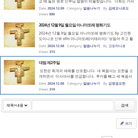
교 때 들은 원로 신부님 말씀이 떠올랐습니다. 너희는 가서
그런 강론하지 말라는 것으로서 당신 본당에 새 사제가 보
Date
2024.12.09
Category
말씀나누기
By
김레오나르도
좌신부로 왔는데 오늘 무염시태 축일 강론을 이렇게 했답니
Views
890
다. 곧 성모님께서...
2024년 12월 9일 월요일 아니마또레 평화기도
2024년 12월 9일 월요일 아니마또레 평화기도 by 고인현
도미니코 신부 ofm 아니마또레(이태리어): '보듬어 주고 활
력과 영감을 불어넣는 자'를 의미합니다. 에페소 공의회(43
Date
2024.12.08
Category
말씀나누기
By
고도미니코
1년)에서 하느님의 어머니로 선포한 성모님을 ‘평화의 모
Views
313
후’이시며 ‘모든 피조물의...
대림 제2주일
요한은 회개의 세례를 선포합니다. 네 복음서는 요한을 소
개하면서 이사야서를 언급합니다. 루카를 빼고 세 복음서
가 한 구절만 언급하지만 루카는 좀 더 길게 이사야서를 인
Date
2024.12.08
Category
말씀나누기
By
김명겸요한
용합니다. 이사야서의 인용으로 요한이 주님의 다가오심
Views
319
을 준비한다고 말합...
검색
쓰기