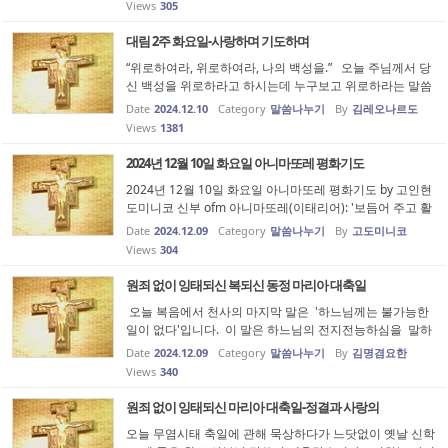
Views
305
마리를 만드는 ...
대림 2주 화요일-사랑하며 기도하며
“위로하여라, 위로하여라, 나의 백성을.” 오늘 주님께서 당
신 백성을 위로하라고 하시는데 누구보고 위로하라는 말씀
일까요? 너 나 할 것 없이 모두 죽는소리하는데 누가 누구를
Date
2024.12.10
Category
말씀나누기
By
김레오나르도
위로한다는 말입니까? 정해진 사람이 있습니까? 정해진 사
Views
1381
람은 없지만 뽑힌 ...
2024년 12월 10일 화요일 아니마또레 평화기도
2024년 12월 10일 화요일 아니마또레 평화기도 by 고인현
도미니코 신부 ofm 아니마또레(이태리어): '보듬어 주고 활
력과 영감을 불어넣는 자'를 의미합니다. 에페소 공의회(43
Date
2024.12.09
Category
말씀나누기
By
고도미니코
1년)에서 하느님의 어머니로 선포한 성모님을 ‘평화의 모
Views
304
후’이시며 ‘모든 피조물...
원죄 없이 잉태되신 복되신 동정 마리아 대축일
오늘 복음에서 천사의 마지막 말은 '하느님께는 불가능한
일이 없다'입니다. 이 말은 하느님의 전지전능하심을 말하
는 것으로 보입니다. 그러나 그 전지전능하심은 하느님만
Date
2024.12.09
Category
말씀나누기
By
김명겸요한
을 위한 것이 아님을 오늘 복음에서 볼 수 있습니다. 하느
Views
340
님께서는 가브리엘...
원죄 없이 잉태되신 마리아 대축일-정결과 사랑의
오늘 무염시태 축일에 관해 묵상하다가 느닷없이 옛날 신학