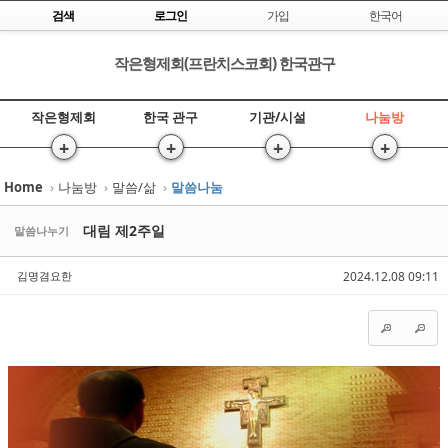
Skip to content
검색
로그인
가입
한국어
작은형제회(프란치스코회) 한국관구
작은형제회
한국 관구
기관/시설
나눔방
+
+
+
+
Home
›
나눔방
›
말씀/삶
›
말씀나눔
Sketchbook5, 스케치북5
Sketchbook5, 스케치북5
대림 제2주일
말씀나누기
김명겸요한
2024.12.08 09:11
Sketchbook5, 스케치북5
Sketchbook5, 스케치북5