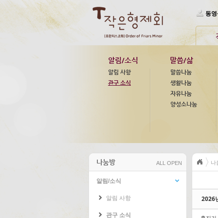
영성학교
산청 프란치스코
Skip Navigation
프란치스칸 연구소
천안 성거산 피정
동영
관구 도서관
평창동 피정의 집
프란치스코 출판사
알림/소식
말씀/삶
알림 사항
말씀나눔
관구 소식
생활나눔
자유나눔
양성소나눔
나눔방
나
ALL OPEN
알림/소식
Sk
Sk
알림 사항
202
관구 소식
홈지기