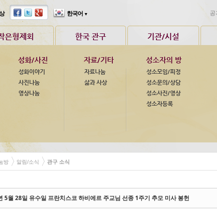
 교육회관
장성 요양원
이주사목 센터
수원 세류동
공
의 집
상
강릉 애지람
한국어
한우리 공동체
대전 목동
▼
제기동 빈민식당
임상사목 교육
진주 칠암동
한사랑 공동체
재가복지 센터
부산 봉래동
작은형제회
한국 관구
기관/시설
정평창보(JPIC)
준본당들
성화/사진
자료/기타
성소자의 방
성화이야기
자료나눔
성소모임/피정
사진나눔
삶과 사상
성소문의/상담
영상나눔
성소사진/영상
성소자등록
눔방
알림/소식
관구 소식
etchbook5, 스케치북5
etchbook5, 스케치북5
6년 5월 28일 유수일 프란치스코 하비에르 주교님 선종 1주기 추모 미사 봉헌