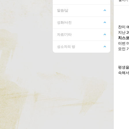
말씀/삶
성화/사진
Sk
Sk
찬미 
지난 
자료/기타
치스코
이번 
성소자의 방
모인 
평생을
속해서