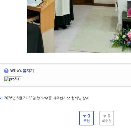
?
Who's
홈지기
v
2026년 6월 21-23일 故 박수종 라우렌시오 형제님 장례
♥ 0
♥ 0
추천
비추천