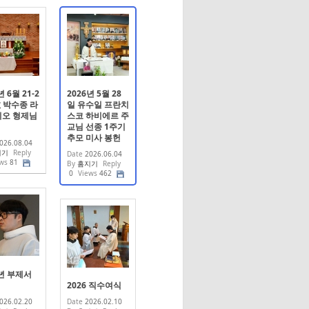
년 6월 21-2
2026년 5월 28
故 박수종 라
일 유수일 프란치
오 형제님
스코 하비에르 주
교님 선종 1주기
추모 미사 봉헌
026.08.04
지기
Reply
Date
2026.06.04
ws
81
By
홈지기
Reply
0
Views
462
6년 부제서
2026 직수여식
026.02.20
Date
2026.02.10