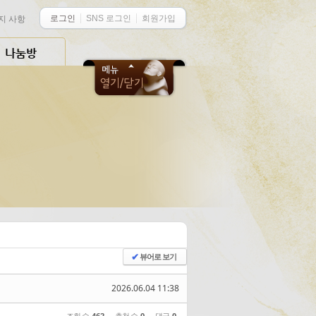
성지 대표부
로그인
SNS 로그인
회원가입
지 사항
중동 사목부
각 수도원 위치/지도
산 다미아노
나눔방
상설 신고처
뷰어로 보기
✔
2026.06.04 11:38
조회 수
462
추천 수
0
댓글
0