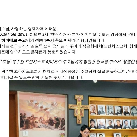
etchbook5, 스케치북5
etchbook5, 스케치북5
예수님, 사랑하는 형제자매 여러분.
2026년 5월 28일(목) 오후 2시, 천안 성거산 복자 에지디오 수도원 경당에서 우
 하비에르 주교님의 선종 1주기 추모 미사
가 거행되었습니다.
미사는 관구봉사자 김일득 모세 형제님의 주례와 작은형제회(프란치스코회) 형
가운데 엄숙하고도 은혜롭게 봉헌되었습니다.
"주님, 유수일 프란치스코 하비에르 주교님에게 영원한 안식을 주소서. 영원한 
 겸손한 프란치스코회의 형제로서 사목하셨던 주교님의 삶을 되돌아보며, 우리가 
 따라갈 수 있도록 함께 기도해 주시기 바랍니다.