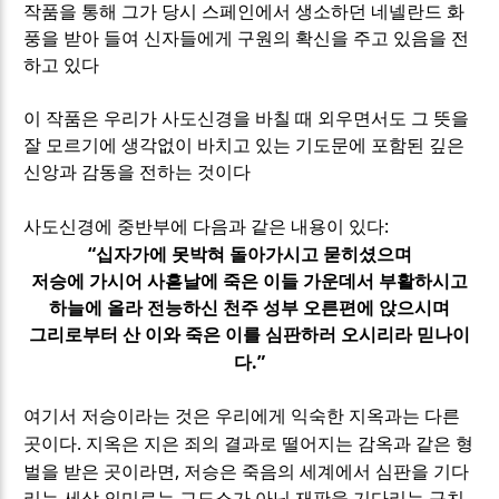
작품을 통해 그가 당시 스페인에서 생소하던 네넬란드 화
풍을 받아 들여 신자들에게 구원의 확신을 주고 있음을 전
하고 있다
이 작품은 우리가 사도신경을 바칠 때 외우면서도 그 뜻을
잘 모르기에 생각없이 바치고 있는 기도문에 포함된 깊은
신앙과 감동을 전하는 것이다
:
사도신경에 중반부에 다음과 같은 내용이 있다
“
십자가에 못박혀 돌아가시고 묻히셨으며
저승에 가시어 사흗날에 죽은 이들 가운데서 부활하시고
하늘에 올라 전능하신 천주 성부 오른편에 앉으시며
그리로부터 산 이와 죽은 이를 심판하러 오시리라 믿나이
.”
다
여기서 저승이라는 것은 우리에게 익숙한 지옥과는 다른
.
곳이다
지옥은 지은 죄의 결과로 떨어지는 감옥과 같은 형
,
벌을 받은 곳이라면
저승은 죽음의 세계에서 심판을 기다
리는 세상 의미로는 교도소가 아닌 재판을 기다리는 구치