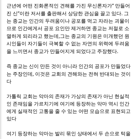
“
근년에 어떤 진화론적인 견해를 가진 무신론자가
만들어
”
.
진 신
이란 저서를 출판해서 상당한 관심을 끌고 있다
그
는 종교는 인간의 두려움이나 공포를 먹고 자라는 괴물이
므로 인간에게서 공포 요인만 제거하면 종교는 저절로 소
,
멸하게 되리라고 했는데
그는 종교의 기원은 미개했던 원
시인들이 자기들이 극복할 수 없는 자연의 위력에 두려움
.
을 느끼면서 종교가 만들어지게 되었다고 주장했다
즉 종교는 신이 만든 것이 아니라 인간의 공포가 만들었다
,
는 주장인데
이것은 교회의 견해와는 전혀 반대되는 것이
다
가톨릭 교회는 악마의 존재가 가상의 존재가 아닌 현실적
인 존재임을 가르치기에 여기에 등장하는 악마 역시 인간
에게 실재적인 고통을 줄 수 있는 어떤 모습으로 표현되고
있다
여기 등장하는 악마는 발리 묶인 상태에서 두 손으로 턱을