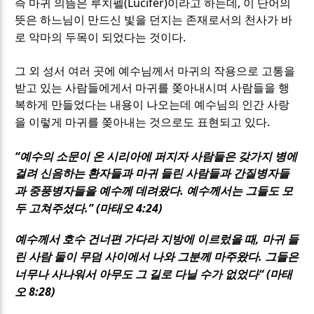
(Lucifer)
,
즉 마귀 의뜸은 루치펠
이라고 하는데
이 단어의
뜻은 하느님이 만드신 빛을 던지는 존재로서의 천사가 바
.
로 악마의 두목이 되었다는 것이다
그 외 성서 여러 곳에 예수님께서 마귀의 작용으로 고통을
받고 있는 사람들에게서 마귀를 쫒아내시며 사람들을 행
복하게 만들었다는 내용이 나오는데 예수님의 인간 사랑
.
을 이렇게 마귀를 쫒아내는 것으로도 표현되고 있다
“
예수의 소문이 온 시리아에 퍼지자 사람들은 갖가지 병에
걸려 신음하는 환자들과 마귀 들린 사람들과 간질병자들
.
과 중풍병자들을 예수께 데려왔다
예수께서는 그들도 모
.” (
4:24)
두 고쳐주셨다
마태오
,
예수께서 호수 건너편 가다라 지방에 이르렀을 때
마귀 들
.
린 사람 둘이 무덤 사이에서 나와 그분께 마주왔다
그들은
“ (
너무나 사나워서 아무도 그 길로 다닐 수가 없었다
마태
8:28)
오