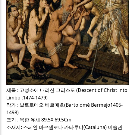
:
(Descent of Christ into
제목
고성소에 내리신 그리스도
Limbo :1474-1479)
:
(Bartolomé Bermejo1405-
작가
발토로메오 베르메호
1498)
:
89.5X 69.5Cm
크기
목판 유채
:
(Cataluna)
소재지
스페인 바르셀로나 카타루냐
미술관