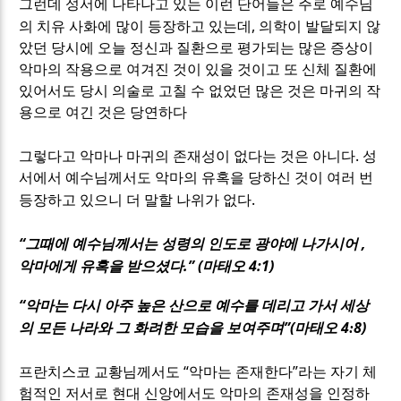
그런데 성서에 나타나고 있는 이런 단어들은 주로 예수님
,
의 치유 사화에 많이 등장하고 있는데
의학이 발달되지 않
았던 당시에 오늘 정신과 질환으로 평가되는 많은 증상이
악마의 작용으로 여겨진 것이 있을 것이고 또 신체 질환에
있어서도 당시 의술로 고칠 수 없었던 많은 것은 마귀의 작
용으로 여긴 것은 당연하다
.
그렇다고 악마나 마귀의 존재성이 없다는 것은 아니다
성
서에서 예수님께서도 악마의 유혹을 당하신 것이 여러 번
.
등장하고 있으니 더 말할 나위가 없다
“
,
그때에 예수님께서는 성령의 인도로 광야에 나가시어
.” (
4:1)
악마에게 유혹을 받으셨다
마태오
“
악마는 다시 아주 높은 산으로 예수를 데리고 가서 세상
”(
4
8
)
의 모든 나라와 그 화려한 모습을 보여주며
마태오
:
“
”
프란치스코 교황님께서도
악마는 존재한다
라는 자기 체
험적인 저서로 현대 신앙에서도 악마의 존재성을 인정하