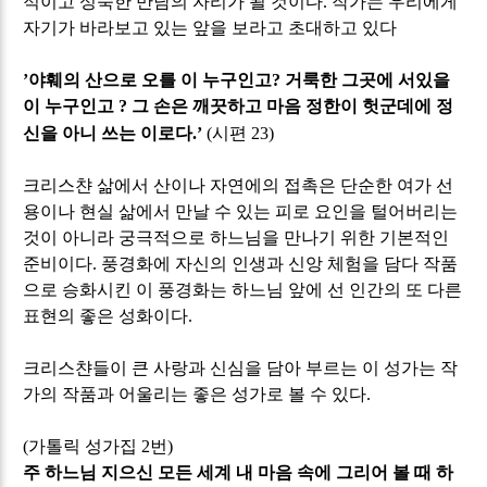
적이고 성숙한 만남의 자리가 될 것이다
.
작가는 우리에게
자기가 바라보고 있는 앞을 보라고 초대하고 있다
’
야훼의 산으로 오를 이 누구인고
?
거룩한 그곳에 서있을
이 누구인고
?
그 손은 깨끗하고 마음 정한이 헛군데에 정
신을 아니 쓰는 이로다
.’
(
시편
23)
크리스챤 삶에서 산이나 자연에의 접촉은 단순한 여가 선
용이나 현실 삶에서 만날 수 있는 피로 요인을 털어버리는
것이 아니라 궁극적으로 하느님을 만나기 위한 기본적인
준비이다
.
풍경화에 자신의 인생과 신앙 체험을 담다 작품
으로 승화시킨 이 풍경화는 하느님 앞에 선 인간의 또 다른
표현의 좋은 성화이다
.
크리스챤들이 큰 사랑과 신심을 담아 부르는 이 성가는 작
가의 작품과 어울리는 좋은 성가로 볼 수 있다
.
(
가톨릭 성가집
2
번
)
주 하느님 지으신 모든 세계 내 마음 속에 그리어 볼 때 하