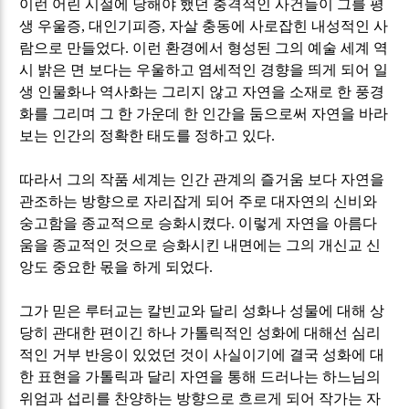
이런 어린 시절에 당해야 했던 충격적인 사건들이 그를 평
생 우울증
,
대인기피증
,
자살 충동에 사로잡힌 내성적인 사
람으로 만들었다
.
이런 환경에서 형성된 그의 예술 세계 역
시 밝은 면 보다는 우울하고 염세적인 경향을 띄게 되어 일
생 인물화나 역사화는 그리지 않고 자연을 소재로 한 풍경
화를 그리며 그 한 가운데 한 인간을 둠으로써 자연을 바라
보는 인간의 정확한 태도를 정하고 있다
.
따라서 그의 작품 세계는 인간 관계의 즐거움 보다 자연을
관조하는 방향으로 자리잡게 되어 주로 대자연의 신비와
숭고함을 종교적으로 승화시켰다
.
이렇게 자연을 아름다
움을 종교적인 것으로 승화시킨 내면에는 그의 개신교 신
앙도 중요한 몫을 하게 되었다
.
그가 믿은 루터교는 칼빈교와 달리 성화나 성물에 대해 상
당히 관대한 편이긴 하나 가톨릭적인 성화에 대해선 심리
적인 거부 반응이 있었던 것이 사실이기에 결국 성화에 대
한 표현을 가톨릭과 달리 자연을 통해 드러나는 하느님의
위엄과 섭리를 찬양하는 방향으로 흐르게 되어 작가는 자