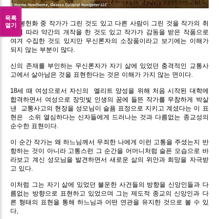
목록
이 봉헌화 중 작가가 그린 것도 있고 다른 사람이 그린 것을 작가의 취
열기
향에 따라 약간의 개작을 한 것도 있고 작가가 감동을 받은 작품으로
여겨 수집한 것도 있지만 무신론자의 소장품이라고 보기에는 이해가
되지 않는 부분이 많다.
신의 존재를 부인하는 무신론자가 자기 삶에 있었던 충격적인 교통사
고에서 살아남은 것을 표현한다는 것은 이해가 가지 않는 면이다.
18세 때 여성으로서 자신의 엘리트 양성을 위해 처음 시작된 대학에
합격하면서 여성으로 장밋빛 인생의 꿈에 들뜬 작가를 무참하게 박살
낸
교통사고의 현장을 성모님이 슬픔 표정으로 지키고 계셨다는 이 표
현은
소위 열심하다는 신자들에게 드러나는 것과 다름없는 종교성의
순수한 표현이다.
이 순간 작가는 왜 하느님께서 무죄한 나에게 이런 고통을 주셨는지 반
항하는 것이 아니라 고통스런 그 순간을 어머니처럼 슬픈 모습으로 바
라보고 계신 성모님을 발견하면서 새로운 삶의 위안과 희망을 자극받
고 있다.
이처럼 그는 자기 삶에 있었던 불운한 사건들의 방향을 신앙인들과 다
름없는 방향으로 표현하고 있었으며 그는 제도적 종교의 신앙인과 다
른 형태의 표현을 통해 하느님과 어떤 연관을 유지한 것으로 볼 수 있
다,