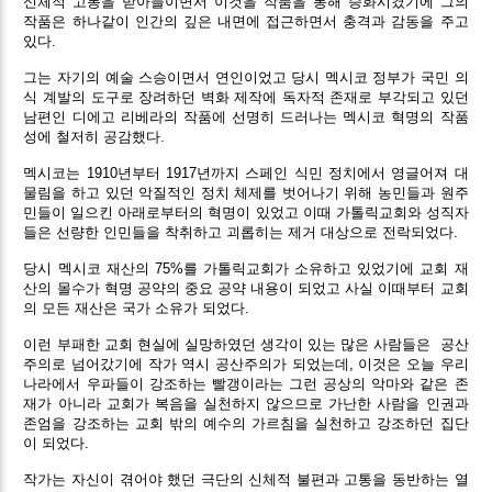
신체적 고통을 받아들이면서 이것을 작품을 통해 승화시켰기에 그의
작품은 하나같이 인간의 깊은 내면에 접근하면서 충격과 감동을 주고
있다.
그는 자기의 예술 스승이면서 연인이었고 당시 멕시코 정부가 국민 의
식 계발의 도구로 장려하던 벽화 제작에 독자적 존재로 부각되고 있던
남편인 디에고 리베라의 작품에 선명히 드러나는 멕시코 혁명의 작품
성에 철저히 공감했다.
멕시코는 1910년부터 1917년까지 스페인 식민 정치에서 영글어져 대
물림을 하고 있던 악질적인 정치 체제를 벗어나기 위해 농민들과 원주
민들이 일으킨 아래로부터의 혁명이 있었고 이때 가톨릭교회와 성직자
들은 선량한 인민들을 착취하고 괴롭히는 제거 대상으로 전락되었다.
당시 멕시코 재산의 75%를 가톨릭교회가 소유하고 있었기에 교회 재
산의 몰수가 혁명 공약의 중요 공약 내용이 되었고 사실 이때부터 교회
의 모든 재산은 국가 소유가 되었다.
이런 부패한 교회 현실에 실망하였던 생각이 있는 많은 사람들은
공산
주의로 넘어갔기에 작가 역시 공산주의가 되었는데, 이것은 오늘 우리
나라에서 우파들이 강조하는 빨갱이라는 그런 공상의 악마와 같은 존
재가 아니라 교회가 복음을 실천하지 않으므로 가난한 사람을 인권과
존엄을 강조하는 교회 밖의 예수의 가르침을 실천하고 강조하던 집단
이 되었다.
작가는 자신이 겪어야 했던 극단의 신체적 불편과 고통을 동반하는 열