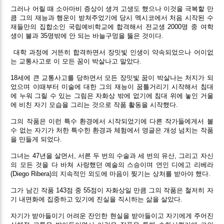
그러나 어릴 때 소아마비 증상이 생겨 고생도 했으나 이것을 극복할 만
큼 그의 재능과 행운이 받쳐주었기에 당시 멕시코에서 처음 시작된 수
재들만의 집합소인 국립예비학교에 합격해서 전교생 2000명 중 여학
생이 불과 35명밖에 안 되는 바늘구멍을 뚫은 것이다.
대학 과정에 거뜬히 합격하면서 장밋빛 인생이 약속되었으나 어이없
는 교통사고로 이 모든 꿈이 박살나고 말았다.
18세에 큰 교통사고를 당하면서 모든 장밋빛 꿈이 박살나는 처지가 되
었으며 이때부터 미술에 대한 그의 재능이 꿈틀거리기 시작해서 침대
에 누워 그릴 수 있는 그림은 자화상 밖에 없기에 침대 위에 놓인 거울
에 비친 자기 모습을 그리는 것으로 작품 활동을 시작했다.
그의 작품은 이런 특수 환경에서 시작되었기에 다른 작가들에게서 볼
수 없는 자기가 처한 특수한 환경과 체험에서 영글은 개성 넘치는 작품
을 만들게 되었다.
그녀는 47년을 살면서, 서른 두 번의 수술과 세 번의 유산, 그리고 자신
의 모든 것을 다 바쳐 사랑했던 예술의 스승이며 연인 디에고 리베라
(Diego Ribera)의 지속적인 외도에 마음이 찢기는 상처를 받아야 했다.
그가 남긴 작품 143점 중 55점이 자화상일 만큼 그의 작품은 철저히 자
기 내면화에 집중하고 있기에 진실을 직시하는 삶을 살았다.
자기가 받아들이기 어려운 잔인한 현실을 받아들이고 자기에게 주어진