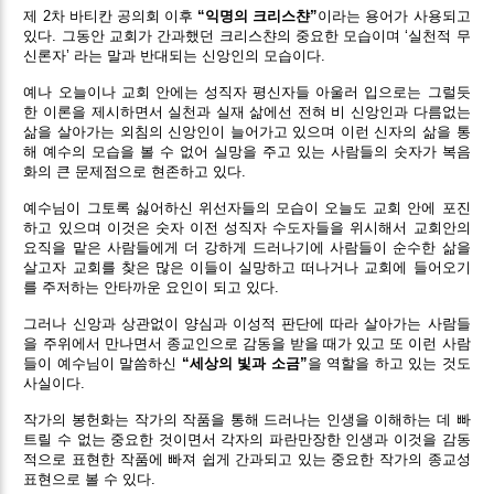
제 2차 바티칸 공의회 이후
“익명의 크리스챤”
이라는 용어가 사용되고
있다. 그동안 교회가 간과했던 크리스챤의 중요한 모습이며 ‘실천적 무
신론자’ 라는 말과 반대되는 신앙인의 모습이다.
예나 오늘이나 교회 안에는 성직자 평신자들 아울러 입으로는 그럴듯
한 이론을 제시하면서 실천과 실재 삶에선 전혀 비 신앙인과 다름없는
삶을 살아가는 외침의 신앙인이 늘어가고 있으며 이런 신자의 삶을 통
해 예수의 모습을 볼 수 없어 실망을 주고 있는 사람들의 숫자가 복음
화의 큰 문제점으로 현존하고 있다.
예수님이 그토록 싫어하신 위선자들의 모습이 오늘도 교회 안에 포진
하고 있으며 이것은 숫자 이전 성직자 수도자들을 위시해서 교회안의
요직을 맡은 사람들에게 더 강하게 드러나기에 사람들이 순수한 삶을
살고자 교회를 찾은 많은 이들이 실망하고 떠나거나 교회에 들어오기
를 주저하는 안타까운 요인이 되고 있다.
그러나 신앙과 상관없이 양심과 이성적 판단에 따라 살아가는 사람들
을 주위에서 만나면서 종교인으로 감동을 받을 때가 있고 또 이런 사람
들이 예수님이 말씀하신
“세상의 빛과 소금”
을 역할을 하고 있는 것도
사실이다.
작가의 봉헌화는 작가의 작품을 통해 드러나는 인생을 이해하는 데 빠
트릴 수 없는 중요한 것이면서 각자의 파란만장한 인생과 이것을 감동
적으로 표현한 작품에 빠져 쉽게 간과되고 있는 중요한 작가의 종교성
표현으로 볼 수 있다.