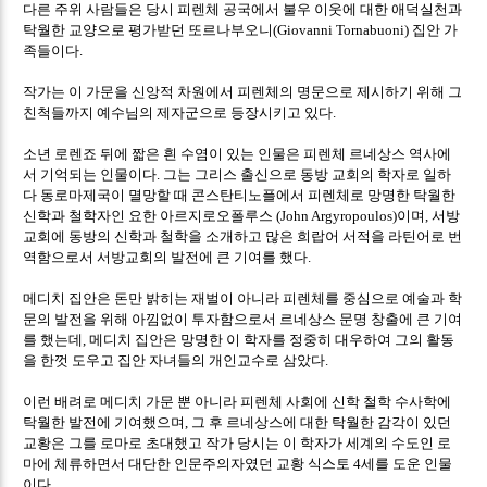
다른 주위 사람들은 당시 피렌체 공국에서 불우 이웃에 대한 애덕실천과
탁월한 교양으로 평가받던 또르나부오니
집안 가
(Giovanni Tornabuoni)
족들이다
.
작가는 이 가문을 신앙적 차원에서 피렌체의 명문으로 제시하기 위해 그
친척들까지 예수님의 제자군으로 등장시키고 있다
.
소년 로렌죠 뒤에 짧은 흰 수염이 있는 인물은 피렌체 르네상스 역사에
서 기억되는 인물이다
그는 그리스 출신으로 동방 교회의 학자로 일하
.
다 동로마제국이 멸망할 때 콘스탄티노플에서 피렌체로 망명한 탁월한
신학과 철학자인 요한 아르지로오폴루스
이며
서방
(John Argyropoulos)
,
교회에 동방의 신학과 철학을 소개하고 많은 희랍어 서적을 라틴어로 번
역함으로서 서방교회의 발전에 큰 기여를 했다
.
메디치 집안은 돈만 밝히는 재벌이 아니라 피렌체를 중심으로 예술과 학
문의 발전을 위해 아낌없이 투자함으로서 르네상스 문명 창출에 큰 기여
를 했는데
메디치 집안은 망명한 이 학자를 정중히 대우하여 그의 활동
,
을 한껏 도우고 집안 자녀들의 개인교수로 삼았다
.
이런 배려로 메디치 가문 뿐 아니라 피렌체 사회에 신학 철학 수사학에
탁월한 발전에 기여했으며
그 후 르네상스에 대한 탁월한 감각이 있던
,
교황은 그를 로마로 초대했고 작가 당시는 이 학자가 세계의 수도인 로
마에 체류하면서 대단한 인문주의자였던 교황 식스토
세를 도운 인물
4
이다
.