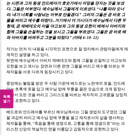
는 시몬과 그의 동생 안드레아가 호숫가에서 어망을 던지는 것을 보셨
다
그들은 어부였다
예수님께서 그들에게 이르셨다
나를 따라 오너
.
.
. “
라
내가 너희를 사람낚는 어부로 만들겠다
그러자 그들은 곧 바로 그
.
.”
물을 버리고 예수를 따랐다
거기에서 더 가시다가 예수님께서 다른 두
...
형제
곧 제베데오의 아들 야고보와 그의 동생 요한이 배에서 아버지와
,
함께 그물을 손질하는 것을 보시고 그들을 부르셨다
그들은 곧 바로 배
.
와 아버지를 버려두고 그분을 따랐다
마태
.” (
4: 18- 22)
작가는 먼저 이 내용을 시각적인 표현으로 잘 정리해서 관람자들에게 체
계적인 설명을 하고 있다
,
뒷면에 예수님께서 아버지 제베데오와 함께 그물을 손질하고 야고보와
요한을 보고 계시는 장면과 다른 편엔 그물을 버리고 예수를 따르는 두
제자들을 서로 다르게 등장시키고 있다
.
중앙에는 불림을 받은 두 사람 가운데 베드로는 노란색의 옷을
안드레
,
아는 초록색 옷을 입고 예수님 앞에 무릎을 꿇은 모습으로 크게 등장시
키면서 모든 것을 버리고 그리스도를 따르는 제자직의 고귀함을 상징적
목록
으로 표현하고 있다
.
열기
베드로와 안드레아를 부르신 예수님께서는 그들 생업의 도구였던 그물
을 과감히 버리고 예수님 앞에 무릎을 꿇고 제자로서의 삶을 맹서하는
제자들을 통해
죽음을 통해 생명으로
고통을 통해 영광으로
라는 크
, “
,
”
리스챤 신앙의 역설적인 면을 아름답고 감동적으로 표현하고 있다
.