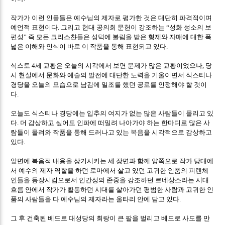
작가가 이런 인물들은 예수님의 제자로 평가한 것은 대단히 파격적이며
예언적 표현이다
그리고 현대 공의회 문헌이 강조하는
성화 성소의 보
.
“
편성
즉 모든 크리스챤들은 성덕에 불림을 받은 형제와 자매에 대한 폭
”
넓은 이해와 인식이 바로 이 작품을 통해 표현되고 있다
.
식스토
세 교황은 오늘의 시각에서 보면 문제가 많은 교황이었으나
당
4
,
시 현실에서 문화와 예술의 발전에 대단한 노력을 기울이면서 식스티나
경당을 오늘의 모습으로 남김에 일조를 했던 공로를 인정해야 할 것이
다
.
오늘도 식스티나 경당에는 입추의 여지가 없는 많은 사람들이 몰리고 있
다
더 감상하고 싶어도 인파에 떠밀려 나아가야 하는 한마디로 많은 사
.
람들이 몰려와 작품을 통해 드러나고 있는 복음을 시각적으로 감상하고
있다
.
앞면에 복음적 내용을 상기시키는 세 장면과 함께 양쪽으로 작가 당대에
서 예수의 제자 역할을 하던 로마에서 살고 있던 고귀한 인품의 피렌체
인들을 등장시킴으로서 인간성의 존중을 강조하던 르네상스라는 시대
흐름 안에서 작가가 활동하던 시대를 살아가던 평범한 사람과 고귀한 인
품의 사람들을 다 예수님의 제자라는 울타리 안에 담고 있다
.
그 후 건축된 베드로 대성당의 회랑이 큰 팔을 벌리고 베드로 사도를 만