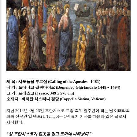
제 목
사도들을 부르심
:
(Calling of the Apostles : 1481)
작 가
도메니코 길란다이오
–
:
(Domenico Ghirlandaio 1449
1494)
크 기
프레스코
:
(Fresco, 349 x 570 cm)
소재지
바티칸 식스티나 경당
:
(Cappella Sistina, Vatican)
지난
년
월
일 프란치스코 교종 즉위 일주년이 되는 날 이태리의
2014
4
13
좌파 신문인 일 템포
는
면 표지 기사를 다음과 같은 글로서
( Il Tempo)
1
시작했다
.
성 프란치스코가 흰옷을 입고 로마에 나타났다
“
.”