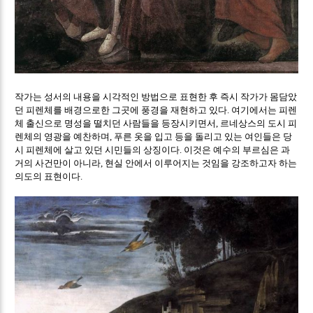
작가는 성서의 내용을 시각적인 방법으로 표현한 후 즉시 작가가 몸담았
던 피렌체를 배경으로한 그곳에 풍경을 재현하고 있다
여기에서는 피렌
.
체 출신으로 명성을 떨치던 사람들을 등장시키면서
르네상스의 도시 피
,
렌체의 영광을 예찬하며
푸른 옷을 입고 등을 돌리고 있는 여인들은 당
,
시 피렌체에 살고 있던 시민들의 상징이다
이것은 예수의 부르심은 과
.
거의 사건만이 아니라
현실 안에서 이루어지는 것임을 강조하고자 하는
,
의도의 표현이다
.