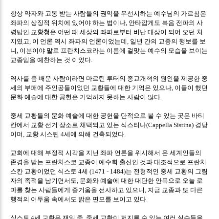
항상 약자와 고통 받는 사람들의 권익을 우선시하는 예수님의 가르침은
좌파의 상징적 위치에 있어야 하는 법이나
안타깝게도 복음 전파의 사
,
령탑인 교황청은 어떤 때 세상의 좌파로부터 비난 대상이 되어 오던 처
지였고
이 언론 역시 좌파의 언론이었는데
일년 간의 교종의 행보를 보
,
,
니
이분이야 말로 프란치스코라는 이름에 걸맞는 예수의 모습을 보이는
,
교종임을 예찬하는 것 이었다
.
역사를 좀 배운 사람이라면 마르틴 루터의 종교개혁의 원인을 제공한 중
세의 부패에 주인공들이었던 교황들에 대한 기억은 있으나
이들이 했던
,
문화 예술에 대한 공헌은 기억하지 못하는 사람이 많다
.
중세 교황들의 문화 예술에 대한 공헌을 단적으로 볼 수 있는 곳은 바티
칸에서 교황 선거 장소로 채택되고 있는 식스티나
경당
(Cappella Sistina)
이며
교황 시스틴
세에 의해 건축되었다
,
4
.
교회에 대해 부정적 시각을 지닌 좌파 언론을 위시해서 온 세계인들의
존경을 받는 프란치스코 교종이 예수회 출신인 것과 대조적으로 프란치
스칸 교황이었던 식스토
세
는 전형적인 중세 교황의 그림
4
(1471 - 1484)
자의 족적을 남기면서도
문화와 예술에 대한 대단한 안목으로 오늘 로
,
마를 찾는 사람들에게 즐거움을 선사하고 있으니
지금 교종과 또 다른
,
행적의 어두움 속에서도 밝은 면모를 보이고 있다
.
식스토
세 교황은 재임 중
중세 교황이 저지를 수 있는 여러 실수들을
4
,