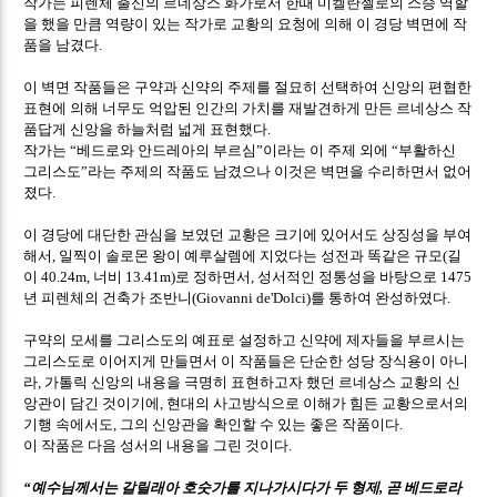
작가는 피렌체 출신의 르네상스 화가로서 한때 미켈란젤로의 스승 역할
을 했을 만큼 역량이 있는 작가로 교황의 요청에 의해 이 경당 벽면에 작
품을 남겼다
.
이 벽면 작품들은 구약과 신약의 주제를 절묘히 선택하여 신앙의 편협한
표현에 의해 너무도 억압된 인간의 가치를 재발견하게 만든 르네상스 작
품답게 신앙을 하늘처럼 넓게 표현했다
.
작가는
베드로와 안드레아의 부르심
이라는 이 주제 외에
부활하신
“
”
“
그리스도
라는 주제의 작품도 남겼으나 이것은 벽면을 수리하면서 없어
”
졌다
.
이 경당에 대단한 관심을 보였던 교황은 크기에 있어서도 상징성을 부여
해서
일찍이 솔로몬 왕이 예루살렘에 지었다는 성전과 똑같은 규모
길
,
(
이
너비
로 정하면서
성서적인 정통성을 바탕으로
40.24m,
13.41m)
,
1475
년 피렌체의 건축가 조반니
를 통하여 완성하였다
(Giovanni de'Dolci)
.
구약의 모세를 그리스도의 예표로 설정하고 신약에 제자들을 부르시는
그리스도로 이어지게 만들면서 이 작품들은 단순한 성당 장식용이 아니
라
가톨릭 신앙의 내용을 극명히 표현하고자 했던 르네상스 교황의 신
,
앙관이 담긴 것이기에
현대의 사고방식으로 이해가 힘든 교황으로서의
,
기행 속에서도
그의 신앙관을 확인할 수 있는 좋은 작품이다
,
.
이 작품은 다음 성서의 내용을 그린 것이다
.
예수님께서는 갈릴래아 호숫가를 지나가시다가 두 형제
곧 베드로라
“
,