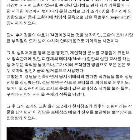
과감히 저지런 교황이었는데
큰 것만 열거해도 먼저 자기 가족들에 대
,
한 지극한 애정에서 벗어나지 못한 소치로 그의 조카
명을 추기경에 임
6
명함으로서 중세 교황사에 치명적 굴욕으로 남은 족벌주의
의
(nepotism)
창시자가 되었다
.
당시 추기경들의 수효가
명이었다는 것을 생각하면
교황의 조카 사랑
34
,
은 부적절의 도가 넘어 수치와 안타까움으로 기억되는 사건이다
.
그 외 성직매매를 통해 돈을 챙겼고
개인적인 분노를 교황답게 표현해
,
서 앙숙관계에 있던 피렌체의 메디치
집안의 살인 교사를 하는
(Medici)
등 어두운 족적을 남겼으나
그가 여러 부적절한 방법으로 모은 돈은 모
,
두 로마의 발전기금의 밑거름으로 사용했다
.
교황은 이 경당을 건축하면서 당시 이태리의 한다한 작가들을 불러 성당
전체를 장식했는데
성당 벽면은 산드로 보티첼리
피에트로 페루지노
,
,
,
도메니코 길란다이오
코시모 롯셀리 같은 르네상스 작가를 불러 들여
,
,
구약과 신약의 사건을 주제의 작품을 남겼다
.
그 후 그의 조카인 교황 율리오
세가 천지창조와 최후의 심판이라는 작
2
품을 남기면서 이 경당은 르네상스 예술의 진수를 보관하는 보석상자로
인정받게 되었다
.