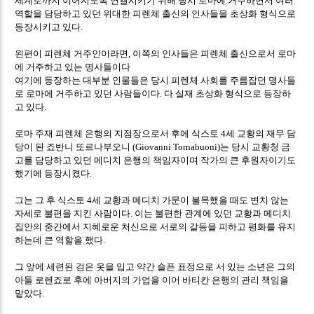
역할을 담당하고 있던 위대한 피렌체 출신의 인사들을 초상화 형식으로
등장시키고 있다
.
왼편이 피렌체 거주인이라면
이쪽의 인사들은 피렌체 출신으로서 로마
,
에 거주하고 있는 명사들이다
여기에 등장하는 대부분 인물들은 당시 피렌체 사회를 주름잡던 명사들
로 로마에 거주하고 있던 사람들이다
다 실재 초상화 형식으로 등장하
.
고 있다
.
로마 주재 피렌체 은행의 지점장으로서 후에 식스토
세 교황의 재무 담
4
당이 된 죠반니 또르나부오니
는 당시 교황청 금
(Giovanni Tornabuoni)
고를 담당하고 있던 메디치 은행의 책임자이며 작가의 큰 후원자이기도
했기에 등장시켰다
.
그는 그 후 식스토
세 교황과 메디치 가문이 불목했을 때도 변치 않는
4
자세로 불편을 지킨 사람이다
이는 불편한 관계에 있던 교황과 메디치
.
집안의 중간에서 지혜로운 처신으로 서로의 갈등을 피하고 평화를 유지
하는데 큰 역할을 했다
.
그 앞에 세련된 검은 옷을 입고 약간 슬픈 표정으로 서 있는 소년은 그의
아들 로렌죠로 후에 아버지의 가업을 이어 바티칸 은행의 관리 책임을
맡았다
.