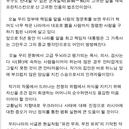
누구도 반대할 수 없는 군계일학(群鷄一鶴)의 고귀한 삶을 재속
프란치스칸으로 산 고귀한 인품의 법조인이셨다.
오늘 우리 정부에 책임을 맡을 사람의 청문회를 보면 우리가 썩
어도 너무 썩은 나라여서 대표로 뽑을 사람까지 청렴한 사람을 구
하기 힘든 나라에 살고 있다.
앞으로 5년 동안 이 나라를 맡을 최고 책임자 대통령은 그 가족사
는 그만두고 그의 종교 행각만으로도 어안이 벙벙해진다.
오늘 우리 문화에서 고급 두뇌라고 평가되는 목사, 의사, 검사는
다 사(師)에 속하는 사람들이어야 하는데 많은 경우 안타깝게도
그렇지 못한 것이 큰 안타까움이나, 작가의 집안은 바로 하느님 앞
에 부끄럽지 않은 양심을 지킨 스승으로서의 인격자들이었다.
작가의 작품에서 드러나는 전쟁의 위협에서 자식을 지키기 위해
자신을 조건 없이 희생하는 어머니의 순수하면서도 용감한 마음
이어야 할 것이다.
교황님의 지향대로 우크라이나 사태에 대해 진정으로 러시아에
대한 증오가 아닌 정의를 통한 평화 실현에 큰 도움이 될 것이다.
우리나라의 서글픈 현실처럼 “유전 무죄, 무전 유죄”의 기막힌 악