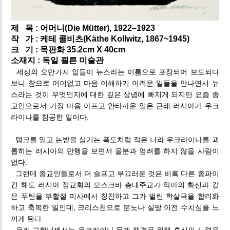
제
목 :
어머니(Die Mütter), 1922–1923
작
가 :
케테 콜비츠(Käthe Kollwitz, 1867~1945​)
크
기 :
목판화 35.2cm X 40cm
소재지 : 독일 쾰른 미술관
세상의 오만가지 일들이 뉴스라는 이름으로 포장되어 보도되다
보니 참으로 어이없고 마음 이해하기 어려운 일들을 만나면서 뉴
스라는 것이 무엇인지에 대한 깊은 상념에 빠지게 되지만 요즘 종
교인으로서 가장 마음 아프고 안타까운 일은 근래 러시아가 우크
라이나를 침공한 일이다.
탱크를 밀고 논밭을 삼기는 폭도처럼 작은 나라 우크라이나를 괴
롭히는 러시아의 만행을 보면서 울분과 염려를 하지 않을 사람이
없다.
그런데 종교인들로서 더 슬프고 부끄러운 것은 비록 다른 종파이
긴 해도 러시아 정교회의 모스크바 총대주교가 악마의 화신과 같
은 푸틴을 부활절 미사에서 칭찬하고 그가 벌린 학살극을 합리화
하고 축복한 일인데, 크리스천으로 분노나 실망 이전 수치심을 느
끼게 된다.
우리 교황님께서는 우크라이나 문제 해결을 위해 혼신의 노력을