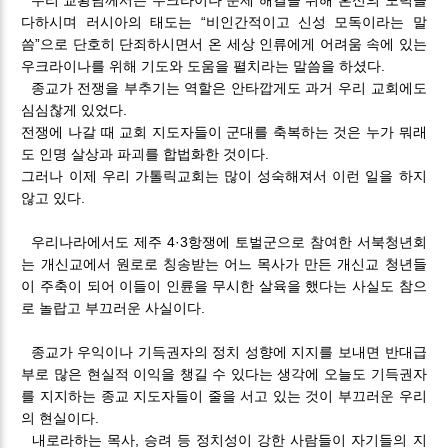
다하시며 러시아의 태도는 “비인간적이고 신성 모독이라는 말
씀”으로 단호히 단죄하시면서 온 세상 인류에게 어려움 속에 있는
우크라이나를 위해 기도와 도움을 펼치라는 말씀을 하셨다.
종교가 전쟁을 부추기는 역할은 안타깝게도 과거 우리 교회에도
심심찮게 있었다.
전쟁에 나갈 때 교회 지도자들이 군대를 축복하는 것은 누가 뭐래
도 인명 살상과 파괴를 합법화한 것이다.
그러나 이제 우리 가톨릭교회는 많이 성숙해져서 이런 일을 하지
않고 있다.
우리나라에서도 제주 4·3항쟁에 토벌군으로 참여한 서북청년회
는 개신교에서 원로로 칭송받는 어느 목사가 만든 개신교 청년들
이 주축이 되어 이들이 인륜을 무시한 살육을 했다는 사실도 참으
로 놀랍고 부끄러운 사실이다.
종교가 우익이나 기득권자의 정치 성향에 지지를 보내면 반대급
부로 많은 현실적 이익을 챙길 수 있다는 생각에 오늘도 기득권자
를 지지하는 종교 지도자들이 줄을 서고 있는 것이 부끄러운 우리
의 현실이다.
내로라하는 목사, 승려 등 정치성이 강한 사람들이 자기들의 지