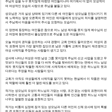
주님의 길을 누구 못지않게 따랐던 여인들이나마 여기에서 더 없이 모성적이
며 여성적인 모습의 사랑으로 주님을 붙들고 있다.
성모님은 거의 실성 상태에 있기에 다른 세 여인들이 성모님을 진정시키기 위
해 노력하는 일방 오른쪽의 한 여인은 제자들에게 성모님의 처지를 설명하면
서 주님께서 마음을 바꾸어 주시길 요청하는 모습이다.
이 장면에 등장하는 여인들은 참으로 어느 남성 제자들 못지 않게 예수님의 선
교 여정에 동반하면서 물심양면으로 주님을 도운 여성들이다.
오늘 여성의 권익을 강조하는 시대 경향이 교회 안에도 들어오면서 여성의 권
익 표현에 있어 가장 열악한 집단으로 남은 가톨릭 교회의 현실이 재조명되고
여성 사제직을 주장하는 사람들이 생기고 있다.
성서에 나타난 여성은 어떤 남성 그룹 못지않게 주님의 선교 사업을 도왔고 무
엇보다 자신들의 모든 것을 다 바쳐 주님을 뒷바라지 했다는 면에서 어느 남성
제자 못지않게 탁월한 제자이기에 사제직에서 배제되는 것은 하느님의 뜻과
다르다는 주장을 하는 사람들이 있다.
교회가 아직도 여성들에게 사제직을 맡기지 못하는 현실에서 이 작품은 여성
의 역할에 대해 훨씬 더 열린 태도를 보이고 있다.
작가는 성모님의 모성이 하느님의 가없는 사랑, 조건 없는 사랑의 표현이라 제
시하면서 성모님의 고통과 여인들의 아픔을 통해 인간을 향한 하느님 사랑의
너무도 열렬한 모습을 표현하고 있다.
작가는 비통의 심정에 잠겨 있는 성모님과 다른 여인의 신체 묘사에 있어 특별
히 큰 표현으로 이들의 슬픈 심정을 표현하고 있다.