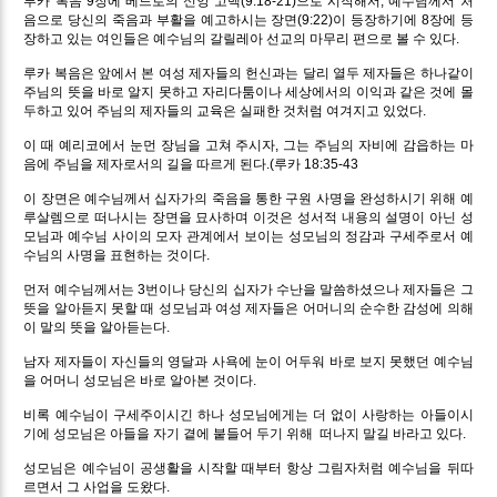
루카 복음 9장에 베드로의 신앙 고백(9:18-21)으로 시작해서, 예수님께서 처
음으로 당신의 죽음과 부활을 예고하시는 장면(9:22)이 등장하기에 8장에 등
장하고 있는 여인들은 예수님의 갈릴레아 선교의 마무리 편으로 볼 수 있다.
루카 복음은 앞에서 본 여성 제자들의 헌신과는 달리 열두 제자들은 하나같이
주님의 뜻을 바로 알지 못하고 자리다툼이나 세상에서의 이익과 같은 것에 몰
두하고 있어 주님의 제자들의 교육은 실패한 것처럼 여겨지고 있었다.
이 때 예리코에서 눈먼 장님을 고쳐 주시자, 그는 주님의 자비에 감읍하는 마
음에 주님을 제자로서의 길을 따르게 된다.(루카 18:35-43
이 장면은 예수님께서 십자가의 죽음을 통한 구원 사명을 완성하시기 위해 예
루살렘으로 떠나시는 장면을 묘사하며 이것은 성서적 내용의 설명이 아닌 성
모님과 예수님 사이의 모자 관계에서 보이는 성모님의 정감과 구세주로서 예
수님의 사명을 표현하는 것이다.
먼저 예수님께서는 3번이나 당신의 십자가 수난을 말씀하셨으나 제자들은 그
뜻을 알아듣지 못할 때 성모님과 여성 제자들은 어머니의 순수한 감성에 의해
이 말의 뜻을 알아듣는다.
남자 제자들이 자신들의 영달과 사욕에 눈이 어두워 바로 보지 못했던 예수님
을 어머니 성모님은 바로 알아본 것이다.
비록 예수님이 구세주이시긴 하나 성모님에게는 더 없이 사랑하는 아들이시
기에 성모님은 아들을 자기 곁에 붙들어 두기 위해 떠나지 말길 바라고 있다.
성모님은 예수님이 공생활을 시작할 때부터 항상 그림자처럼 예수님을 뒤따
르면서 그 사업을 도왔다.