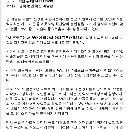
크 기 : 목판 유채(141X111cm)
소재지 : 영국 런던 국립 미술관
성 미술은 가톨릭 신앙을 아름다움이라는 접근 차원에서 전하는 것인데 가톨
릭교회는 어느 다른 종교 못지않게 신앙의 불변성을 그 시대 정서와 표현에 맞
게 전함으로서 종교 미술의 풍요로움과 시대성을 더하고 있다.
“새 포도주는 새 부대에 담아야 한다.”(루카 5,38)
는 성경 말씀은 하느님의 모
습을 그리고픈 성화 작가들을 통해서도 표현되었다.
신앙이 신조나 교리로 표현되면 경직되어 시대착오적인 표현이 되기 쉬운데,
예술가들은 그 시대의 정서를 작품 안에 수용함으로서 신앙의 표현을 더 신선
하면서도 감동적으로 표현했다.
작가가 활동하던 16세기 초반은 독일에서
“성모님과 예수님의 이별”
이라는
이 주제가 대단한 인기를 끌어 신자들의 신심 생활에 영향을 주고 있던 주제였
다.
특히 작가가 활동하던 다뉴브 학파에서는 뒤에 풍경화를 배경으로 이 작품을
제작했다. 성화에서 자연을 배경으로 시도되는 것 역시 르네상스의 영향이다.
너무 종교적인 배경에만 집착하기 보다 자연과 사물을 통해 드러나는 하느님
의 모습을 전하고픈 사람들의 열망을 표현하는 것이었다. 하느님은 하늘에 계
신 초월적 존재만이 아니라 우리 삶의 현장에서 만날 수 있는 내재적인 분이심
을 르네상스 작가들은 표현하기 시작했다.
당시 독일은 마르틴 루터의 종교 개혁으로 혼란 상태였으며 작가가 살고 있던
남부 독일에도 개신교의 영향이 국지성을 띄고 강해지기 시작하던 시기에 몇