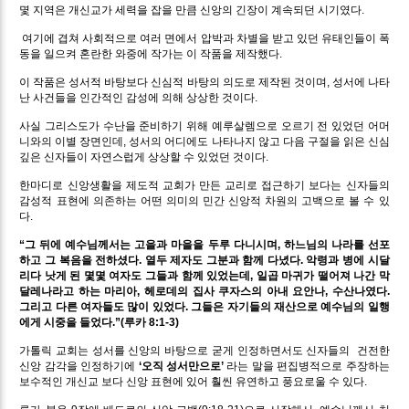
몇 지역은 개신교가 세력을 잡을 만큼 신앙의 긴장이 계속되던 시기였다.
여기에 겹쳐 사회적으로 여러 면에서 압박과 차별을 받고 있던 유태인들이 폭
동을 일으켜 혼란한 와중에 작가는 이 작품을 제작했다.
이 작품은 성서적 바탕보다 신심적 바탕의 의도로 제작된 것이며, 성서에 나타
난 사건들을 인간적인 감성에 의해 상상한 것이다.
사실 그리스도가 수난을 준비하기 위해 예루살렘으로 오르기 전 있었던 어머
니와의 이별 장면인데, 성서의 어디에도 나타나지 않고 다음 구절을 읽은 신심
깊은 신자들이 자연스럽게 상상할 수 있었던 것이다.
한마디로 신앙생활을 제도적 교회가 만든 교리로 접근하기 보다는 신자들의
감성적 표현에 의존하는 어떤 의미의 민간 신앙적 차원의 고백으로 볼 수 있
다.
“그 뒤에 예수님께서는 고을과 마을을 두루 다니시며, 하느님의 나라를 선포
하고 그 복음을 전하셨다. 열두 제자도 그분과 함께 다녔다. 악령과 병에 시달
리다 낫게 된 몇몇 여자도 그들과 함께 있었는데, 일곱 마귀가 떨어져 나간 막
달레나라고 하는 마리아, 헤로데의 집사 쿠자스의 아내 요안나, 수산나였다.
그리고 다른 여자들도 많이 있었다. 그들은 자기들의 재산으로 예수님의 일행
에게 시중을 들었다.”(루카 8:1-3)
가톨릭 교회는 성서를 신앙의 바탕으로 굳게 인정하면서도 신자들의 건전한
신앙 감각을 인정하기에
‘오직 성서만으로’
라는 말을 편집병적으로 주장하는
보수적인 개신교 보다 신앙 표현에 있어 훨씬 유연하고 풍요로울 수 있다.