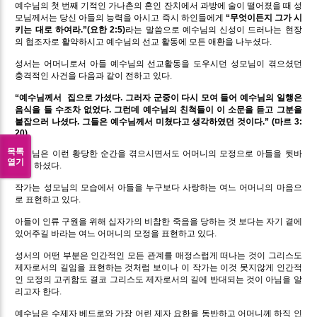
예수님의 첫 번째 기적인 가나촌의 혼인 잔치에서 과방에 술이 떨어졌을 때 성
모님께서는 당신 아들의 능력을 아시고 즉시 하인들에게
“무엇이든지 그가 시
키는 대로 하여라.”(요한 2:5
)
라는 말씀으로 예수님의 신성이 드러나는 현장
의 협조자로 활약하시고 예수님의 선교 활동에 모든 애환을 나누셨다.
성서는 어머니로서 아들 예수님의 선교활동을 도우시던 성모님이 겪으셨던
충격적인 사건을 다음과 같이 전하고 있다.
“예수님께서 집으로 가셨다. 그러자 군중이 다시 모여 들어 예수님의 일행은
음식을 들 수조차 없었다. 그런데 예수님의 친척들이 이 소문을 듣고 그분을
붙잡으러 나셨다. 그들은 예수님께서 미쳤다고 생각하였던 것이다.” (마르 3:
20)
목록
성모님은 이런 황당한 순간을 겪으시면서도 어머니의 모정으로 아들을 뒷바
열기
라지 하셨다.
작가는 성모님의 모습에서 아들을 누구보다 사랑하는 여느 어머니의 마음으
로 표현하고 있다.
아들이 인류 구원을 위해 십자가의 비참한 죽음을 당하는 것 보다는 자기 곁에
있어주길 바라는 여느 어머니의 모정을 표현하고 있다.
성서의 어떤 부분은 인간적인 모든 관계를 매정스럽게 떠나는 것이 그리스도
제자로서의 길임을 표현하는 것처럼 보이나 이 작가는 이것 못지않게 인간적
인 모정의 고귀함도 결코 그리스도 제자로서의 길에 반대되는 것이 아님을 알
리고자 한다.
예수님은 수제자 베드로와 가장 어린 제자 요한을 동반하고 어머니께 하직 인