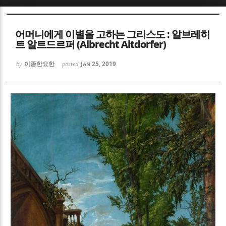
Sketchbook5, 스케치북5
Sketchbook5, 스케치북5
어머니에게 이별을 고하는 그리스도 : 알브레히
트 알트드르퍼 (Albrecht Altdorfer)
이종한요한
Jan 25, 2019
by
posted
Sketchbook5, 스케치북5
Sketchbook5, 스케치북5