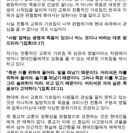
평등하지만 죽음으로 인생은 끝나는 게 아니라 죽음은 새로운 인
생의 시작임을 알리며 다만 교회의 전통적인 가르침인 천국과 지
옥과 같은 편협함에 묶여서는 않된다는 것을 알리고 있다.
사실 전통적 교회의 가르침이 너무 편협하기에 현대 세계에서 관
심을 끌 수 없다는 것도 사실이다.
“사람 앞에는 생명과 죽음이 있으니 어느 것이나 바라는 대로 받
으리라.”(집회15:17)
.
작가는 전통적인 교회의 가르침 즉 심판과 영벌이라는 차원에서
벗어나 현대인들에게도 감동을 줄 수 있는 새로운 가르침을 제시
하고 있다.
“죽은 이를 위하여 울어라. 빛을 떠났기 때문이다. 어리석은 자를
위하여 울어라. 슬기를 떠났기 때문이다. 그러나 죽은 이를 두고는
그리 슬퍼하지 마라. 쉬고 있기 때문이다. 어리석은 자의 삶은 죽
음보다 고약하다.”(집회 22:11)
현대에 와서 교회의 가르침이 사람들의 관심을 끌지 못하고 있는
것은 지나치게 일방적으로 죽음을 크리스챤 전통의 구원과 영벌
에 접목시키는데 대한 식상한 분위기와도 연관되고 있다.
즉 종교적 교훈의 정확성을 편협함으로 표현하는 것은 현대인들
에게 큰 매력이 없다. 종교가 이제 신 중심의 사고방식과 규율을
뛰어 넘어 인간적인 현실에 접근했을 때 현대인들에게 매력적인
구원의 도구로서의 역할을 할 수 있는 법이다.