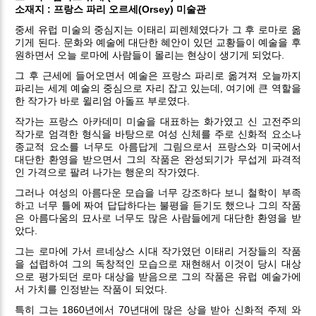
소재지 : 프랑스 파리 오르세(Orsey) 미술관
중세 유럽 미술의 중심지는 이태리 피렌체였다가 그 후 로마로 옮
기게 된다. 문화와 예술에 대단한 혜안이 있던 교황들이 예술을 후
원하면서 오늘 로마에 사람들이 몰리는 현상이 생기게 되었다.
그 후 근세에 들어오면서 예술은 프랑스 파리로 옮겨져 오늘까지
파리는 세계 예술의 중심으로 자리 잡고 있는데, 여기에 큰 역할을
한 작가가 바로 윌리엄 아돌프 부로였다.
작가는 프랑스 아카데미 미술을 대표하는 화가였고 신 고전주의
작가로 엄격한 형식을 바탕으로 여성 신체를 주로 신화적 요소나
종교적 요소를 너무도 아름답게 그림으로서 프랑스와 미국에서
대단한 환영을 받으면서 그의 작품은 완성되기가 무섭게 파격적
인 가격으로 팔려 나가는 행운의 작가였다.
그러나 여성의 아름다운 모습을 너무 강조하다 보니 철학이 부족
하고 너무 틀에 짜여 답답하다는 불평을 듣기도 했으나 그의 작품
은 아름다움의 묘사로 너무도 많은 사람들에게 대단한 환영을 받
았다.
그는 로마에 가서 르네상스 시대 작가였던 이태리 거장들의 작품
을 섭렵하여 그의 독창적인 모습으로 재현해서 이것이 당시 대상
으로 평가되던 로마 대상을 받음으로 그의 작품은 유럽 예술가에
서 가치를 인정받는 작품이 되었다.
특히 그는 1860년에서 70년대에 많은 상을 받아 신화적 주제 와