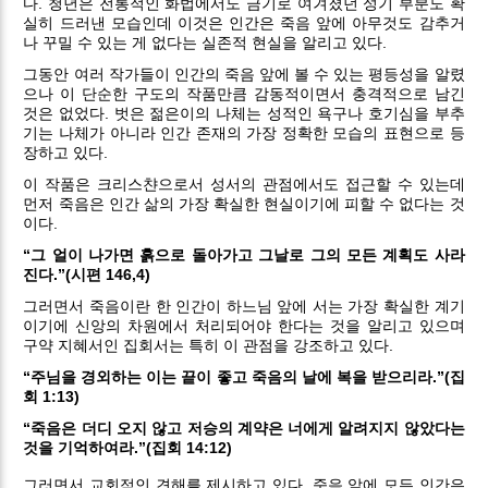
다. 청년은 전통적인 화법에서도 금기로 여겨졌던 성기 부분도 확
실히 드러낸 모습인데 이것은 인간은 죽음 앞에 아무것도 감추거
나 꾸밀 수 있는 게 없다는 실존적 현실을 알리고 있다.
그동안 여러 작가들이 인간의 죽음 앞에 볼 수 있는 평등성을 알렸
으나 이 단순한 구도의 작품만큼 감동적이면서 충격적으로 남긴
것은 없었다. 벗은 젊은이의 나체는 성적인 욕구나 호기심을 부추
기는 나체가 아니라 인간 존재의 가장 정확한 모습의 표현으로 등
장하고 있다.
이 작품은 크리스챤으로서 성서의 관점에서도 접근할 수 있는데
먼저 죽음은 인간 삶의 가장 확실한 현실이기에 피할 수 없다는 것
이다.
“그 얼이 나가면 흙으로 돌아가고 그날로 그의 모든 계획도 사라
진다.”(시편 146,4)
그러면서 죽음이란 한 인간이 하느님 앞에 서는 가장 확실한 계기
이기에 신앙의 차원에서 처리되어야 한다는 것을 알리고 있으며
구약 지혜서인 집회서는 특히 이 관점을 강조하고 있다.
“주님을 경외하는 이는 끝이 좋고 죽음의 날에 복을 받으리라.”(집
회 1:13)
“죽음은 더디 오지 않고 저승의 계약은 너에게 알려지지 않았다는
것을 기억하여라.”(집회 14:12)
그러면서 교회적인 견해를 제시하고 있다. 죽음 앞에 모든 인간은