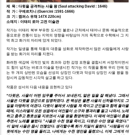
제
목 : 다윗을 공격하는 사울 왕 (Saul attacking David : 1646)
작
가 : 구에르치니 (Guercini :1591-1666)
크
기 : 캠퍼스 유채 147X 220cm)
소재지 : 이태리 로마 고전 미술관
작가는 이태리 북부 부유한 도시인 볼료냐 근처에서 태어나 문화 예술적으로
풍요로운 전통이 있는 지역의 영향을 바탕삼아 거의 독학으로 수학해서 그 지
역 최고 화가의 자리에 앉게 되었다.
작가는 일생을 통해 작품의 대종을 성화로 제작하면서 많은 사람들에게 사랑
을 받는 화가의 자리를 지켰다.
화려한 색감에 극적인 빛의 효과와 강한 감정 표현을 결합시켜 서정적이면서
도 힘이 넘치는 바로크 미술을 탄생시킨 작가는 이 작품을 통해 우리 안에 있
는 두 개의 상반된 모습을 선성의 상징인 다윗과 악성의 상징인 사울 왕을 등
장시켜 감동적인 시각적 설교를 하고 있다.
작품은 성서의 다음 내용을 표현하고 있다
“다윗은, 사울이 어떤 임무를 주어서 보내든지, 맡은 일을 잘 해냈다. 그래서
사울은 다윗을 장군으로 임명하였다. 온 백성은 물론 사울의 신하들까지도 그
일을 마땅하게 여겼다. 다윗이 블레셋 사람을 쳐 죽이고 군인들과 함께 돌아올
때에, 이스라엘의 모든 성읍에서 여인들이 소구와 꽹과리를 들고 나와서, 노래
하고 춤추고 환호성을 지르면서 사울 왕을 환영하였다. 이 때에 여인들이 춤을
추면서 노래를 불렀다. "사울은 수천 명을 죽이고, 다윗은 수만 명을 죽였다."
이 말에 사울은 몹시 언짢았다. 생각할수록 화가 치밀어 올랐다. "사람들이 다
윗에게는 수만 명을 돌리고, 나에게는 수천 명만을 돌렸으니, 이제 그에게 더