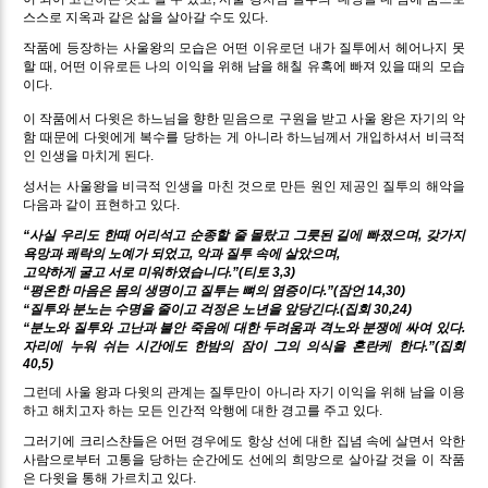
스스로 지옥과 같은 삶을 살아갈 수도 있다.
작품에 등장하는 사울왕의 모습은 어떤 이유로던 내가 질투에서 헤어나지 못
할 때, 어떤 이유로든 나의 이익을 위해 남을 해칠 유혹에 빠져 있을 때의 모습
이다.
이 작품에서 다윗은 하느님을 향한 믿음으로 구원을 받고 사울 왕은 자기의 악
함 때문에 다윗에게 복수를 당하는 게 아니라 하느님께서 개입하셔서 비극적
인 인생을 마치게 된다.
성서는 사울왕을 비극적 인생을 마친 것으로 만든 원인 제공인 질투의 해악을
다음과 같이 표현하고 있다.
“사실 우리도 한때 어리석고 순종할 줄 몰랐고 그릇된 길에 빠졌으며, 갖가지
욕망과 쾌락의 노예가 되었고, 악과 질투 속에 살았으며,
고약하게 굴고 서로 미워하였습니다.”(티토 3,3)
“평온한 마음은 몸의 생명이고 질투는 뼈의 염증이다.”(잠언 14,30)
“질투와 분노는 수명을 줄이고 걱정은 노년을 앞당긴다.(집회 30,24)
“분노와 질투와 고난과 불안 죽음에 대한 두려움과 격노와 분쟁에 싸여 있다.
자리에 누워 쉬는 시간에도 한밤의 잠이 그의 의식을 혼란케 한다.”(집회
40,5)
그런데 사울 왕과 다윗의 관계는 질투만이 아니라 자기 이익을 위해 남을 이용
하고 해치고자 하는 모든 인간적 악행에 대한 경고를 주고 있다.
그러기에 크리스챤들은 어떤 경우에도 항상 선에 대한 집념 속에 살면서 악한
사람으로부터 고통을 당하는 순간에도 선에의 희망으로 살아갈 것을 이 작품
은 다윗을 통해 가르치고 있다.