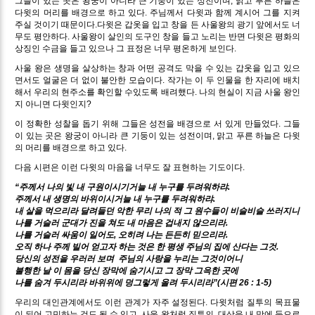
그들이 있는 곳은 왕궁이 아니라 큰 기둥이 있는 성전이며, 맑고 푸른 하늘은
다윗의 머리를 배경으로 하고 있다. 주님께서 다윗과 함께 계시어 그를 지켜
주실 것이기 때문이다.다윗은 갑옷을 입고 창을 든 사울왕의 광기 앞에서도 너
무도 평안하다. 사울왕이 살인의 도구인 창을 들고 노리는 반면 다윗은 평화의
상징인 수금을 들고 있으나 그 표정은 너무 평온하게 보인다.
사울 왕은 생명을 살상하는 창과 어떤 공격도 막을 수 있는 갑옷을 입고 있으
면서도 얼굴은 더 없이 불안한 모습이다. 작가는 이 두 인물을 한 자리에 배치
해서 우리의 현주소를 확인할 수있도록 배려했다. 나의 현실이 지금 사울 왕인
지 아니면 다윗인지?
이 정확한 성찰을 돕기 위해 그들은 성전을 배경으로 서 있게 만들었다. 그들
이 있는 곳은 왕궁이 아니라 큰 기둥이 있는 성전이며, 맑고 푸른 하늘은 다윗
의 머리를 배경으로 하고 있다.
다음 시편은 이런 다윗의 마음을 너무도 잘 표현하는 기도이다.
“주께서 나의 빛 내 구원이시기거늘 내 누구를 두려워하랴.
주께서 내 생명의 바위이시거늘 내 누구를 두려워하랴.
내 살을 먹으리라 달려들던 악한 무리 나의 적 그 원수들이 비슬비슬 쓰러지니
나를 거슬러 군대가 진을 쳐도 내 마음은 겁내지 않으리라.
나를 거슬러 싸움이 일어도, 오히려 나는 든든히 믿으리라.
오직 하나 주께 빌어 얻고자 하는 것은 한 평생 주님의 집에 산다는 그것.
당신의 성전을 우러러 보며
주님의 사랑을 누리는 그것이어니
불행한 날 이 몸을 당신 장막에 숨기시고 그 장막 그윽한 곳에
나를 숨겨 두시리라 바위위에 덩그렇게 올려 두시리라”(시편 26 : 1-5)
우리의 대인관계에서도 이런 관계가 자주 설정된다. 다윗처럼 질투의 목표물
이 되어 고민하는 것도 될 수 있고, 사울 왕처럼 질투의
대상을 내 맘에 둠으로