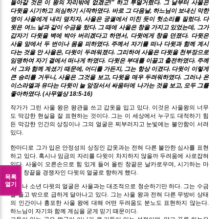
돌아갈 것은 이 왕의 자리밖에 없겠군!" 하고 투덜거렸다. 그 날부터 사울은
다윗을 시기하고 의심하기 시작하였다.
바로 그 다음날, 하느님이 보내신 악한
영이 사울에게 내리 덮치자, 사울은 궁궐에서 미친 듯이 헛소리를 질렀다. 다
윗은 여느 날과 같이 수금을 탔다. 그 때에 사울은 창을 가지고 있었는데, 그가
갑자기 다윗을 벽에 박아 버리겠다고 하면서, 다윗에게 창을 던졌다. 다윗은
사울 앞에서 두 번이나 몸을 피하였다. 주께서 자기를 떠나 다윗과 함께 계시
다는 것을 안 사울은, 다윗이 두려워졌다. 그리하여 사울은 다윗을 천부장으로
임명하여 자기 곁에서 떠나게 하였다. 다윗은 부대를 이끌고 출전하였다. 주께
서 그와 함께 계셨기 때문에, 어디를 가든지, 그는 항상 이겼다. 다윗이 이렇게
큰 승리를 거두니, 사울은 그것을 보고, 다윗을 매우 두려워하였다. 그러나 온
이스라엘과 유다는 다윗이 늘 앞장서서 싸움터에 나가는 것을 보고, 모두 그를
좋아하였다. (사무엘상 18:5-16)
작가가 그린 사울 왕은 왕관을 쓰고 갑옷을 입고 있다. 이것은 사울왕의 너무
도 막강한 현실을 잘 표현하는 것이다. 그는 이 세상에서 누구도 대적하기 힘
든 막강한 인간의 상징이나 그의 얼굴은 찌부러지고 눈빛에는 불안함이 서려
있다.
한마디로 그가 입은 안정성의 상징인 갑옷과는 전혀 다른 불안한 심사를 표현
하고 있다. 혹시나 임금의 자리를 다윗이 차지하지 않을까 두려움에 사로잡혀
있다. 사울이 오른손으로 힘 있게 들어 올린 창끝은 날카로우며, 시기하는 마
음은 창끝을 경쟁자인 다윗의 얼굴로 향하게 했다.
목록
열기
그러나 소년 다윗의 얼굴은 사울과는 대조적으로 청순하기만 하다. 그는 수금
을 들고 밖으로 급하게 달아나고 있다. 그는 사울 왕과 전혀 다른 무방비 상태
의 인간이나 흉포한 사울 왕에 대해 어떤 두려움도 분노도 표현하지 않는다.
하느님이 자기와 함께 계심을 굳게 믿기 때문이다.