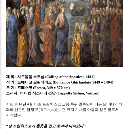
제 목
사도들을 부르심
:
(Calling of the Apostles : 1481)
작 가
도메니코 길란다이오
–
:
(Domenico Ghirlandaio 1449
1494)
크 기
프레스코
:
(Fresco, 349 x 570 cm)
소재지
바티칸 식스티나 경당
:
(Cappella Sistina, Vatican)
지난
년
월
일 프란치스코 교종 즉위 일주년이 되는 날 이태리의
2014
4
13
좌파 신문인 일 템포
는
면 표지 기사를 다음과 같은 글로서
( Il Tempo)
1
시작했다
.
성 프란치스코가 흰옷을 입고 로마에 나타났다
“
.”