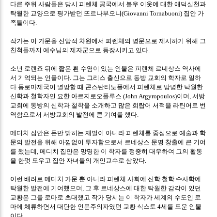
다른 주위 사람들은 당시 피렌체 공국에서 불우 이웃에 대한 애덕실천과
탁월한 교양으로 평가받던 또르나부오니
집안 가
(Giovanni Tornabuoni)
족들이다
.
작가는 이 가문을 신앙적 차원에서 피렌체의 명문으로 제시하기 위해 그
친척들까지 예수님의 제자군으로 등장시키고 있다
.
소년 로렌죠 뒤에 짧은 흰 수염이 있는 인물은 피렌체 르네상스 역사에
서 기억되는 인물이다
그는 그리스 출신으로 동방 교회의 학자로 일하
.
다 동로마제국이 멸망할 때 콘스탄티노플에서 피렌체로 망명한 탁월한
신학과 철학자인 요한 아르지로오폴루스
이며
서방
(John Argyropoulos)
,
교회에 동방의 신학과 철학을 소개하고 많은 희랍어 서적을 라틴어로 번
역함으로서 서방교회의 발전에 큰 기여를 했다
.
메디치 집안은 돈만 밝히는 재벌이 아니라 피렌체를 중심으로 예술과 학
문의 발전을 위해 아낌없이 투자함으로서 르네상스 문명 창출에 큰 기여
를 했는데
메디치 집안은 망명한 이 학자를 정중히 대우하여 그의 활동
,
을 한껏 도우고 집안 자녀들의 개인교수로 삼았다
.
이런 배려로 메디치 가문 뿐 아니라 피렌체 사회에 신학 철학 수사학에
탁월한 발전에 기여했으며
그 후 르네상스에 대한 탁월한 감각이 있던
,
교황은 그를 로마로 초대했고 작가 당시는 이 학자가 세계의 수도인 로
마에 체류하면서 대단한 인문주의자였던 교황 식스토
세를 도운 인물
4
이다
.