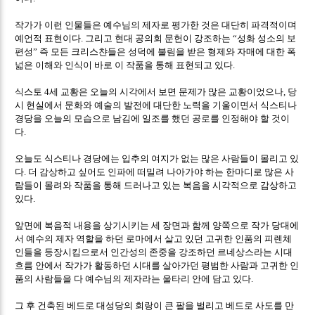
작가가 이런 인물들은 예수님의 제자로 평가한 것은 대단히 파격적이며
예언적 표현이다
그리고 현대 공의회 문헌이 강조하는
성화 성소의 보
.
“
편성
즉 모든 크리스챤들은 성덕에 불림을 받은 형제와 자매에 대한 폭
”
넓은 이해와 인식이 바로 이 작품을 통해 표현되고 있다
.
식스토
세 교황은 오늘의 시각에서 보면 문제가 많은 교황이었으나
당
4
,
시 현실에서 문화와 예술의 발전에 대단한 노력을 기울이면서 식스티나
경당을 오늘의 모습으로 남김에 일조를 했던 공로를 인정해야 할 것이
다
.
오늘도 식스티나 경당에는 입추의 여지가 없는 많은 사람들이 몰리고 있
다
더 감상하고 싶어도 인파에 떠밀려 나아가야 하는 한마디로 많은 사
.
람들이 몰려와 작품을 통해 드러나고 있는 복음을 시각적으로 감상하고
있다
.
앞면에 복음적 내용을 상기시키는 세 장면과 함께 양쪽으로 작가 당대에
서 예수의 제자 역할을 하던 로마에서 살고 있던 고귀한 인품의 피렌체
인들을 등장시킴으로서 인간성의 존중을 강조하던 르네상스라는 시대
흐름 안에서 작가가 활동하던 시대를 살아가던 평범한 사람과 고귀한 인
품의 사람들을 다 예수님의 제자라는 울타리 안에 담고 있다
.
그 후 건축된 베드로 대성당의 회랑이 큰 팔을 벌리고 베드로 사도를 만