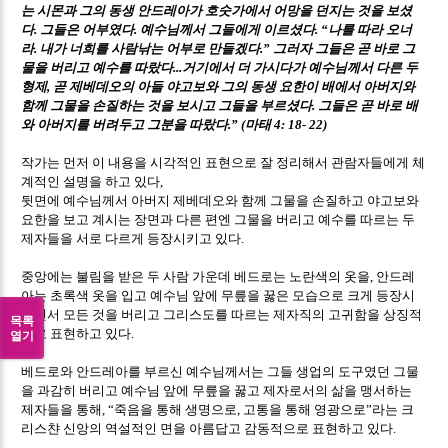
는 시몬과 그의 동생 안드레아가 호숫가에서 어망을 던지는 것을 보셨
다
그들은 어부였다
예수님께서 그들에게 이르셨다
나를 따라 오너
.
.
. “
라
내가 너희를 사람낚는 어부로 만들겠다
그러자 그들은 곧 바로 그
.
.”
물을 버리고 예수를 따랐다
거기에서 더 가시다가 예수님께서 다른 두
...
형제
곧 제베데오의 아들 야고보와 그의 동생 요한이 배에서 아버지와
,
함께 그물을 손질하는 것을 보시고 그들을 부르셨다
그들은 곧 바로 배
.
와 아버지를 버려두고 그분을 따랐다
마태
.” (
4: 18- 22)
작가는 먼저 이 내용을 시각적인 표현으로 잘 정리해서 관람자들에게 체
계적인 설명을 하고 있다
,
뒷면에 예수님께서 아버지 제베데오와 함께 그물을 손질하고 야고보와
요한을 보고 계시는 장면과 다른 편엔 그물을 버리고 예수를 따르는 두
제자들을 서로 다르게 등장시키고 있다
.
중앙에는 불림을 받은 두 사람 가운데 베드로는 노란색의 옷을
안드레
,
아는 초록색 옷을 입고 예수님 앞에 무릎을 꿇은 모습으로 크게 등장시
키면서 모든 것을 버리고 그리스도를 따르는 제자직의 고귀함을 상징적
목록
으로 표현하고 있다
.
열기
베드로와 안드레아를 부르신 예수님께서는 그들 생업의 도구였던 그물
을 과감히 버리고 예수님 앞에 무릎을 꿇고 제자로서의 삶을 맹서하는
제자들을 통해
죽음을 통해 생명으로
고통을 통해 영광으로
라는 크
, “
,
”
리스챤 신앙의 역설적인 면을 아름답고 감동적으로 표현하고 있다
.