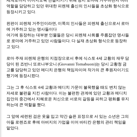
역할을 담당하고 있던 위대한 피렌체 출신의 인사들을 초상화 형식으로
등장시키고 있다
.
왼편이 피렌체 거주인이라면
이쪽의 인사들은 피렌체 출신으로서 로마
,
에 거주하고 있는 명사들이다
여기에 등장하는 대부분 인물들은 당시 피렌체 사회를 주름잡던 명사들
로 로마에 거주하고 있던 사람들이다
다 실재 초상화 형식으로 등장하
.
고 있다
.
로마 주재 피렌체 은행의 지점장으로서 후에 식스토
세 교황의 재무 담
4
당이 된 죠반니 또르나부오니
는 당시 교황청 금
(Giovanni Tornabuoni)
고를 담당하고 있던 메디치 은행의 책임자이며 작가의 큰 후원자이기도
했기에 등장시켰다
.
그는 그 후 식스토
세 교황과 메디치 가문이 불목했을 때도 변치 않는
4
자세로 불편을 지킨 사람이다
이는 불편한 관계에 있던 교황과 메디치
.
집안의 중간에서 지혜로운 처신으로 서로의 갈등을 피하고 평화를 유지
하는데 큰 역할을 했다
.
그 앞에 세련된 검은 옷을 입고 약간 슬픈 표정으로 서 있는 소년은 그의
아들 로렌죠로 후에 아버지의 가업을 이어 바티칸 은행의 관리 책임을
맡았다
.