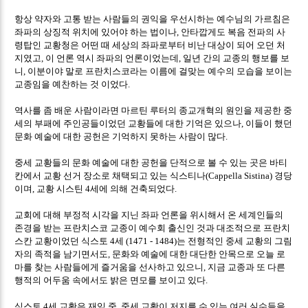
항상 약자와 고통 받는 사람들의 권익을 우선시하는 예수님의 가르침은
좌파의 상징적 위치에 있어야 하는 법이나
안타깝게도 복음 전파의 사
,
령탑인 교황청은 어떤 때 세상의 좌파로부터 비난 대상이 되어 오던 처
지였고
이 언론 역시 좌파의 언론이었는데
일년 간의 교종의 행보를 보
,
,
니
이분이야 말로 프란치스코라는 이름에 걸맞는 예수의 모습을 보이는
,
교종임을 예찬하는 것 이었다
.
역사를 좀 배운 사람이라면 마르틴 루터의 종교개혁의 원인을 제공한 중
세의 부패에 주인공들이었던 교황들에 대한 기억은 있으나
이들이 했던
,
문화 예술에 대한 공헌은 기억하지 못하는 사람이 많다
.
중세 교황들의 문화 예술에 대한 공헌을 단적으로 볼 수 있는 곳은 바티
칸에서 교황 선거 장소로 채택되고 있는 식스티나
경당
(Cappella Sistina)
이며
교황 시스틴
세에 의해 건축되었다
,
4
.
교회에 대해 부정적 시각을 지닌 좌파 언론을 위시해서 온 세계인들의
존경을 받는 프란치스코 교종이 예수회 출신인 것과 대조적으로 프란치
스칸 교황이었던 식스토
세
는 전형적인 중세 교황의 그림
4
(1471 - 1484)
자의 족적을 남기면서도
문화와 예술에 대한 대단한 안목으로 오늘 로
,
마를 찾는 사람들에게 즐거움을 선사하고 있으니
지금 교종과 또 다른
,
행적의 어두움 속에서도 밝은 면모를 보이고 있다
.
식스토
세 교황은 재임 중
중세 교황이 저지를 수 있는 여러 실수들을
4
,