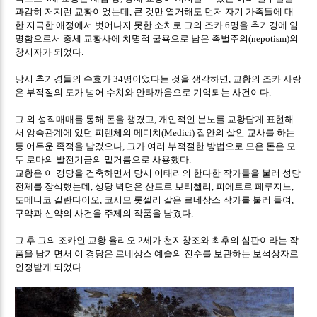
과감히 저지런 교황이었는데
큰 것만 열거해도 먼저 자기 가족들에 대
,
한 지극한 애정에서 벗어나지 못한 소치로 그의 조카
명을 추기경에 임
6
명함으로서 중세 교황사에 치명적 굴욕으로 남은 족벌주의
의
(nepotism)
창시자가 되었다
.
당시 추기경들의 수효가
명이었다는 것을 생각하면
교황의 조카 사랑
34
,
은 부적절의 도가 넘어 수치와 안타까움으로 기억되는 사건이다
.
그 외 성직매매를 통해 돈을 챙겼고
개인적인 분노를 교황답게 표현해
,
서 앙숙관계에 있던 피렌체의 메디치
집안의 살인 교사를 하는
(Medici)
등 어두운 족적을 남겼으나
그가 여러 부적절한 방법으로 모은 돈은 모
,
두 로마의 발전기금의 밑거름으로 사용했다
.
교황은 이 경당을 건축하면서 당시 이태리의 한다한 작가들을 불러 성당
전체를 장식했는데
성당 벽면은 산드로 보티첼리
피에트로 페루지노
,
,
,
도메니코 길란다이오
코시모 롯셀리 같은 르네상스 작가를 불러 들여
,
,
구약과 신약의 사건을 주제의 작품을 남겼다
.
그 후 그의 조카인 교황 율리오
세가 천지창조와 최후의 심판이라는 작
2
품을 남기면서 이 경당은 르네상스 예술의 진수를 보관하는 보석상자로
인정받게 되었다
.