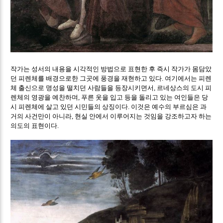
작가는 성서의 내용을 시각적인 방법으로 표현한 후 즉시 작가가 몸담았
던 피렌체를 배경으로한 그곳에 풍경을 재현하고 있다
여기에서는 피렌
.
체 출신으로 명성을 떨치던 사람들을 등장시키면서
르네상스의 도시 피
,
렌체의 영광을 예찬하며
푸른 옷을 입고 등을 돌리고 있는 여인들은 당
,
시 피렌체에 살고 있던 시민들의 상징이다
이것은 예수의 부르심은 과
.
거의 사건만이 아니라
현실 안에서 이루어지는 것임을 강조하고자 하는
,
의도의 표현이다
.