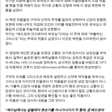
작가는 피렌체 출신의 르네상스 화가로서 한때 미켈란젤로의 스승 역할
을 했을 만큼 역량이 있는 작가로 교황의 요청에 의해 이 경당 벽면에 작
품을 남겼다
.
이 벽면 작품들은 구약과 신약의 주제를 절묘히 선택하여 신앙의 편협한
표현에 의해 너무도 억압된 인간의 가치를 재발견하게 만든 르네상스 작
품답게 신앙을 하늘처럼 넓게 표현했다
.
작가는
베드로와 안드레아의 부르심
이라는 이 주제 외에
부활하신
“
”
“
그리스도
라는 주제의 작품도 남겼으나 이것은 벽면을 수리하면서 없어
”
졌다
.
이 경당에 대단한 관심을 보였던 교황은 크기에 있어서도 상징성을 부여
해서
일찍이 솔로몬 왕이 예루살렘에 지었다는 성전과 똑같은 규모
길
,
(
이
너비
로 정하면서
성서적인 정통성을 바탕으로
40.24m,
13.41m)
,
1475
년 피렌체의 건축가 조반니
를 통하여 완성하였다
(Giovanni de'Dolci)
.
구약의 모세를 그리스도의 예표로 설정하고 신약에 제자들을 부르시는
그리스도로 이어지게 만들면서 이 작품들은 단순한 성당 장식용이 아니
라
가톨릭 신앙의 내용을 극명히 표현하고자 했던 르네상스 교황의 신
,
앙관이 담긴 것이기에
현대의 사고방식으로 이해가 힘든 교황으로서의
,
기행 속에서도
그의 신앙관을 확인할 수 있는 좋은 작품이다
,
.
이 작품은 다음 성서의 내용을 그린 것이다
.
예수님께서는 갈릴래아 호숫가를 지나가시다가 두 형제
곧 베드로라
“
,