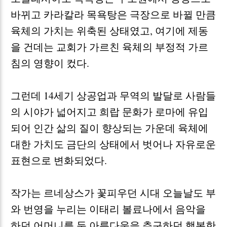
바뀌고 카라칼라 목욕탕은 극장으로 바뀔 만큼
육체의 가치는 위축된 상태였고
,
여기에 제동
을 건데는 교회가 가르친 육체의 부정적 가르
침의 영향이 컸다
.
그런데
14
세기 상공업과 무역의 발달로 사람들
의 시야가 넓어지고 희랍 문화가 로마에 유입
되어 인간 삶의 질이 향상되는 가운데 육체에
대한 가치도 금단의 상태에서 벗어나 자유로운
표현으로 변화되었다
.
작가는 르네상스가 꽃피우던 시대 오늘날도 부
와 번영을 누리는 이태리 볼료나에서 음악을
하던 어머니를 둔 아름다움을 추구하던 행복한