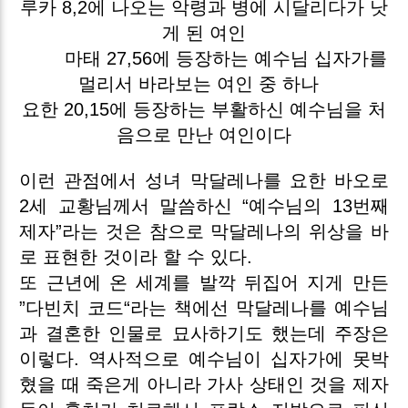
루카 8,2에 나오는 악령과 병에 시달리다가 낫
게 된 여인
마태 27,56에 등장하는 예수님 십자가를
멀리서 바라보는 여인 중 하나
요한 20,15에 등장하는 부활하신 예수님을 처
음으로 만난 여인이다
이런 관점에서 성녀 막달레나를 요한 바오로
2세 교황님께서 말씀하신 “예수님의 13번째
제자”라는 것은 참으로 막달레나의 위상을 바
로 표현한 것이라 할 수 있다.
또 근년에 온 세계를 발깍 뒤집어 지게 만든
”다빈치 코드“라는 책에선 막달레나를 예수님
과 결혼한 인물로 묘사하기도 했는데 주장은
이렇다. 역사적으로 예수님이 십자가에 못박
혔을 때 죽은게 아니라 가사 상태인 것을 제자