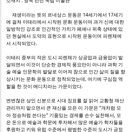
:
소재지
영국 런던 국립 미술관
14
17
재생이라는 뜻의 르네상스 운동은
세기에서
세기
에 걸쳐 이태리에서 시작된 문화 운동이며 과거 신에 대한
일방적인 강조로 인간적인 가치가 폐쇄나 위축 상태에 있
던 현실에서 도약의 표현으로 시작된 운동이며 피렌체에
.
서 시작되었다
이태리 중부의 작은 도시 피렌체가 상공업과 금융업이 발
달되면서 이것이 단순한 경제적 풍요만이 아니라 과학 기
술 예술 인문학의 발달로 이어져 참으로 인간 삶의 질을 향
,
상시키는 문화 운동으로 정착되었는데
여기에 구심점 역
.
할을 한 것이 메디치라는 가문이었다
변변찮은 상인 신분으로 시대 징표를 잘 읽어 교황청 재산
“
관리까지 맡으면서 큰 재산을 모은 이 가문은
개처럼 모
”
,
아 정승처럼 쓴다는
기품있는 경제를 손수 실천해서
모
은 돈으로 예술과 학문에 투자해서 많은 예술가 학자들을
후원하고 키워 유럽 수준에서 평범한 수준의 도시가 긍정