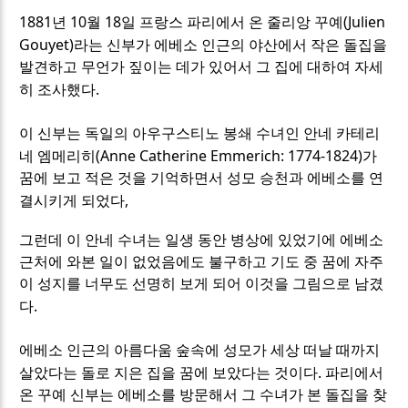
1881
10
18
(Julien
년
월
일 프랑스 파리에서 온 줄리앙 꾸예
Gouyet)
라는 신부가 에베소 인근의 야산에서 작은 돌집을
발견하고 무언가 짚이는 데가 있어서 그 집에 대하여 자세
.
히 조사했다
이 신부는 독일의 아우구스티노 봉쇄 수녀인 안네 카테리
(Anne Catherine Emmerich: 1774-1824)
네 엠메리히
가
꿈에 보고 적은 것을 기억하면서 성모 승천과 에베소를 연
,
결시키게 되었다
그런데 이 안네 수녀는 일생 동안 병상에 있었기에 에베소
근처에 와본 일이 없었음에도 불구하고 기도 중 꿈에 자주
이 성지를 너무도 선명히 보게 되어 이것을 그림으로 남겼
.
다
에베소 인근의 아름다움 숲속에 성모가 세상 떠날 때까지
.
살았다는 돌로 지은 집을 꿈에 보았다는 것이다
파리에서
온 꾸예 신부는 에베소를 방문해서 그 수녀가 본 돌집을 찾