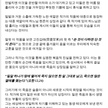
먼발치엔 이것을 운반할 마차와 소가 대기하고 있고 이들은 한 여름 땀
흘리며 수고한 것을 거두었단 뿌듯한 기쁨에 잠시 휴식을 취하고 있다
.
밀밭과 거둔 소출에 가득한 노란 색깔은 작가의 작품에 대종으로 등장하
는 대종 색깔이며 하느님 현존의 상징과 같다
즉 작가에 있어 하느님은
.
땀 흘리는 사람들과 함께 계시며 이들의 삶을 통해 자신의 모습을 드러
내신다는 것이다
.
얼핏 이 작품을 보면 고진감래
苦盡甘來
의 뜻 즉
쓴 것이 다하면 단 것
(
)
“
이 온다
는 뜻으로 고생 끝에 즐거움이 옴을 이르는 우리에게 익숙한
.”
교훈을 담은 것으로 여겨질 수 있다
.
그러나 작가는 이것을 통해 심원한 복음적 진실을 전하고 있다
이는 풍
.
만한 기쁨의 순간에 죽음을 암시하고 있으며
즉 성서에서 수확의 결실
,
은 풍요의 상징이 아니라 바로 죽음의 상징임을 말하고 있다
.
밀알 하나가 땅에 떨어져 죽지 않으면 한 알 그대로 남고
죽으면 많은
“
,
열매를 맺는다
요한
.”(
12,24)
그러기에 이 죽음은 슬픔이 아니라 새로운 시작의 희망을 제시하는 것이
다
작가에 있어 밀은 바로 작가 자신의 상징이다
밀은 죽음과 동시 생명
.
.
또는 부활의 상징이 된다
.
그는 세상에서 유일하게 자기를 이해하고 있는 동생 테오에게 보낸 편지
에 다음과 같은 내용을 전하고 있다