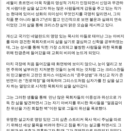
세월이 흐르면서 더욱 작품의 영성적 가치가 인정되면서 신앙과 무관하
게 사람다운 삶을 살고자 하는 많은 사람들에게 감동을 주고 있는 작가
는 현대에 있어서 성화의 의미성이 무엇인지를 극명히 알리면서
그의
,
작품 뿐 아니라 불과
년의 짧고 인간적으로 보면 불운과 실패의 연속
27
이었던 그의 삶을 통해 크리스챤 삶의 맑은 모습을 제시하고 있다
.
개신교 국가인 네덜란드의 명망 있는 목사의 아들로 태어난 그는 아버지
를 따라 경건한 목회자로서의 삶을 살기로 결심하고 신학을 공부하였는
데
그는 성서를 통해 익힌 가장 소외되고 불쌍한 사람들을 위한 목회를
,
위해 탄광촌에 들어갔을 때 교회의 비리에 눈뜨게 되었다
.
마치 극장에 처음 들어갔을 때 화면밖에 보이지 않으나
눈이 열리고 보
,
면 주위에 널부러진 지저분한 것들이 눈에 띄는 것처럼 그는 크리스챤들
의 만고불변의 고전인 토마스 아캄피스의
준주성범
과 개신교 작가 존
“
”
번연이 쓴
천로역정
을 애독하며 그리스도처럼 십자가를 진 삶을 살고
“
”
자 하는 열망으로 시작한 목회자의 삶을 살아갔다
.
그는 그러한 생활을 통해 만난 많은 목회자들의 이중성과 위선으로 가
득 찬 삶을 발견하면서 그는 자기 아버지를 위시한 목사들을
얼음같이
“
찬 위선을 가진 회칠한 벽
이란 말로 그들의 위선을 폭로했다
”
.
유명한 설교자로 명망 있던 그의 삼촌 스트리커 목사 역시 주님을 따르
기 위해선 세상 물욕을 버려야 한다고 침을 튀기는 설교를 하면서도 그
의 딸과 반 코흐가 결혼하고자 할 때 그가 경제적으로 안정되지 않았다