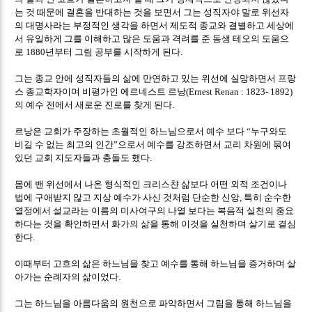
는 것 때문에 결혼을 반대하는 것을 보면서 그는 성직자야 말로 위선자
의 대명사라는 부정적인 생각을 하면서 제도적 종교와 결별하고 세상에
서 유일하게 그를 이해하고 많은 도움과 격려를 준 동생 테오의 도움으
로
년부터 그림 공부를 시작하게 된다
1880
.
그는 종교 안에 성직자들의 삶에 만연하고 있는 위선에 실망하면서 프랑
스 종교학자이며 비평가인 에르네스트 르낭
(Ernest Renan : 1823- 1892)
의 예수 전에서 새로운 진로를 찾게 된다
.
르낭은 교회가 주장하는 초월적인 하느님으로서 예수 보다
누구와도
“
비길 수 없는 최고의 인간
으로서 예수를 강조하면서 교리 차원에 묶여
”
있던 교회 지도자들과 충돌도 했다
.
몸에 밴 위선에서 나온 형식적인 크리스챤 삶보다 어떤 외적 조건이나
법에 구애받지 않고 지상 예수가 사신 것처럼 단순한 신앙
특히 순수한
,
열정에서 설교라는 이름의 미사여구의 나열 보다는 복음적 실천의 중요
하다는 것을 확인하면서 화가의 삶을 통해 이것을 실천하며 살기로 결심
한다
.
이때부터 고흐의 삶은 하느님을 찾고 예수를 통해 하느님을 증거하며 살
아가는 순례자의 삶이었다
.
그는 하느님을 아름다움의 원천으로 파악하면서 그림을 통해 하느님을