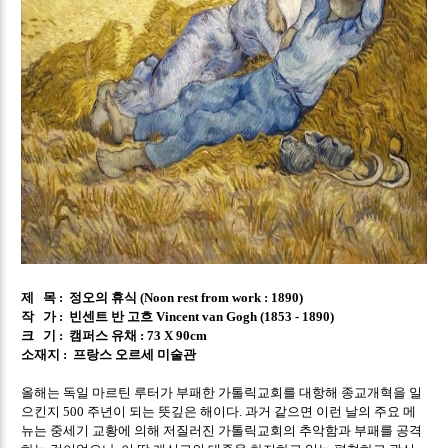
제 목
정오의 휴식
:
(Noon rest from work : 1890)
작 가
빈센트 반 고흐
:
Vincent van Gogh (1853 - 1890)
크 기
캠퍼스 유채
:
: 73 X 90cm
소재지
프랑스 오르세 미술관
:
올해는 독일 마르틴 루터가 부패한 가톨릭교회를 대항해 종교개혁을 일
으킨지
주년이 되는 뜻깊은 해이다
과거 같으면 이런 날의 주요 메
500
.
뉴는 중세기 교황에 의해 저질러진 가톨릭교회의 추악함과 부패를 공격