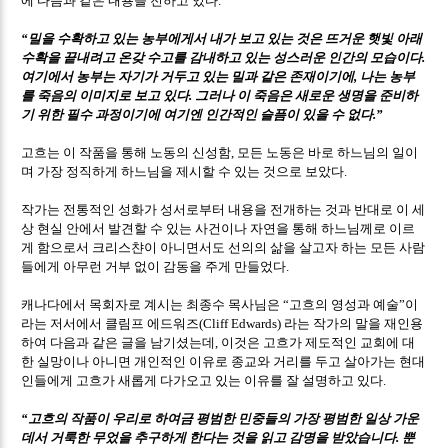
.
밀을 수확하고 있는 농부에게서 내가 보고 있는 것은 뜨거운 햇빛 아래
“
수확을 끝내려고 온갖 수고를 감내하고 있는 성스러운 인간의 모습이다
.
여기에서 농부는 자기가 거두고 있는 밀과 같은 존재이기에
나는 농부
,
를 죽음의 이미지로 보고 있다
그러나 이 죽음은 새로운 생명을 준비하
.
기 위한 필수 과정이기에 여기엔 인간적인 슬픔이 있을 수 없다
.”
고흐는 이 작품을 통해 노동의 신성함
모든 노동은 바로 하느님의 일이
,
며 가장 정직하게 하느님을 제시할 수 있는 것으로 보았다
.
작가는 전통적인 성화가 성서로부터 내용을 전개하는 것과 반대로 이 세
상 현실 안에서 발견할 수 있는 사건이나 자연을 통해 하느님께로 이르
게 함으로서 크리스챤이 아니면서도 선의의 삶을 살고자 하는 모든 사람
들에게 아무런 거부 없이 감동을 주게 만들었다
.
캐나다에서 목회자로 계시는 최종수 목사님은
고흐의 영성과 예술
이
“
”
라는 저서에서 클림프 에드워즈
라는 작가의 말을 재인용
(Cliff Edwards)
하여 다음과 같은 글을 남기셨는데
이것은 고흐가 제도적인 교회에 대
,
한 실망이나 아니면 개인적인 이유로 종교와 거리를 두고 살아가는 현대
인들에게 고흐가 새롭게 다가오고 있는 이유를 잘 설명하고 있다
.
고흐의 작품이 우리로 하여금 평범한 민중들의 가장 평범한 일상 가운
“
데서 거룩한 무었을 추구하게 한다는 것을 읽고 감명을 받았습니다
뿐
.