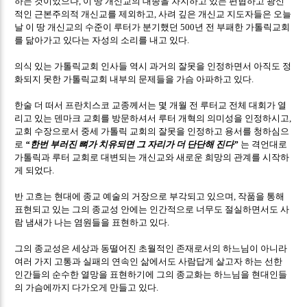
하는 것이었으나
이 땅 개신교의 대종을 차지하고 있는 편협하고 광신
,
적인 근본주의적 개신교를 제외하고
사려 깊은 개신교 지도자들은 오늘
,
날 이 땅 개신교의 수준이 루터가 분기했던
년 전 부패한 가톨릭교회
500
를 닮아가고 있다는 자성의 소리를 내고 있다
.
의식 있는 가톨릭교회 인사들 역시 과거의 잘못을 인정하면서 아직도 정
화되지 못한 가톨릭교회 내부의 문제들을 가슴 아파하고 있다
.
한술 더 떠서 프란치스코 교종께서는 몇 개월 전 루터교 전체 대회가 열
리고 있는 덴마크 교회를 방문하셔서 루터 개혁의 의미성을 인정하시고
,
교회 수장으로서 중세 가톨릭 교회의 잘못을 인정하고 용서를 청하심으
로
한번 부러진 뼈가 치유되면 그 자리가 더 단단해 진다
는 격언대로
“
”
가톨릭과 루터 교회로 대변되는 개신교와 새로운 희망의 관계를 시작하
게 되었다
.
반 고흐는 현대에 종교 예술의 거장으로 부각되고 있으며
작품을 통해
,
표현되고 있는 그의 종교성 안에는 인간적으로 너무도 절실하면서도 사
람 냄새가 나는 염원들을 표현하고 있다
.
그의 종교성은 세상과 동떨어진 초월적인 존재로서의 하느님이 아니라
여러 가지 고통과 실패의 연속인 삶에서도 사람답게 살고자 하는 선한
인간들의 순수한 열망을 표현하기에 그의 종교화는 하느님을 현대인들
의 가슴에까지 다가오게 만들고 있다
.