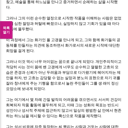
찾고
예술을 통해 하느님을 만나고 증거하면서 순례하는 삶을 시작했
,
다
.
그러나 그의 이런 순수한 열정으로 시작한 작품을 이해하는 사람은 없었
기에 심한 절망과 허탈에 빠졌으나
실망하지 않고 기회가 있을 때 마다
,
목록
작품에 몰두했다
.
열기
이 과정에서 그는 화가인 폴 고갱을 만나게 되고
그와 함께 화가들의 공
,
동체를 만들자는 의견에 동조하면서 화가로서의 새로운 시작에 대단한
희망을 걸게 된다
.
그러나 이것 역시 너무 어이없는 꿈으로 끝나게 되었다
개인주의적이고
.
적당히 사는 것이 몸에 밴 고갱에게 너무도 순수하고 열렬한 고흐의 모
습은 존경과 신뢰가 아닌 두려움과 부담으로 다가왔기에 헤어지자는 제
안을 하자
반 고흐는 감당할 수 없는 실망과 분노의 표현으로 자기 귀를
,
잘라 창녀에게 주는 기행을 함으로서 놀란 주민들이 그를 생 래미 정신
요양소에 보내게 되었다
.
그는 여기에서 몇 차례 간질 발작의 어려움을 겪으면서도 서서히 건강이
회복되자 작품 활동에 몰두하게 되고
이때 그는 성화의 목표는 반드시
,
성인이나 성서적 주제에 접근하지 않고서 일상의 평범한 삶 안에서 현존
하는 하느님을 제시할 수 있다는 확신으로 작품을 제작했다
.
그는 성서 비유에 자주 등장하는 씨 뿌리는 사람과 거두는 사람에 대한