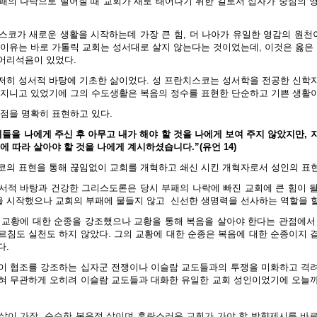
패의 나락으로 떨어질 때 교회가 새로 태어나기 위한 길로서 십자가 중심의 
스코가 새로운 생활을 시작하는데 가장 큰 힘, 더 나아가 유일한 영감의 원천이
 이유는 바로 가톨릭 교회는 성서대로 살지 않는다는 것이었는데, 이것은 옳
어리석음이 있었다.
저히 성서적 바탕에 기초한 삶이었다. 성 프란치스코는 성서학을 전공한 신학
 지니고 있었기에 그의 수도생활은 복음의 정수를 표현한 단순하고 기쁜 생활이
 점을 명확히 표현하고 있다.
들을 나에게 주신 후 아무고 내가 해야 할 것을 나에게 보여 주지 않았지만,
에 따라 살아야 할 것을 나에게 계시하셨습니다.”(유언 14)
코의 표현을 통해 끊임없이 교회를 개혁하고 쇄신 시킨 개혁자로서 성인의 표현
서적 바탕과 건강한 그리스도론은 당시 부패의 나락에 빠진 교회에 큰 힘이 될 
 시작했으나 교회의 부패에 물들지 않고
신선한 생명력을 선사하는 역할을 할
 교황에 대한 순종을 강조했으나 교황을 통해 복음을 살아야 한다는 관점에서
르침도 실천도 하지 않았다. 그의 교황에 대한 순종은 복음에 대한 순종이지 
다.
이 협조를 강조하는 십자군 전쟁이나 이슬람 교도들과의 투쟁을 미화하고 격
혀 무관하게 오히려 이슬람 교도들과 대화한 유일한 교회 성인이었기에 오늘
삶이 가장 순수한 복음적 삶이며 혼란스러운 교회가 가야 할 방향제시를 바