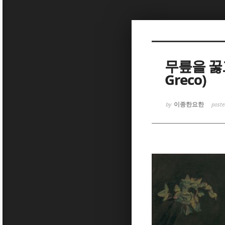
Sketchbook
Sketchbook
무릎을 꿇고
Greco)
이종한요한
by
post
Sketchbook
Sketchbook