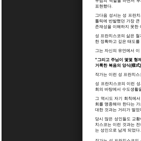
무덤의 역할을 하면서 부
표현했다.
그다음 성서는 성 프란치
톨릭에 반발했던 가장 큰
존재성을 이해하지 못한 
성 프란치스코의 삶은 철
한 정확하고 깊은 태도를
그는 자신의 유언에서 이
“그리고 주님이 몇몇 형제
거룩한 복음의 양식(樣式)
작가는 이런 성 프란치스
성 프란치스코의 이런 성
회의 바탕에서 수도생활을
그 역시도 자기 회칙에서
회를 맹종해야 한다는 가
대한 것과는 거리가 멀었
당시 많은 성인들도 교황
치스코는 이런 것과는 전
는 성인으로 남게 되었다.
작가는 성 프란치스코의 