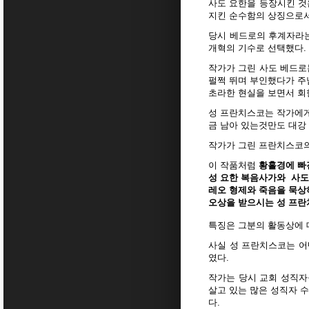
사도 요한을 등장시킨 것
지킨 순수함의 상징으로서
당시 베드로의 후계자라는
개혁의 기수로 선택했다.
작가가 그린 사도 베드로
펄쩍 뛰며 부인했다가 주
초라한 현실을 보면서 회
성 프란치스코는 작가에게
금 남아 있는것만도 대강 
작가가 그린 프란치스코의
이 작품처럼
황홀경에 빠
성 요한 복음사가와
사도
레오 형제와 죽음을 묵
오상을 받으시는 성 프
특징은 그분의 활동상에 
사실 성 프란치스코는 어
였다.
작가는 당시 교회 성직자
살고 있는 많은 성직자 
다.