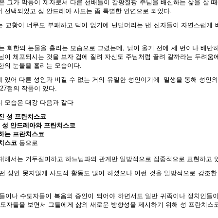
은 그가 막둥이 제자로서 다른 선배들이 갈팡질팡 주님을 배신하는 삶을 살 때
 선택되었고 성 안드레아 사도는 좀 특별한 인연으로 되었다.
 교황이 너무도 부패하고 덕이 없기에 넌덜머리는 낸 신자들이 자연스럽게
는 회한의 눈물을 흘리는 모습으로 그렸는데, 닭이 울기 전에 세 번이나 배반
님이 체포되시는 것을 보자 겁에 질려 자신도 주님처럼 끌려 갈까라는 두려움
한의 눈물을 흘리는 모습이다.
 있어 다른 성인과 비길 수 없는 거의 유일한 성인이기에
일생을 통해 성인의
27점의 작품이 있다.
 모습은 대강 다음과 같다
진 성 프란치스코
 성 안드레아와 프란치스코
상하는 프란치스코
란치스코
등으로
대해서는 거두절미하고 하느님과의 관계만 일방적으로 집중적으로 표현하고 있
떤 성인 못지않게 사도적 활동도 많이 하셨으나 이런 것을 일방적으로 강조한
들이나 수도자들이 복음의 증인이 되어야 하면서도 일반 귀족이나 정치인들
수도자들을 보면서 그들에게 삶의 새로운 방향성을 제시하기 위해 성 프란치스