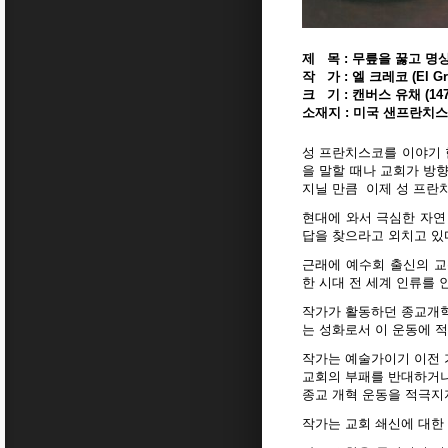
제
목 : 무릎을 꿇고 명
작
가 : 엘 크레코 (El Gre
크
기 : 캔버스 유채 (147.
소재지 : 미국 샌프란치
성 프란치스코를 이야기 
을 말할 때나 교회가 방
지닐 만큼
이제 성 프란
현대에 와서 극심한 자연
답을 찾으라고 외치고 있
근래에 예수회 출신의 
한 시대 전 세계 인류를 
작가가 활동하던 종교개혁
는 성화로서 이 운동에 적
작가는 예술가이기 이전 
교회의 부패를 반대하거나
종교 개혁 운동을 적극지
작가는 교회 쇄신에 대한