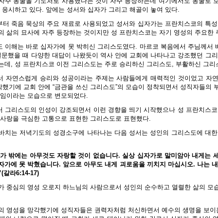
자주 동굴을 기도처로 사용했다는 것이 자주 등장하는데 여기에서도 동굴로 
 응시하고 있다. 앞에는 성서와 십자가 그리고 해골이 놓여 있다.
터 죽음 묵상의 주요 재료로 사용되었고 성서와 십자가는 프란치스코의 특성
의 삶의 묘사에 자주 등장하는 것이지만 성 프란치스코는 자기 영성의 주요한 
 이해는 바로 십자가에 못 박히신 그리스도였다. 마르코 복음에서 주님께서
질문했을 때 다양한 대답이 나왔듯이 역사 안에 교회에 나타나고 강조했던 그리
는데, 성 프란치스코 이전 그리스도는 주로 승리하신 그리스도, 부활하신 그리
서 자연스럽게 승리와 성공이라는 주제는 사람들에게 매력적인 것이었고 자연
했기에 교회 안에 “금관을 쓰신 그리스도”의 모습이 정착되면서 성직자들의 
모임이라는 모습으로 변모되었다.
 그리스도의 인성이 강조되면서 이런 경향을 띄기 시작했으나 성 프란치스코
 사랑을 극심한 고통으로 표현한 그리스도로 표현했다.
바치는 저녁기도의 성경소구에 나타나는 다음 성서는 성인의 그리스도에 대한
가 밖에는 아무것도 자랑할 것이 없습니다. 실상 십자가로 말미암아 내게는 
자가에 못 박혔습니다. 앞으로 아무도 내게 괴로움을 끼치지 마십시오. 나는 내
라6:14-17)
가 중심의 영성 오로지 하느님의 사람으로서 성인의 순수하고 열렬한 삶의 모
의 영성을 망각했기에 성직자들은 권력자처럼 처신하면서 예수의 생명을 보이는