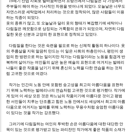
세기 산업 사회로 탈바꿈하면서 프랑스에서 다림질은 각 가정에서
19
주부들이 해야 하는 가사적인 차원을 벗어나게 되었다
오늘날은 너무도
.
자연스러운 세탁업에서 처리하는 것으로 정착되어
많은 사람들이 이용
,
하는 직종이 되었다
.
옷의 종류가 많고
또 오늘날과 달리 옷의 형태가 복잡했기에 세탁이나
,
다림질은 깨끗함으로 상징되는 거룩함의 은유가 되었으며
자연히 다림
,
질한 옷은 신분과 교양의 한 표현으로 정착되고 있었다
.
다림질을 한다는 것은 숙련을 필요로 하는 신체적 활동의 하나이다
옷
.
의 주름살을 지워 말끔히 만드는 이 일은 사회의 하층민이나
평민이 생
,
업의 한 방편으로 하는 일이지만 작가는 다림질이라는 노동을 힘겹게 반
복하며 살아가는 여인들의 삶은 높은 예술의 표현으로 여겨지는 발레리
나들이 좋은 작품을 남기기 위해 혼신의 노력을 다한 연습을 하는 것처
럼 고귀한 것으로 여겼다
.
작가는 인간의 노동 안에 포함된 숭고성을 최고의 아름다움을 표현하
기 위해 노력하는 발레리나의 연습처럼 고귀한 것으로 평가했다
작가에
.
게 있어 이 세상 모든 것은 하느님의 작품이기에 아름다운 것이고 평범
한 서민들이 치루는 단조롭고 힘든 노동 안에서도 세상에서 최고의 아름
다움으로 여겨지는 발레를 위해 노력하는 무용수처럼 숭엄한 아름다움
이 있다는 것을 작가는 강조했다
.
그러기에 다림질하는 여인의 투박한 손은 아름다움에 대한 대단한 안
목이 있는 것으로 평가받고 있는 파리쟌인 작가에게 좋은 작품의 소재가