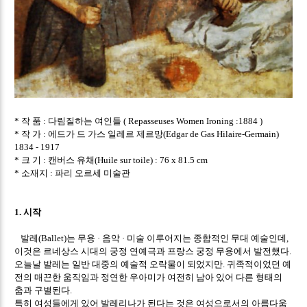
작 품
다림질하는 여인들
*
:
( Repasseuses Women Ironing :1884 )
작 가
에드가 드 가스 일레르 제르망
*
:
(Edgar de Gas Hilaire-Germain)
1834 - 1917
크 기
캔버스 유채
*
:
(Huile sur toile) : 76 x 81.5 cm
소재지
파리 오르세 미술관
*
:
시작
1.
발레
는 무용
음악
미술 이루어지는 종합적인 무대 예술인데
(Ballet)
·
·
,
이것은 르네상스 시대의 궁정 연예극과 프랑스 궁정 무용에서 발전했다
.
오늘날 발레는 일반 대중의 예술적 오락물이 되었지만
귀족적이었던 예
.
전의 매끈한 움직임과 정연한 우아미가 여전히 남아 있어 다른 형태의
춤과 구별된다
.
특히 여성들에게 있어 발레리나가 된다는 것은 여성으로서의 아름다움