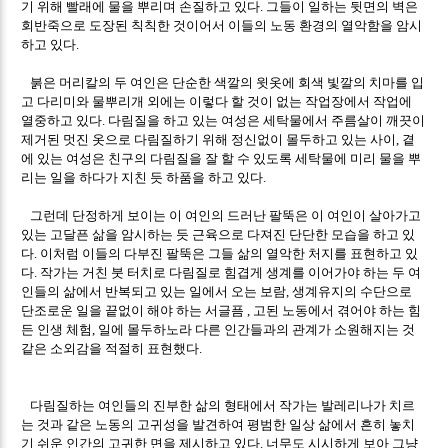
기 위해 빨래에 물을 뿌리며 손질하고 있다
그들이 일하는 뒷면의 벽은
.
회반죽으로 도장된 칙칙한 것이어서 이들의 노동 환경의 열악함을 암시
하고 있다
.
붉은 머리칼의 두 여인은 단순한 색깔의 윗옷에 회색 빛깔의 치마를 입
고 다리미와 물뿌리개 외에는 이렇다 할 것이 없는 작업장에서 작업에
열중하고 있다
다림질을 하고 있는 여성은 세탁물에서 주름살이 깨끗이
.
제거된 멋진 옷으로 다림질하기 위해 정신없이 몰두하고 있는 사이
곁
,
에 있는 여성은 친구의 다림질을 잘 할 수 있도록 세탁물에 미리 물을 뿌
리는 일을 하다가 지친 듯 하품을 하고 있다
.
그런데 단정하게 보이는 이 여인의 드러난 팔뚝은 이 여인이 살아가고
있는 고달픈 삶을 암시하는 듯 근육으로 다져진 단단한 모습을 하고 있
다
이처럼 이들의 다부진 팔뚝은 그들 삶의 열악한 처지를 표현하고 있
.
다
작가는 거친 붓 터치로 다림질로 힘겹게 생계를 이어가야 하는 두 여
.
인들의 삶에서 반복되고 있는 일에서 오는 보람
생계유지의 수단으로
,
단조로운 일을 끝없이 해야 하는 서글픔
고된 노동에서 겪어야 하는 힘
,
든 인생 체험
일에 몰두하노라 다른 인간들과의 관계가 소원해지는 것
,
같은 소외감을 적절히 표현했다
.
다림질하는 여인들의 진부한 삶의 형태에서 작가는 발레리나가 치르
는 것과 같은 노동의 고귀성을 발견하여 평범한 일상 삶에서 흔히 놓치
기 쉬운 인간의 고귀한 면을 제시하고 있다
너무도 시시하게 보아 그냥
.