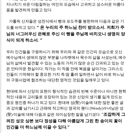
지나치기 쉬운 다림질하는 여인의 모습에서 고귀하고 성스러운 아름다
움을 발견하게 만들고 있다
.
가톨릭 신자들은 성찬식에서 빵과 포도주를 봉헌하며 다음과 같은 기
온 누리의 주 하느님 찬미 받으소서
저희가 주
도를 바치고 있다
.
“
.
님의 너그러우신 은혜로 주신 이 빵을 주님께 바치오니 생명의 양
식이 되게 하소서
. ”
우리 인간들을 구원하시기 위해 우리와 꼭 같은 인간의 모습으로 오신
예수님께서 생애의 많은 부분을 나자렛에서 목수의 삶을 사셨는데
예수
,
님의 삶에서 발견할 수 있는 노동의 가치가 많은 순간 간과되고 있는 것
은 안타까운 현실이다
작가는 이 작품 안에 복음을 살아가는 그리스도
.
인들이 기억해야 할 중요한 가치 즉 땀 흘려 일하면서 삶이 바로 하느님
의 구원사업에 협조하는 대단한 영적인 것임을 일깨우고 있다
.
현대에 와서 신앙의 표현이 형식적인 습관의 반복 수준이나 아니면 현학
적인 내용의 교리들로 포장되어 있는 것은 신앙의 생기를 잃게 만드는
중요 원인중 하나가 되고 있다
현대에 성
聖
미술에 대한 많은 좋은 글
.
(
)
과 강의를 남기시고 근래에 작고하신 영국의 웬디
수녀님은 성
(Wendy)
조잡하게 그
聖
미술에 대해 다음과 같은 의미심장한 말을 남기셨다
(
)
.
“
려진 성모 상본 보다 정성을 다해 아름답게 그린 한 송이의 꽃이
인간을 더 하느님께 이끌 수 있다
.”