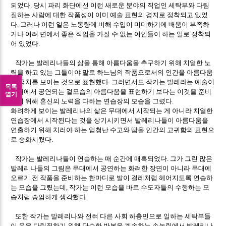
되었다
당시 파리 화단에선 이런 새로운 분야의 직업인 세탁부와 다림
.
질하는 사람에 대한 작품성이 이미 예술 표현의 경지로 정착되고 있었
다
그러나 이런 일은 노동량에 비해 수입이 미미하기에 배움이 부족하
.
거나 여려 면에서 좋은 직업을 가질 수 없는 여인들이 하는 일로 정착되
어 있었다
.
작가는 발레리나들의 삶을 통해 아름다움을 추구하기 위해 치열한 노
력을 하고 있는 그들이야 말로 하느님의 작품으로서의 인간을 아름다움
의 극치를 보이는 것으로 표현했다
그러면서도 작가는 발레라는 예술이
.
목록
무대에서 공연되는 겉모습의 아름다움을 표현하기 보다는 이것을 준비
열기
하기 위해 혼신의 노력을 다하는 연습장의 모습을 그렸다
.
화려하게 보이는 발레리나의 삶은 무대에서 시작되는 게 아니라 치열한
연습장에서 시작된다는 것을 상기시키면서 발레리나들이 아름다움을
연출하기 위해 치러야 하는 엄청난 수고와 땀을 인간의 고귀함의 표현으
로 승화시켰다
.
작가는 발레리나들이 연습하는 매 순간에 매혹되었다
그가 그린 많은
.
발레리나들의 그림은 무대에서 공연하는 화려한 장면이 아니라 무대에
오르기 전 작품을 준비하는 한마디로 발이 걸레처럼 헤어지도록 연습하
는 모습을 그렸는데
작가는 이런 모습을 바로 수도자들의 수행하는 모
,
습처럼 숭엄하게 생각했다
.
또한 작가는 발레리나와 전혀 다른 사회 하층민으로 일하는 세탁부들
이 옷을 다림질하기 위해 단순한 반복을 계속하는 손놀림에서 발레리나