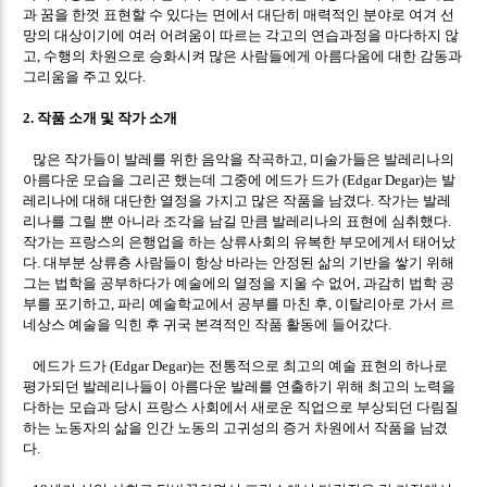
과 꿈을 한껏 표현할 수 있다는 면에서 대단히 매력적인 분야로 여겨 선
망의 대상이기에 여러 어려움이 따르는 각고의 연습과정을 마다하지 않
고
수행의 차원으로 승화시켜 많은 사람들에게 아름다움에 대한 감동과
,
그리움을 주고 있다
.
작품 소개 및 작가 소개
2.
많은 작가들이 발레를 위한 음악을 작곡하고
미술가들은 발레리나의
,
아름다운 모습을 그리곤 했는데 그중에 에드가 드가
는 발
(Edgar Degar)
레리나에 대해 대단한 열정을 가지고 많은 작품을 남겼다
작가는 발레
.
리나를 그릴 뿐 아니라 조각을 남길 만큼 발레리나의 표현에 심취했다
.
작가는 프랑스의 은행업을 하는 상류사회의 유복한 부모에게서 태어났
다
대부분 상류층 사람들이 항상 바라는 안정된 삶의 기반을 쌓기 위해
.
그는 법학을 공부하다가 예술에의 열정을 지울 수 없어
과감히 법학 공
,
부를 포기하고
파리 예술학교에서 공부를 마친 후
이탈리아로 가서 르
,
,
네상스 예술을 익힌 후 귀국 본격적인 작품 활동에 들어갔다
.
에드가 드가
는 전통적으로 최고의 예술 표현의 하나로
(Edgar Degar)
평가되던 발레리나들이 아름다운 발레를 연출하기 위해 최고의 노력을
다하는 모습과 당시 프랑스 사회에서 새로운 직업으로 부상되던 다림질
하는 노동자의 삶을 인간 노동의 고귀성의 증거 차원에서 작품을 남겼
다
.