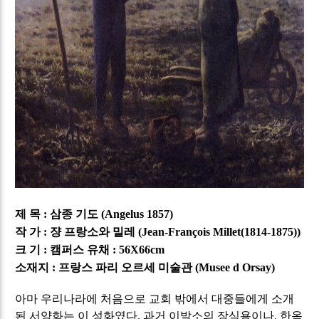
제 목
삼종 기도
:
(Angelus 1857)
작 가
쟝 프랑소와 밀레
:
(Jean-François Millet(1814-1875))
크 기
캠퍼스 유채
:
: 56X66cm
소재지
프랑스 파리 오르세 미술관
:
(Musee d Orsay)
아마 우리나라에 처음으로 교회 밖에서 대중들에게 소개
된 서양화는 이 성화였다
과거 이발소의 장식용이나
한옥
.
,