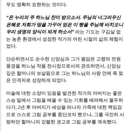
무도 명확히 표현하는 것이다
.
온 누리의 주 하느님 찬미 받으소서
주님의 너그러우신
“
.
은혜로 저희가 땅을 가꾸어 얻은 이 빵을 주님께 바치오니
우리 생명의 양식이 되게 하소서
라는 기도는 구김살 없
”
는 농촌 환경에서 성장한 작가의 어린 시절의 삶의 체험이
었다
.
단순하면서도 순수한 신앙심과 그가 몸담은 고향의 전원
풍경을 하느님 작품 전시장으로서의 관조하면서
신앙심
,
깊은 할머니의 보살핌으로 그는 하느님의 사랑 안에 푹 젖
은 인격자로 성장하게 되었다
.
미술에 대한 소양이 있음을 발견한 작가의 아버지는 좋은
스승 밑에서 그림을 배울 수 있는 기회를 배려해서 몰두하
다가
년 후 아버지가 세상을 떠나자 가족에 대한 책임감
, 2
으로 스스로 그림 공부를 중단코자 했으나
그를 극진히 사
,
랑하던 할머니의 강렬한 권고로 그림 공부를 계속했다
.