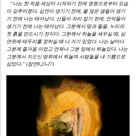
나는 한 처음 세상이 시작되기 전에 영원으로부터 모습
“
이 갖추어졌다
심연이 생기기 전에
물 많은 샘들이 생기
.
,
기 전에 나는 태어났다
산들이 자리 잡기 전에
언덕들이
.
,
생기기 전에 나는 태어났다
그분께서 땅과 들을
누리의
.
,
첫 흙을 만드시기 전이다
그분께서 하늘을 세우실 때
심
.
,
연위에 테두리를 정하실 때 나 거기 있었다
나는 날마다
.
그분께 즐거움 이었고 언제나 그분 앞에서 뛰놀았다
나는
.
그분께서 지으신 땅위에서 뛰놀며 사람들을 내 기쁨으로
삼았다
잠언
.” (
8,23-27)