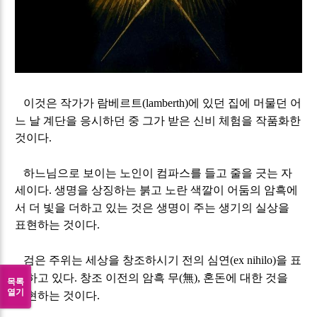
이것은 작가가 람베르트
에 있던 집에 머물던 어
(lamberth)
느 날 계단을 응시하던 중 그가 받은 신비 체험을 작품화한
것이다
.
하느님으로 보이는 노인이 컴파스를 들고 줄을 긋는 자
세이다
생명을 상징하는 붉고 노란 색깔이 어둠의 암흑에
.
서 더 빛을 더하고 있는 것은 생명이 주는 생기의 실상을
표현하는 것이다
.
검은 주위는 세상을 창조하시기 전의 심연
을 표
(ex nihilo)
현하고 있다
창조 이전의 암흑 무
無
혼돈에 대한 것을
.
(
),
목록
열기
표현하는 것이다
.