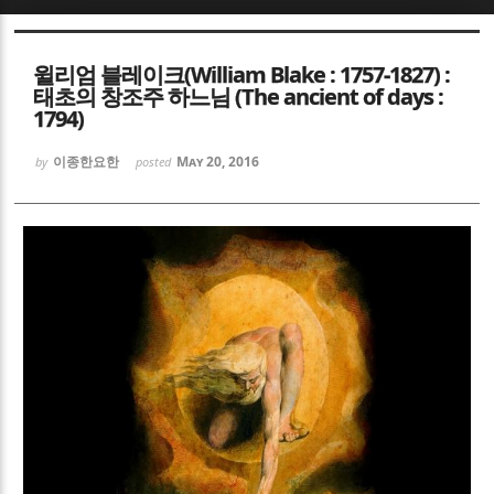
Sketchbook5, 스케치북5
Sketchbook5, 스케치북5
윌리엄 블레이크(William Blake : 1757-1827) :
태초의 창조주 하느님 (The ancient of days :
1794)
이종한요한
May 20, 2016
by
posted
Sketchbook5, 스케치북5
Sketchbook5, 스케치북5