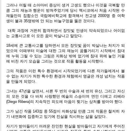
그러나 어릴 때 소아마비 증상이 생겨 고생도 했으나 이것을 극복할 만
큼 그의 재능과 행운이 받쳐주었기에 당시 멕시코에서 처음 시작된 수
재들만의 집합소인 국립예비학교에 합격해서 전교생 2000명 중 여학
생이 불과 35명밖에 안 되는 바늘구멍을 뚫은 것이다.
대학 과정에 거뜬히 합격하면서 장밋빛 인생이 약속되었으나 어이없
는 교통사고로 이 모든 꿈이 박살나고 말았다.
18세에 큰 교통사고를 당하면서 모든 장밋빛 꿈이 박살나는 처지가 되
었으며 이때부터 미술에 대한 그의 재능이 꿈틀거리기 시작해서 침대
에 누워 그릴 수 있는 그림은 자화상 밖에 없기에 침대 위에 놓인 거울
에 비친 자기 모습을 그리는 것으로 작품 활동을 시작했다.
그의 작품은 이런 특수 환경에서 시작되었기에 다른 작가들에게서 볼
수 없는 자기가 처한 특수한 환경과 체험에서 영글은 개성 넘치는 작품
을 만들게 되었다.
그녀는 47년을 살면서, 서른 두 번의 수술과 세 번의 유산, 그리고 자신
의 모든 것을 다 바쳐 사랑했던 예술의 스승이며 연인 디에고 리베라
(Diego Ribera)의 지속적인 외도에 마음이 찢기는 상처를 받아야 했다.
그가 남긴 작품 143점 중 55점이 자화상일 만큼 그의 작품은 철저히 자
기 내면화에 집중하고 있기에 진실을 직시하는 삶을 살았다.
자기가 받아들이기 어려운 잔인한 현실을 받아들이고 자기에게 주어진