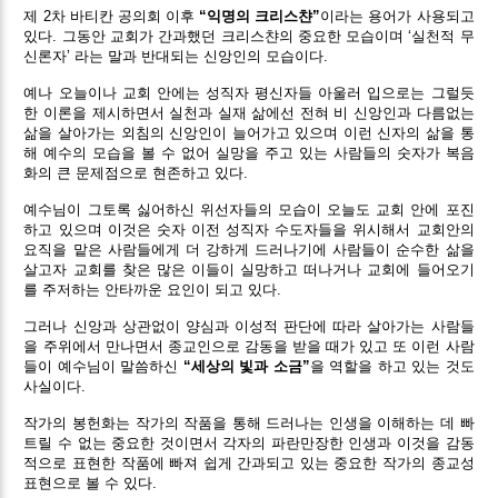
제 2차 바티칸 공의회 이후
“익명의 크리스챤”
이라는 용어가 사용되고
있다. 그동안 교회가 간과했던 크리스챤의 중요한 모습이며 ‘실천적 무
신론자’ 라는 말과 반대되는 신앙인의 모습이다.
예나 오늘이나 교회 안에는 성직자 평신자들 아울러 입으로는 그럴듯
한 이론을 제시하면서 실천과 실재 삶에선 전혀 비 신앙인과 다름없는
삶을 살아가는 외침의 신앙인이 늘어가고 있으며 이런 신자의 삶을 통
해 예수의 모습을 볼 수 없어 실망을 주고 있는 사람들의 숫자가 복음
화의 큰 문제점으로 현존하고 있다.
예수님이 그토록 싫어하신 위선자들의 모습이 오늘도 교회 안에 포진
하고 있으며 이것은 숫자 이전 성직자 수도자들을 위시해서 교회안의
요직을 맡은 사람들에게 더 강하게 드러나기에 사람들이 순수한 삶을
살고자 교회를 찾은 많은 이들이 실망하고 떠나거나 교회에 들어오기
를 주저하는 안타까운 요인이 되고 있다.
그러나 신앙과 상관없이 양심과 이성적 판단에 따라 살아가는 사람들
을 주위에서 만나면서 종교인으로 감동을 받을 때가 있고 또 이런 사람
들이 예수님이 말씀하신
“세상의 빛과 소금”
을 역할을 하고 있는 것도
사실이다.
작가의 봉헌화는 작가의 작품을 통해 드러나는 인생을 이해하는 데 빠
트릴 수 없는 중요한 것이면서 각자의 파란만장한 인생과 이것을 감동
적으로 표현한 작품에 빠져 쉽게 간과되고 있는 중요한 작가의 종교성
표현으로 볼 수 있다.