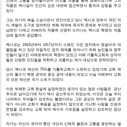
신체적 고통을 받아들이면서 이것을 작품을 통해 승화시켰기에 그의
작품은 하나같이 인간의 깊은 내면에 접근하면서 충격과 감동을 주고
있다.
그는 자기의 예술 스승이면서 연인이었고 당시 멕시코 정부가 국민 의
식 계발의 도구로 장려하던 벽화 제작에 독자적 존재로 부각되고 있던
남편인 디에고 리베라의 작품에 선명히 드러나는 멕시코 혁명의 작품
성에 철저히 공감했다.
멕시코는 1910년부터 1917년까지 스페인 식민 정치에서 영글어져 대
물림을 하고 있던 악질적인 정치 체제를 벗어나기 위해 농민들과 원주
민들이 일으킨 아래로부터의 혁명이 있었고 이때 가톨릭교회와 성직자
들은 선량한 인민들을 착취하고 괴롭히는 제거 대상으로 전락되었다.
당시 멕시코 재산의 75%를 가톨릭교회가 소유하고 있었기에 교회 재
산의 몰수가 혁명 공약의 중요 공약 내용이 되었고 사실 이때부터 교회
의 모든 재산은 국가 소유가 되었다.
이런 부패한 교회 현실에 실망하였던 생각이 있는 많은 사람들은
공산
주의로 넘어갔기에 작가 역시 공산주의가 되었는데, 이것은 오늘 우리
나라에서 우파들이 강조하는 빨갱이라는 그런 공상의 악마와 같은 존
재가 아니라 교회가 복음을 실천하지 않으므로 가난한 사람을 인권과
존엄을 강조하는 교회 밖의 예수의 가르침을 실천하고 강조하던 집단
이 되었다.
작가는 자신이 겪어야 했던 극단의 신체적 불편과 고통을 동반하는 열