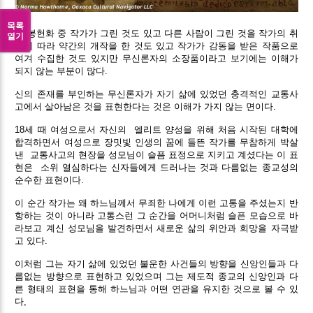
목록
이 봉헌화 중 작가가 그린 것도 있고 다른 사람이 그린 것을 작가의 취
열기
향에 따라 약간의 개작을 한 것도 있고 작가가 감동을 받은 작품으로
여겨 수집한 것도 있지만 무신론자의 소장품이라고 보기에는 이해가
되지 않는 부분이 많다.
신의 존재를 부인하는 무신론자가 자기 삶에 있었던 충격적인 교통사
고에서 살아남은 것을 표현한다는 것은 이해가 가지 않는 면이다.
18세 때 여성으로서 자신의 엘리트 양성을 위해 처음 시작된 대학에
합격하면서 여성으로 장밋빛 인생의 꿈에 들뜬 작가를 무참하게 박살
낸
교통사고의 현장을 성모님이 슬픔 표정으로 지키고 계셨다는 이 표
현은
소위 열심하다는 신자들에게 드러나는 것과 다름없는 종교성의
순수한 표현이다.
이 순간 작가는 왜 하느님께서 무죄한 나에게 이런 고통을 주셨는지 반
항하는 것이 아니라 고통스런 그 순간을 어머니처럼 슬픈 모습으로 바
라보고 계신 성모님을 발견하면서 새로운 삶의 위안과 희망을 자극받
고 있다.
이처럼 그는 자기 삶에 있었던 불운한 사건들의 방향을 신앙인들과 다
름없는 방향으로 표현하고 있었으며 그는 제도적 종교의 신앙인과 다
른 형태의 표현을 통해 하느님과 어떤 연관을 유지한 것으로 볼 수 있
다,