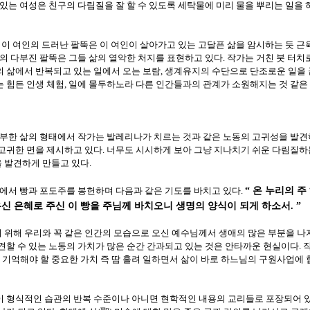
 있는 여성은 친구의 다림질을 잘 할 수 있도록 세탁물에 미리 물을 뿌리는 일을 
이 여인의 드러난 팔뚝은 이 여인이 살아가고 있는 고달픈 삶을 암시하는 듯 근
의 다부진 팔뚝은 그들 삶의 열악한 처지를 표현하고 있다
작가는 거친 붓 터치
.
의 삶에서 반복되고 있는 일에서 오는 보람
생계유지의 수단으로 단조로운 일을 
,
 힘든 인생 체험
일에 몰두하노라 다른 인간들과의 관계가 소원해지는 것 같은
,
한 삶의 형태에서 작가는 발레리나가 치르는 것과 같은 노동의 고귀성을 발견
 고귀한 면을 제시하고 있다
너무도 시시하게 보아 그냥 지나치기 쉬운 다림질하
.
 발견하게 만들고 있다
.
온 누리의 주
서 빵과 포도주를 봉헌하며 다음과 같은 기도를 바치고 있다
.
“
신 은혜로 주신 이 빵을 주님께 바치오니 생명의 양식이 되게 하소서
. ”
 위해 우리와 꼭 같은 인간의 모습으로 오신 예수님께서 생애의 많은 부분을 나
견할 수 있는 노동의 가치가 많은 순간 간과되고 있는 것은 안타까운 현실이다
.
기억해야 할 중요한 가치 즉 땀 흘려 일하면서 삶이 바로 하느님의 구원사업에 
이 형식적인 습관의 반복 수준이나 아니면 현학적인 내용의 교리들로 포장되어 있