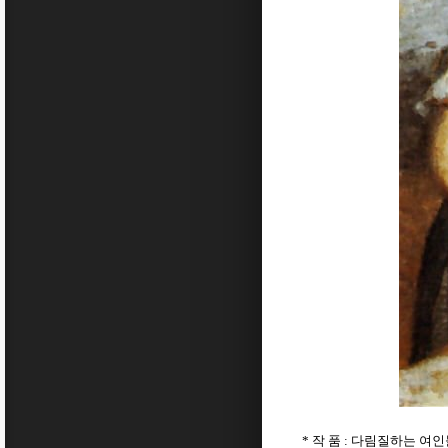
작 품
다림질하는 여
*
: