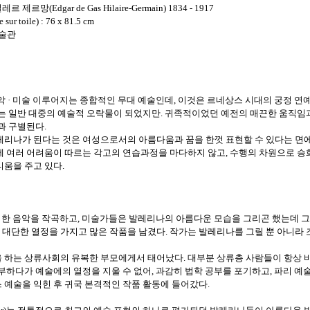
일레르 제르망
(Edgar de Gas Hilaire-Germain) 1834 - 1917
e sur toile) : 76 x 81.5 cm
미술관
악
미술 이루어지는 종합적인 무대 예술인데
이것은 르네상스 시대의 궁정 연
·
,
는 일반 대중의 예술적 오락물이 되었지만
귀족적이었던 예전의 매끈한 움직임
.
춤과 구별된다
.
레리나가 된다는 것은 여성으로서의 아름다움과 꿈을 한껏 표현할 수 있다는 면
에 여러 어려움이 따르는 각고의 연습과정을 마다하지 않고
수행의 차원으로 승
,
리움을 주고 있다
.
한 음악을 작곡하고
미술가들은 발레리나의 아름다운 모습을 그리곤 했는데 
,
 대단한 열정을 가지고 많은 작품을 남겼다
작가는 발레리나를 그릴 뿐 아니라 
.
 하는 상류사회의 유복한 부모에게서 태어났다
대부분 상류층 사람들이 항상 
.
부하다가 예술에의 열정을 지울 수 없어
과감히 법학 공부를 포기하고
파리 예
,
,
 예술을 익힌 후 귀국 본격적인 작품 활동에 들어갔다
.