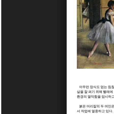
아무런 장식도 없는 침침
살을 잘 펴기 위해 빨래에
환경의 열악함을 암시하고
붉은 머리칼의 두 여인은
서 작업에 열중하고 있다
.