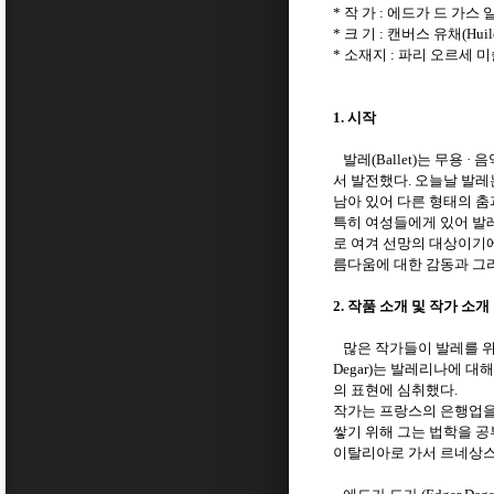
작 가
에드가 드 가스 
*
:
크 기
캔버스 유채
*
:
(Huil
소재지
파리 오르세 
*
:
시작
1.
발레
는 무용
음
(Ballet)
·
서 발전했다
오늘날 발레
.
남아 있어 다른 형태의 
특히 여성들에게 있어 발
로 여겨 선망의 대상이기
름다움에 대한 감동과 그
작품 소개 및 작가 소개
2.
많은 작가들이 발레를 위
는 발레리나에 대해
Degar)
의 표현에 심취했다
.
작가는 프랑스의 은행업을
쌓기 위해 그는 법학을 공
이탈리아로 가서 르네상스