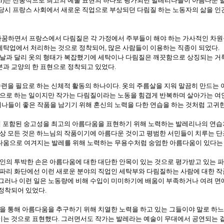
는 전통적으로 최고의 예술 표현의 하나로 평가되던 발레리나들이 아름다운 
r)
 당시 프랑스 사회에서 새로운 직업으로 부상되던 다림질 하는 노동자의 삶을 인
바꿈하면서 프랑스에서 다림질은 각 가정에서 주부들이 해야 하는 가사적인 차
세탁업에서 처리하는 것으로 정착되어
많은 사람들이 이용하는 직종이 되었다
,
.
늘날과 달리 옷의 형태가 복잡했기에 세탁이나 다림질은 깨끗함으로 상징되는 거
분과 교양의 한 표현으로 정착되고 있었다
.
련을 필요로 하는 신체적 활동의 하나이다
옷의 주름살을 지워 말끔히 만드는 
.
편으로 하는 일이지만 작가는 다림질이라는 노동을 힘겹게 반복하며 살아가는 여
나들이 좋은 작품을 남기기 위해 혼신의 노력을 다한 연습을 하는 것처럼 고귀
 포함된 숭고성을 최고의 아름다움을 표현하기 위해 노력하는 발레리나의 연습
세상 모든 것은 하느님의 작품이기에 아름다운 것이고 평범한 서민들이 치루는 단
다움으로 여겨지는 발레를 위해 노력하는 무용수처럼 숭엄한 아름다움이 있다는
의 투박한 손은 아름다움에 대한 대단한 안목이 있는 것으로 평가받고 있는 파
 파리 화단에선 이런 새로운 분야의 직업인 세탁부와 다림질하는 사람에 대한 작
그러나 이런 일은 노동량에 비해 수입이 미미하기에 배움이 부족하거나 여려 면에
 정착되어 있었다
.
 통해 아름다움을 추구하기 위해 치열한 노력을 하고 있는 그들이야 말로 하
이는 것으로 표현했다
그러면서도 작가는 발레라는 예술이 무대에서 공연되는 
.