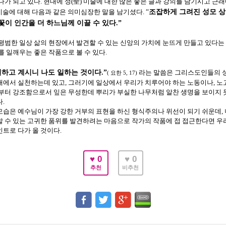
나가 되고 있다
현대에 성
聖
미술에 대한 많은 좋은 글과 강의를 남기시고 근
.
(
)
조잡하게 그려진 성모 상
미술에 대해 다음과 같은 의미심장한 말을 남기셨다
.
“
꽃이 인간을 더 하느님께 이끌 수 있다
.”
평범한 일상 삶의 현장에서 발견할 수 있는 신앙의 가치에 눈뜨게 만들고 있다는
를 일깨우는 좋은 작품으로 볼 수 있다
.
일하고 계시니 나도 일하는 것이다
라는 말씀은 그리스도인들의 
.”
요한
(
5, 17)
래에서 실천하는데 있고
그러기에 일상에서 우리가 치루어야 하는 노동이나
노
,
,
부터 강조함으로서 잎은 무성한데 뿌리가 부실한 나무처럼 알찬 생명을 보이지 
다
.
모습은 예수님이 가장 강한 거부의 표현을 하신 형식주의나 위선이 되기 쉬운데
,
 수 있는 고귀한 품위를 발견하려는 마음으로 작가의 작품에 접 접근한다면 우
인트로 다가 올 것이다
.
♥ 0
♥ 0
추천
비추천