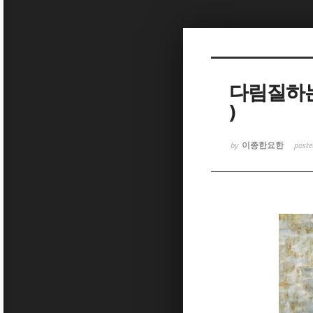
Sketchbook
Sketchbook
다림질하는 여
)
이종한요한
by
post
Sketchbook
Sketchbook