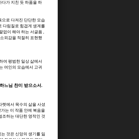
하다가 지친 듯 하품을 하
육으로 다져진 단단한 모습
로 다림질로 힘겹게 생계를
끝없이 해야 하는 서글픔
,
 소외감을 적절히 표현했
하여 평범한 일상 삶에서
는 여인의 모습에서 고귀
 하느님 찬미 받으소서
.
자렛에서 목수의 삶을 사셨
작가는 이 작품 안에 복음을
협조하는 대단한 영적인 것
는 것은 신앙의 생기를 잃