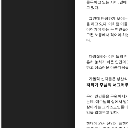
몰두하고 있는 사이
곁에
,
고 있다
.
그런데 단정하게 보이는 
을 하고 있다
이처럼 이들
.
이어가야 하는 두 여인들
고된 노동에서 겪어야 하는
다
.
다림질하는 여인들의 진부
흔히 놓치기 쉬운 인간의
하고 성스러운 아름다움을
가톨릭 신자들은 성찬식에
저희가 주님의 너그러우
우리 인간들을 구원하시기
는데
예수님의 삶에서 발
,
살아가는 그리스도인들이 
임을 일깨우고 있다
.
현대에 와서 신앙의 표현