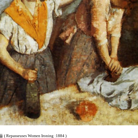
인들
( Repasseuses Women Ironing :1884 )