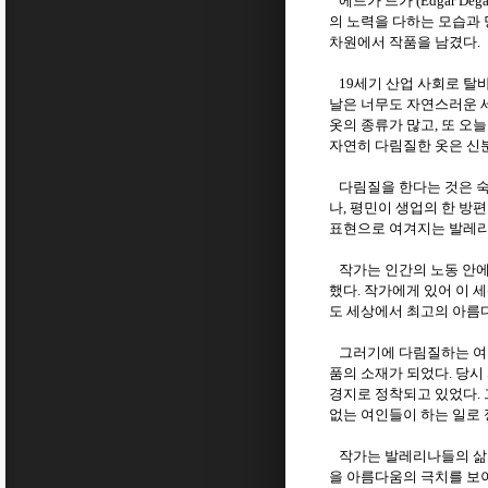
에드가 드가
(Edgar Dega
의 노력을 다하는 모습과
차원에서 작품을 남겼다
.
세기 산업 사회로 탈
19
날은 너무도 자연스러운 
옷의 종류가 많고
또 오
,
자연히 다림질한 옷은 신
다림질을 한다는 것은 숙
나
평민이 생업의 한 방
,
표현으로 여겨지는 발레리
작가는 인간의 노동 안에
했다
작가에게 있어 이 
.
도 세상에서 최고의 아름
그러기에 다림질하는 여인
품의 소재가 되었다
당시
.
경지로 정착되고 있었다
.
없는 여인들이 하는 일로
작가는 발레리나들의 삶을
을 아름다움의 극치를 보