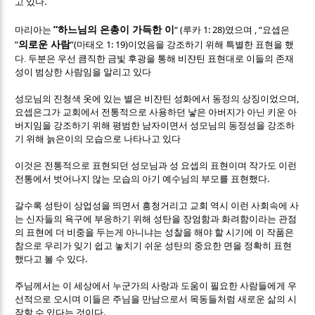
.
고 있다
”
“ (
1: 28)
, “
마리아는
하느님의 은총이 가득한 이
루카
였으며
요셉은
”
”(
1: 19)
의로운 사람
마태오
이었음을 강조하기 위해 특별한 표현을 했
다.
두분은 우선 큼직한 금빛 후광을 통해 비쟌틴 표현대로 이들의 존재
성이 범상한 사람임을 알리고 있다
,
성모님의 진청색 옷에 있는 별은 비쟌틴 성화에서 동정의 상징이었으며
요셉은그가 교회에서 전통적으로 사용하던 낳은 아버지가 아닌 키운 아
버지임을 강조하기 위해 평범한 남자이면서 성모님의 동정성을 강조하
기 위해 늙은이의 모습으로 나타나고 있다
이것은 전통적으로 표현되던 성모님과 성 요셉의 표현이며 작가도 이런
.
전통에서 벗어나지 않는 모습의 아기 예수님의 부모를 표현했다
갈수록 성탄이 상업성을 띄면서 흥청거리고 교회 역시 이런 사회속에 사
는 신자들의 욕구에 부응하기 위해 성탄을 장엄함과 화려함이라는 관점
의 표현에 더 비중을 두는게 아니냐는 성찰을 해야 할 시기에 이 작품은
참으로 우리가 잊기 쉽고 놓치기 쉬운 성탄의 중요한 면을 정확히 표현
.
했다고 볼 수 있다
주님께서는 이 세상에서 누군가의 사랑과 도움이 필요한 사람들에게 우
선적으로 오시며 이들은 주님을 만남으로서 목동들처럼 새로운 삶의 시
.
작할 수 있다는 것이다