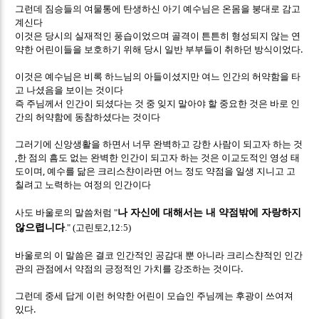
그런데 짐승들의 여물통에 탄생하신 아기 예수님은 온몸을 붕대로 감고
계신다
이것은 당시의 실재적인 풍습이었으며 골격이 튼튼히 형성되지 않는 연
.
약한 어린이들을 보호하기 위해 당시 일반 부부들이 취하던 방식이었다
이것은 예수님은 비록 하느님의 아들이셨지만 여느 인간의 허약함을 타
고 나셨음을 보이는 것이다
즉 주님께서 인간이 되셨다는 것 중 잊지 말아야 할 중요한 것은 바로 인
간의 허약함에 동참하셨다는 것이다
그러기에 신앙생활을 하면서 너무 완벽하고 강한 사람이 되고자 하는 것
,
한 점의 흠도 없는 완벽한 인간이 되고자 하는 것은 이교도적인 영성 태
,
도이며
예수를 닮은 크리스챤이라면 어느 정도 약점을 일생 지니고 고
칠려고 노력하는 여정의 인간이다
사도 바울로의 말씀처럼 "
나 자신에 대해서는 내 약점밖에 자랑하지
않으렵니다
." (고린토2,12:5)
바울로의 이 말씀은 결코 인간적인 공감대 뿐 아니라 크리스챤적인 인간
.
관의 관점에서 약점의 긍정적인 가치를 강조하는 것이다
그런데 중세 답게 이런 허약한 어린이 모습인 주님께는 후광이 쓰여져
.
있다