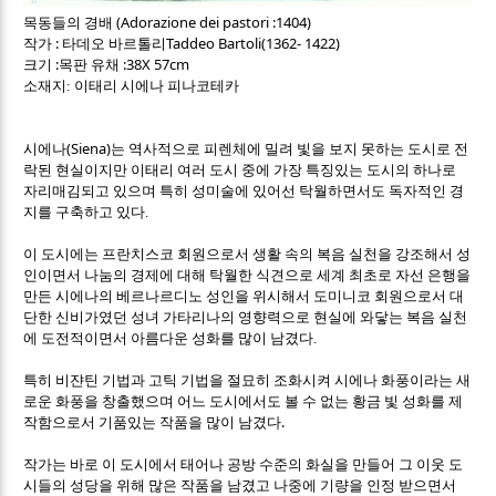
(Adorazione dei pastori :1404)
목동들의 경배
:
Taddeo Bartoli(1362- 1422)
작가
타데오 바르톨리
:
:38X 57cm
크기
목판 유채
소재지: 이태리 시에나 피나코테카
(Siena)
시에나
는 역사적으로 피렌체에 밀려 빛을 보지 못하는 도시로 전
락된 현실이지만 이태리 여러 도시 중에 가장 특징있는 도시의 하나로
자리매김되고 있으며 특히 성미술에 있어선 탁월하면서도 독자적인 경
지를 구축하고 있다.
이 도시에는 프란치스코 회원으로서 생활 속의 복음 실천을 강조해서 성
인이면서 나눔의 경제에 대해 탁월한 식견으로 세계 최초로 자선 은행을
만든 시에나의 베르나르디노 성인을 위시해서 도미니코 회원으로서 대
단한 신비가였던 성녀 가타리나의 영향력으로 현실에 와닿는 복음 실천
에 도전적이면서 아름다운 성화를 많이 남겼다.
특히 비쟌틴 기법과 고틱 기법을 절묘히 조화시켜 시에나 화풍이라는 새
로운 화풍을 창출했으며 어느 도시에서도 볼 수 없는 황금 빛 성화를 제
.
작함으로서 기품있는 작품을 많이 남겼다
작가는 바로 이 도시에서 태어나 공방 수준의 화실을 만들어 그 이웃 도
시들의 성당을 위해 많은 작품을 남겼고 나중에 기량을 인정 받으면서