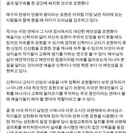
굴과 말구유를 한 공간에 배치한 것으로 표현했다
예수의 탄생이 만왕의 왕이라는 표현은 이처럼 가장 낮은 자리에 있는
.
사람들과 함께 했을 때 의미가 드러남을 강조하고 있다
작가는 이런 면에서 그 시대 정서에서도 대단한 예언성을 표현했다
예술가는 신학자와 달리 자신의 표현이 주위의 인정을 받지 못할 때도
있지만 자유롭게 표현할 수 있기에 경직된 신학이나 교리가 표현하지 못
한 신앙의 신선함을 표현한 것을 역사에 자주 볼 수 있으며 이것이 바로
.
성미술의 작가들이 교회에 생기를 더하는 면으로 볼 수 있다
예수님의
삶이 예언적이었고 예언이란 점쟁이처럼 미래를 알아보는게 아니라 본
질을 알리는 것이라면 예술은 신학이나 어떤 학문 보다 더 예언성을 표
.
현하고 있다
신학이나 교리가 신앙의 내용을 너무 정확히 표현할려다 보면 경직되거
,
나 아니면 시대 착오적인 표현으로 남기 쉬운데
이것은 현대인들이 교
회를 떠나거나 교회에 들어오기를 주저하는 주요 원인이라는 면에서 볼
.
때 예술가들이 해야 할 현대의 역할이라고 볼 수 있다
좀 뒷 시대 작가가 살았던 시에나의 이웃 도시인 피렌체에서 르네상스
작가들은 성탄화의 제작에 있어 작가와 전혀 다른 표현을 사용했다.
어
떤 작가는 성탄화의 등장 인물에 당시 동방교회와의 일치를 위해 피렌체
공의회를 유치하면서까지 실세를 과시했던 메디치 집안 가족들을 등장
시켜 동방 박사의 경배를 그릴 만큼 상류사회 지향의 의식구조를 표현한