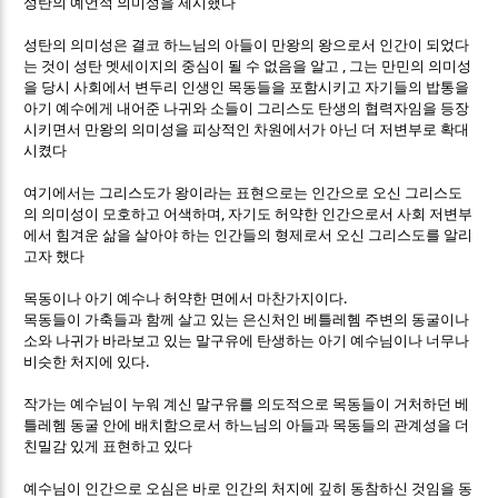
성탄의 예언적 의미성을 제시했다
성탄의 의미성은 결코 하느님의 아들이 만왕의 왕으로서 인간이 되었다
,
는 것이 성탄 멧세이지의 중심이 될 수 없음을 알고
그는 만민의 의미성
을 당시 사회에서 변두리 인생인 목동들을 포함시키고 자기들의 밥통을
아기 예수에게 내어준 나귀와 소들이 그리스도 탄생의 협력자임을 등장
시키면서 만왕의 의미성을 피상적인 차원에서가 아닌 더 저변부로 확대
시켰다
여기에서는 그리스도가 왕이라는 표현으로는 인간으로 오신 그리스도
,
의 의미성이 모호하고 어색하며
자기도 허약한 인간으로서 사회 저변부
에서 힘겨운 삶을 살아야 하는 인간들의 형제로서 오신 그리스도를 알리
고자 했다
.
목동이나 아기 예수나 허약한 면에서 마찬가지이다
목동들이 가축들과 함께 살고 있는 은신처인 베틀레헴 주변의 동굴이나
소와 나귀가 바라보고 있는 말구유에 탄생하는 아기 예수님이나 너무나
.
비슷한 처지에 있다
작가는 예수님이 누워 계신 말구유를 의도적으로 목동들이 거처하던 베
틀레헴 동굴 안에 배치함으로서 하느님의 아들과 목동들의 관계성을 더
친밀감 있게 표현하고 있다
예수님이 인간으로 오심은 바로 인간의 처지에 깊히 동참하신 것임을 동