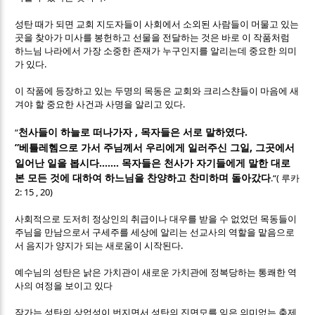
성탄 때가 되면 교회 지도자들이 사회에서 소외된 사람들이 머물고 있는
곳을 찾아가 미사를 봉헌하고 선물을 전달하는 것은 바로 이 작품처럼
하느님 나라에서 가장 소중한 존재가 누구인지를 알리는데 중요한 의미
.
가 있다
이 작품에 등장하고 있는 두명의 목동은 교회와 크리스챤들이 마음에 새
.
겨야 할 중요한 사건과 사명을 알리고 있다
,
.
“
천사들이 하늘로 떠나가자
목자들은 서로 말하였다
”
,
베틀레헴으로 가서 주님께서 우리에게 일러주신 그일
그곳에서
.......
일어난 일을 봅시다
목자들은 천사가 자기들에게 말한 대로
.“(
본 모든 것에 대하여 하느님을 찬양하고 찬미하며 돌아갔다
루카
2: 15 , 20)
사회적으로 도저히 정상인의 취급이나 대우를 받을 수 없었던 목동들이
주님을 만남으로서 구세주를 세상에 알리는 선교사의 역할을 맡음으로
.
서 음지가 양지가 되는 새로움이 시작된다
예수님의 성탄은 낡은 가치관이 새로운 가치관에 정복당하는 통쾌한 역
사의 여정을 보이고 있다
작가는 성탄의 상업성이 번지면서 성탄의 진면모를 잊은 의미없는 축제