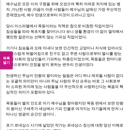
예수님은 모든 이의 구원을 위해 오셨으며 특히 어려운 처지에 있는 병
,
,
자
가난한 사람
마음이 아픈 사람들이 예수님의 삶에선 가장 우선적인
,
존재였는데
예수 탄생으로부터 이것이 드러나고 있다
당시 이스라엘에서 목동이라는 직책은 참으로 비참한 직업이었다
짐승들을 따라 목초지를 찾아다니다 보니 생활 환경이 더 없이 열악해서
.
웬만한 젊은이는 선택치 않는 기피성 직업이었다
거기다 짐승들과 오래 지내다 보면 인간적인 교양이나 지식에 있어서도
자연스럽게 뒤떨어짐으로 친구도 없고 주변 사람으로부터 멸시를 받는
목록
,
당시 사회의 정상인들이 기피하는 하층민이었으며
목동들은 한마디로
열기
주변으로부터 인정을 받지 못하는 변두리 인생이었다
탄생하신 주님이 만왕의 왕이라는 말씀은 어디 하나 제외될 사람이 없다
는 포괄적 의미만이 아니라 주님 사랑의 우선 순위는 바로 그 사회로부
터 소외된 처지에 있는 사람들을 더 우선적으로 사랑하신다는 복음의 핵
.
심적인 의미가 포함되어 있다
목동들이 별의 인도로 아기 예수님을 찾아왔지만 목동 편에서 보면 만왕
의 왕이신 구세주가 세상에서 기피 인물로 여겨지는 자기들에게 먼저 나
.
타나신 영광의 순간인 셈이다
초기 르네상스 시기에 살았던 작가는 르네상스 정신에 대한 앞선 이해로