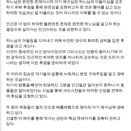
하느님은 완전한 존재이시며 아기 예수님은 하느님의 아들이심을 강조
하기 위해 후광을 통해 완전성을 표현하고자 한 것은 뿡대를 감고 있는
허약한 모습과는 잘 어울리는 것이 아니지만 이해를 할 수 있는 것이다
인간은 더 없이 허약한 불완전한 존재로 완전한 하느님을 닮고자 하는
.
열망으로 살아가는 인간이라는 것을 표현하고 있다
하느님의 아들임을 드러내기 위해 비쟌틴 양식의 화려한 금박을 입힌 후
.
광을 쓰고 계신다
이것이 중세적인 사고 방식이었으며 그리스도는 만왕의 왕이시기에 어
떤 경우라도 인간적인 허약한 면모를 지나치게 강조하는 것은 도리가 아
니라는 생각에 이런 후광을 준비하게 되었다
두 마리의 짐승은 자기들의 밥통에 누워계신 분은 구세주임을 알고 경배
.
하는 모습이다
자기의 밥통을 빼앗아 탄생하신 그분을 인간들은 알아보지 못하나 이 동
물들은 알아보았다는 사실을 통해 크리스챤들의 허약한 신앙을 견책하
.
며 회심을 요쳥하고 있다
두 명의 목동들이 별의 인도로 베틀레헴으로 찾아와 아기 예수님께 경배
하고 있다
간결한 이 배치를 통해 작가는 성탄의 핵심 멧세이지를 정확히 전하고
있다