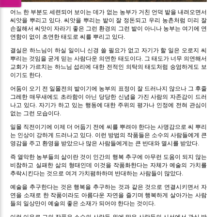
어느 한 부분도 세련되어 보이는 데가 없는 농부가 거친 언덕 밭을 내려오면서
씨앗을 뿌리고 있다. 씨앗을 뿌리는 밭이 잘 정돈되고 우리 농촌처럼 미리 잘
손질해서 씨앗이 자라기 좋은 그런 환경의 그런 밭이 아니나 농부는 여기에 연
연함이 없이 초연한 태도로 씨를 뿌리고 있다.
결실은 하느님이 하실 일이니 신경 쓸 필요가 없고 자기가 할 일은 오로지 씨
뿌리는 것임을 굳게 믿는 사람다운 의연한 태도이다. 그 태도가 너무 의연해서
교회가 가르치는 하느님 섭리에 대한 전적인 의탁의 태도처럼 숭엄하게도 보
이기도 한다.
어둠이 오기 전 일몰전의 밭이기에 농부의 표정이 잘 드러나지 않으나 그 후줄
그레한 매무새에도 초라함이 아닌 당당한 신념을 가진 사람의 자존감이 드러
나고 있다. 자기가 하고 있는 행동에 대한 주위의 평가나 인정에 전혀 관심이
없는 그런 모습이다.
일몰 직전이기에 이제 더 어둡기 전에 씨를 뿌려야 한다는 사명감으로 씨 뿌리
는 인상이 강하게 드러나고 있다. 이런 방법의 작품들은 소수의 사람들에게 큰
영감을 주고 환영을 받았으나 많은 사람들에게는 큰 반대와 멸시를 받았다.
즉 열악한 농부들의 삶이란 것이 인간의 행복 추구에 아무런 도움이 되지 않는
비참하고 실패한 삶의 형태인데 이것을 작품화한다는 자체가 예술의 가치를
추락시킨다는 것으로 여겨 가치폄하하며 반대하는 사람들이 많았다.
예술을 추구한다는 것은 행복을 추구하는 것과 같은 것으로 연결시키면서 자
연을 소재로 한 작품이라도 아름다운 자연을 즐기며 행복하게 살아가는 사람
들의 일상만이 예술의 좋은 소재가 되어야 한다는 것이다.
이런 이유로 그의 작품은 소수의 사람들 외에 많은 사람들의 시선에서 관심 밖