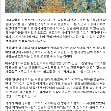
그의 작품은 빈센트 반 고흐에게 대단한 영향을 끼쳤고 고흐는 작가를 자신 작
품의 생기를 불어 넣어준 스승으로 여겨 존경했다. 그는 자연과 노동의 가치와
종교적인 의미를 서로 접목시킴으로서 이 세상 삶을 통해 발견할 수 있는 신앙
의 아름다움을 제시할 수 있었고 종교화가 세상과 유리된 이상적 환경이나 사
실의 제시가 아니라 바로 우리 현실 안에서 체험하고 증거할 수 있는 감동적
현실 임을 설득력 있게 제시했다.
전통적인 종교화의 아쉬움이라면 현실과 무관한 이상 세계의 제시로 종교를
어떤 환상의 세계에 안주하거나 실천과 무관한 어떤 형식적인 삶의 반복으로
사람들을 인도하는 것으로 오도할 수 있다는 것이다.
예수님의 가르침을 실천함으로서 복음적인 생기와 감동이 전달되는 크리스챤
적인 성장 보다는 한 집단의 소속감으로 안주하는 그런 복음적 생명이 없는 신
자들을 묶어두고 양산하는데 일조를 했다는 평가도 할 수 있는 처지이다.
이런 현실에서 작가는 새로운 형태의 종교화, 특히 씨뿌리는 비유를 말씀하시
면서 자기 삶의 실패로 여겨지는 순간에도 하느님의 뜻을 실천함으로서 세상
에 복음적 희망의 빛을 던진 예수님의 모습을 자기 예술을 통해 발견하게 만
든 위대한 예언성을 지닌 작가의 한 사람이었다는 면에서 현대인들에게 매력
적인 작가의 한사람이다.
작가가 이런 경지를 구축하게 되기에는 긴 방황과 시행착오의 시간이 있었다.
많은 화가들이 하나같이 성공의 성지로 여기는 파리에 정착하기 위해 그 역시