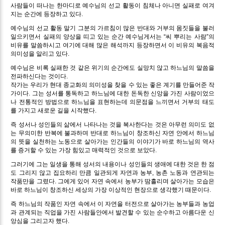
사람들이 떠나는 한마디로 예수님의 선교 활동이 침체나 아니면 실패로 여겨
지는 순간에 등장하고 있다.
예수님의 선교 활동 말기 그분의 가르침이 많은 반대와 거부의 몸짓들을 불러
일으키면서 실패의 양상을 띠고 있는 순간 예수님게서는 “씨 뿌리는 사람”의
비유를 말씀하시고 여기에 대해 많은 해석까지 등장하면서 이 비유의 복음적
의미성을 알리고 있다.
예수님은 비록 실패한 것 같은 위기의 순간에도 실망치 않고 하느님의 말씀을
전파하신다는 것이다.
작가는 우리가 현대 종교화의 의미성을 찾을 수 있는 좋은 계기를 만들어준 작
가이다. 그는 성서를 통독하고 하느님에 대한 돈독한 신앙을 가진 사람이었으
나 전통적인 방법으로 하느님을 표현하는데 의문점을 느끼면서 거부의 태도
를 가지고 새로운 길을 시작했다.
즉 성서나 성인들의 삶에서 나타나는 것을 복사한다는 것은 아무런 의미도 없
는 무의미한 반복에 불과하며 반대로 하느님이 창조하신 자연 안에서 하느님
의 뜻을 실천하는 노동으로 살아가는 인간들의 이야기가 바로 하느님의 역사
를 증거할 수 있는 가장 힘있고 매력적인 것으로 보았다.
그러기에 그는 일생을 통해 성서의 내용이나 성인들의 생애에 대한 것은 한 점
도 그리지 않고 집요하리 만큼 일관되게 자연과 농부, 농촌 노동과 연관되는
작품만을 그렸다. 그에게 있어 자연 속에서 농부가 땀흘리며 살아가는 모습은
바로 하느님이 창조하신 세상의 가장 이상적인 현장으로 생각했기 때문이다.
즉 하느님의 작품인 자연 속에서 이 자연을 터전으로 살아가는 농부들과 농업
과 관계되는 직업을 가진 사람들안에서 발견할 수 있는 순수하고 아름다운 신
앙심을 그리고자 했다.