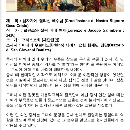
제 목 : 십자가에 달리신 예수님 (Crocifissione di Nostro Signore
Gesu Cristo)
작 가 : 로렌죠와 살림 베네 형제(Lorenzo e Jacopo Salimbeni :
1416)
크 기 : 프레스코화 (제단전면)
소재지 : 이태리 우르비노(Urbino) 세례자 요한 형제단 경당(Oratorio
di San Giovanni Battista)
중세의 이해에 있어 우리의 수준은 참으로 무식한 수준에 있다. 천 년
이상을 이어온 중세의 역사를 “암흑기”라는 한마디로 속단하는 어이없
는 무식이 아직 우리 사회에 팽배한 정서이다.
중세 때 현대적인 시각으로 이해하기 어려운 야만적인 행동이 있었던
것은 사실이다. 종교재판, 마녀 사냥, 십자군 전쟁과 같은 것이며 삼천
년대를 시작하면서 교황님이 온 세상을 향해 사과한 내용이다.
그러나 이런 잘못은 가톨릭교회의 잘못만이 아닌 당시 인간 삶에 대한
이해가 부족했던 면들이 종교적으로 표출된 것에 불과하기에 개신교도
들도 정도의 차이는 있지만 가톨릭교회와 같은 잘못을 저질렀다.
이런 면 외엔 중세는 고대의 문명을 근세 현대로 전달하는 징검다리 역
할을 했으며 특히 신앙에 있어선 그 순수한 열망으로 현대인들에게 큰
감동을 주고 있다.