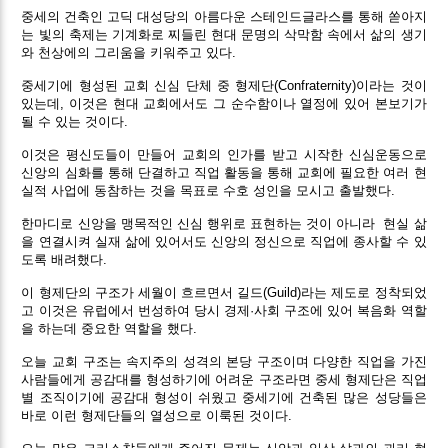
중세의 건축인 고딕 대성당의 아름다운 스테인드글라스를 통해 쏟아지
는 빛의 축제는 기계화로 찌들린 현대 문명의 삭막함 속에서 삶의 생기
와 천상에의 그리움을 키워주고 있다.
중세기에 형성된 교회 신심 단체 중 형제단(Confraternity)이라는 것이
있는데, 이것은 현대 교회에서도 그 순수함이나 열정에 있어 본보기가
될 수 있는 것이다.
이것은 평신도들이 만들어 교회의 인가를 받고 시작한 신심운동으로
신앙의 심화를 통해 단결하고 직업 활동을 통해 교회에 필요한 여러 현
실적 사업에 동참하는 것을 목표로 수호 성인을 모시고 출발했다.
한마디로 신앙을 맹목적인 신심 행위로 표현하는 것이 아니라 현실 삶
을 연결시켜 실재 삶에 있어서도 신앙의 정신으로 직업에 종사할 수 있
도록 배려했다.
이 형제단의 구조가 세월이 흐르면서 길드(Guild)라는 제도로 정착되었
고 이것은 유럽에서 번성하여 당시 경제·사회 구조에 있어 복음화 역할
을 하는데 중요한 역할을 했다.
오늘 교회 구조는 속지주의 성격의 본당 구조이며 다양한 직업을 가진
사람들에게 공감대를 형성하기에 어려운 구조라면 중세 형제단은 직업
별 조직이기에 공감대 형성이 쉬웠고 중세기에 건축된 많은 성당들은
바로 이런 형제단들의 열성으로 이룩된 것이다.