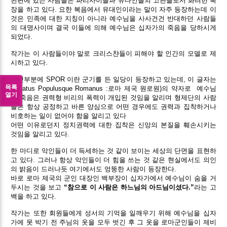
왼편에 있는 사람들은 파리사이들과 유다인들의 고관들로서 화려한 복
장을 하고 있다. 요한 복음에서 유대인이라는 말이 자주 등장하는데 이
것은 민족에 대한 지칭이 아니라 예수님을 사사건건 반대하던 사람들
의 대명사이며 결국 이들에 의해 예수님은 십자가의 죽음을 당하시게
되었다.
작가는 이 사람들이야 말로 크리스챤들이 피해야 할 인간의 모델로 제
시하고 있다.
아랫부분에 SPOR 이란 군기를 든 일당이 등장하고 있는데, 이 글자는
목록
Senatus Populusque Romanus :로마 제국 원로원)의 약자로 예수님
열기
의 죽음은 권력형 비리의 폭력이 개입된 것임을 알리며 형제단의 사람
들은 항상 공정하고 바른 양심으로 어떤 경우에도 권력과 집착하거나
비호하는 일이 없어야 함을 알리고 있다
어떤 이유로던지 정치권력에 대한 집착은 신앙의 본질을 훼손시키는
것임을 알리고 있다.
한 마디로 악인들이 더 득세하는 것 같이 보이는 세상의 단면을 표현하
고 있다. 그러나 항상 악인들이 더 힘을 쓰는 것 같은 현실에서도 의인
의 밝음이 드러나듯 여기에서도 엉뚱한 사람이 등장한다.
바로 로마 제국의 군인 대장인 백부장이 십자가에서 예수님이 숨을 거
두시는 것을 보고
“참으로 이 사람은 하느님의 아드님이셨다.”
라는 고
백을 하고 있다.
작가는 또한 회원들에게 성서의 기억을 일깨우기 위해 예수님을 십자
가에 못 박기 전 주님의 옷을 모두 벗긴 후 그 옷을 로마군인들이 제비