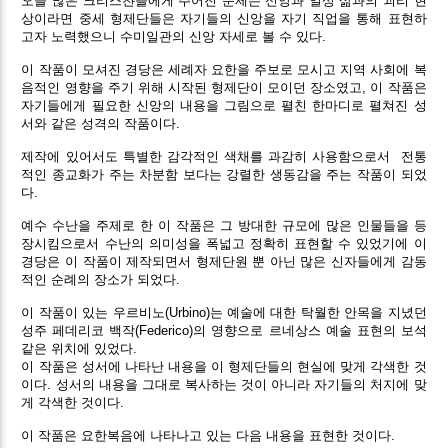
오늘 많은 크리스챤들에게 주어진 문제는 신앙과 일상 삶과의 괴리 현
상이라면 중세 형제단들은 자기들의 신앙을 자기 직업을 통해 표현하
고자 노력했으니 수미일관의 신앙 자세로 볼 수 있다.
이 작품이 모셔진 경당은 세례자 요한을 주보로 모시고 지역 사회에 복
음적인 영향을 주기 위해 시작된 형제단이 모이던 장소였고, 이 작품은
자기들에게 필요한 신앙의 내용을 그림으로 펼친 한마디로 펼쳐진 성
서와 같은 성격의 작품이다.
제작에 있어서도 특별한 감각적인 색채를 과감히 사용함으로서 전통
적인 종교화가 주는 차분함 보다는 강렬한 생동감을 주는 작품이 되었
다.
예수 수난을 주제로 한 이 작품은 그 방대한 규모에 많은 인물들을 등
장시킴으로서 수난의 의미성을 폭넓고 정확히 표현할 수 있었기에 이
경당은 이 작품이 제작되면서 형제단원 뿐 아닌 많은 신자들에게 감동
적인 순례의 장소가 되었다.
이 작품이 있는 우르비노(Urbino)는 예술에 대한 탁월한 안목을 지녔던
성주 페데리코 백작(Federico)의 영향으로 르네상스 예술 표현의 보석
같은 위치에 있었다.
이 작품은 성서에 나타난 내용을 이 형제단들의 현실에 맞게 각색한 것
이다. 성서의 내용을 그대로 복사하는 것이 아니라 자기들의 처지에 맞
게 각색한 것이다.
이 작품은 요한복음에 나타나고 있는 다음 내용을 표현한 것이다.