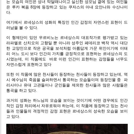
는 모습의 여인은 성녀 막달래나이고 실신한 성모님 곁에 있는 여인들
은 루카 복음 8장에 등장하고 있는 쿠자스의 아내 요안나와 수산나이
다.
여기에서 르네상스의 성화의 특징인 인간 감정의 자연스런 표현이 드
러남을 볼 수 있다.
이 형제단이 있던 우르비노는 르네상스의 대표작가로 평가받고 있는
라파엘로 산치오의 고향일 뿐 아니라 성주인 페데리코 백작 역시 대단
한 교양인으로 작은 공국을 보석처럼 아름답게 가꾼 위인이기에 이태
리 어느 도시 보다 인간의 가치를 긍정적으로 표현하는 르네상스의 도
시였는데, 이 작품에도 바로 이런 인간이 표현하는 감정들을 너무도
자연스럽게 표현하고 있다
또한 이 작품에 많은 천사들이 등장하는 천사들이 등장하고 있는데, 역
시 예수님의 죽음을 슬퍼하면서 통곡하는 모습들이며 등장인물 중 파
리사이나 유대 고관들이나 군인들을 제외한 천사들과 많은 사람들은
통곡을 하고 있다.
과거의 성화는 하느님의 모습을 보이는 것이기에 어떤 경우에도 인간
적인 감정 처리에서 자유로워야 하는데, 이 작품에 등장하고 있는 천사
들과 인물들의 격정적인 감정 표현은 르네상스의 성숙한 모습을 보이
고 있다.