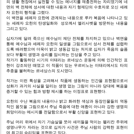
의 생활 현장에서 실천할 수 있는 에너지를 재충전하는 자리였기에 네
면의 벽 전체에 성서에 대한 내용과 자기 형제단의 수호자로 모신 세례
자 요한의 행적을 그렸다.
이 벽면을 세례자 요한에 관계되는 내용으로 루카 복음에 나타나고 있
는 세례자 요한의 탄생일화와 성모께서 엘리사벳을 방문하는 내용을
그리고 있다.
십자가에 달려 죽으신 예수님이 제단 전체를 차지하고 있으나 벽면을
통해 예수님과 세례자 요한의 일생을 그림으로서 성서 전체를 섭렵하
도록 배려했으며 더욱이 밝고 생동감 있는 처지로 십자가 죽음의 슬픔
보다 부활의 생명과 승리를 암시하는 인상을 주고 있다.
작가가 활동하던 시기의 이태리는 르네상스 운동에 의해 인간적인 표
현이 강조되던 때였고 이 작품이 있는 우르비노는 이태리에서도 타의
추종을 불허하는 르네상스의 도시였다.
작가는 이런 특성을 고려해서 작품에 생동하는 인간을 표현함으로서
성화가 과거의 사실을 알리는 생명 없는 그림이 아니라 당대에 복음을
증거할 수 있는 힘과 방향 제시를 하는 이정표로 표현했다.
요한의 수난 복음의 내용이나 밝고 화려한 색상과 등장인물들의 역동
적인 몸짓을 그림으로서 주님 죽음에 대한 애환이 아니라 강한 생명의
희망이라는 메시지를 전달함으로서 부활 신앙을 표현하고 있다.
주님 머리 위에서 자기 가슴살을 쪼아 새끼들을 먹이는 펠리칸 주위에
생명나무가 자라는 것으로 십자가 사건은 주님 사람의 강력한 표현이
며 최고의 승리임을 표현하고 있다.