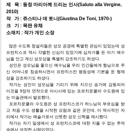
제
목 : 동정 마리아께 드리는 인사
(Saluto alla Vergine
,
2010)
작
가 : 쥬스티나 데 토니
(Giustina De Toni, 1970-​)
크
기 : 목판 유채
소재지 : 작가 개인 소장
많은 수도회 창설자들은 성모 공경에 특별한 관심이 있었는데 성
프란치스코 역시 각별한 신심이 있었기에 십자가를 든 아기 예수
님을 안고 계신 성모상을 특별히 강조하기도 하셨다.
성인은 성모님을 좋으신 예수님을 우리 인간들에게 형님으로 주
신 어머니로 칭송하시면서 프란치스칸 평등성에 기본을 둔 형제
성을 강조하기도 하셨다.
작가는 성인이 성모님을 기리기 위해 지으신 송가에 감동되어
이것을 9장의 연작으로 아시시에 있는 포르치운쿨라 수도원에 있
는 미술관에서 발표했다,
포르치운쿨라 수도원은 성 프란치스코가 하느님의 부르심을 받
고 처음 수도 생활을 시작한 요람과 같은 곳인데, 이 역사적인 자
리에서 작가는 예술가로서 산뜻한 성모 신학을 제시했다.
작가는 자기 일생에서 성 프란치스코에 대한 지울 수 없는 추억
속에서 성장한 사람이었다.