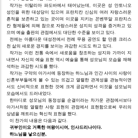
작가는 이탈리아 파도바에서 태어났는데, 이곳은 성 안토니오
성인을 위한 대성당이 있으며 프란치칸 신심의 여러 자랑스러운
흔적을 보존하고 있는 곳이며 이곳을 지키는 꼰벤뚜알 프란치스
칸 형제들에 의해 참으로 자랑스러운 성지의 성격을 증거하고 있
으며 예술 출판의 관점에서도 대단한 수준을 보이고 있다.
전에는 아름다운 대성전에서 전례 무용 공연도 할 만큼 크리스
천 삶의 새로운 경지를 보이는 과감한 시도도 하고 있다.
작가는 이런 전통 속에서 새로움을 창조하는 성지와 가까이 지
내면서 자신의 예술 표현 역시 예술을 통해 성모님의 모습을 재해
석하는 과감한 시도를 했다.
작가는 구약의 아가서에 등장하는 하느님과 인간 사이의 사랑이
신혼부부들에게 볼 수 있는 뜨겁고 열렬한 관계성을 관능적이면
서도 신비적으로 표현한 것에 크게 공감하면서 이것을 성모님의
모습에서도 드러내었다.
한마디로 성모님의 동정성을 순결이라는 차가운 관점에서보다
아가서처럼 열렬한 사랑 표현의 관점에서 표현함으로써 우리의
상념을 깨트리는 혁신적 표현을 했다.
이 찬가의 내용은 다음과 같다.
귀부인이요 거룩한 여왕이시여, 인사드리나이다.
하느님을 낳으신분,