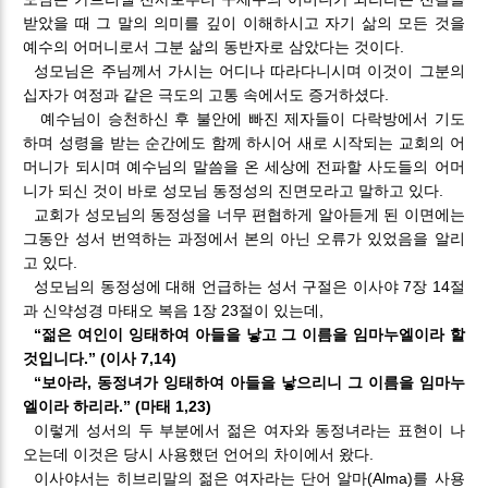
받았을 때 그 말의 의미를 깊이 이해하시고 자기 삶의 모든 것을
예수의 어머니로서 그분 삶의 동반자로 삼았다는 것이다.
성모님은 주님께서 가시는 어디나 따라다니시며 이것이 그분의
십자가 여정과 같은 극도의 고통 속에서도 증거하셨다.
예수님이 승천하신 후 불안에 빠진 제자들이 다락방에서 기도
하며 성령을 받는 순간에도 함께 하시어 새로 시작되는 교회의 어
머니가 되시며 예수님의 말씀을 온 세상에 전파할 사도들의 어머
니가 되신 것이 바로 성모님 동정성의 진면모라고 말하고 있다.
교회가 성모님의 동정성을 너무 편협하게 알아듣게 된 이면에는
그동안 성서 번역하는 과정에서 본의 아닌 오류가 있었음을 알리
고 있다.
성모님의 동정성에 대해 언급하는 성서 구절은 이사야 7장 14절
과 신약성경 마태오 복음 1장 23절이 있는데,
“젊은 여인이 잉태하여 아들을 낳고 그 이름을 임마누엘이라 할
것입니다.” (이사 7,14)
“보아라, 동정녀가 잉태하여 아들을 낳으리니 그 이름을 임마누
엘이라 하리라.” (마태 1,23)
이렇게 성서의 두 부분에서 젊은 여자와 동정녀라는 표현이 나
오는데 이것은 당시 사용했던 언어의 차이에서 왔다.
이사야서는 히브리말의 젊은 여자라는 단어 알마(Alma)를 사용