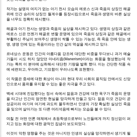
작가는 설명의 여지가 없는 아기 천사 모습의 에로스 신과 죽음의 상징인 해골
위에 인간 승리의 상징인 월계수를 등장시킴으로서 죽음과 생명의 바른 실상
을 너무도 정확히 제시했다.
해골과 아기 천사는 생명과 죽음의 실상을 제시하고 있다. 생명의 상징과 같은
에로스 신은 언젠가 해골로 변할 운명에 있으며 죽음의 상징과 같은 해골에서
부활하신 주님이 보여주신 생명이 싹틀 수 있는 가능성, 즉 죽음 안에 있는 생
명, 생명 안에 있는 죽음이라는 인간 삶의 역설을 제시하고 있다.
르네상스 운동은 인간의 아름다움 강조에 대단한 비중을 두다보니 과거 예술
가들이 시도 하지 않았던 마네리즘(Manerism)이라는 화풍을 형성했는데 작
가는 특히 이 분야에 심취해서 대단한 기량을 발휘 했다. 이는 간단한 작품 속
에 세련되고, 우아하고, 기묘함이 우러나도록 표현했다.
이 작품은 중세에 대한 회상이 아니라 현대 우리 사회의 움직임 안에서도 신앙
인으로서 품위를 유지할 수 있는 좋은 자극을 주고 있다.
백세 시대에 진입했다는 정서 속에서 젊음과 건강에 대한 욕구가 죽음의 운명
을 타고난 인간의 엄연한 현실을 망각하게 만들고 있다. 젊음 미모 건강이 곧
성공이라 여기며 여기에 과도히 몰두하면서 인생의 가장 확실한 실상인 죽음
을 잊으며 살아가는 또 다른 어리석음에 빠지는 모습을 볼 수 있다.
며칠 전 어떤 언론 매체에서 초등학생으로부터 노인들에게 까지 정신없이 퍼
지고 있는 화장에 대한 광적인 집념이 보도되었다.
이것이 악한 영향을 주는 것은 아니지만 인생의 실상을 망각하면서 생기게 될