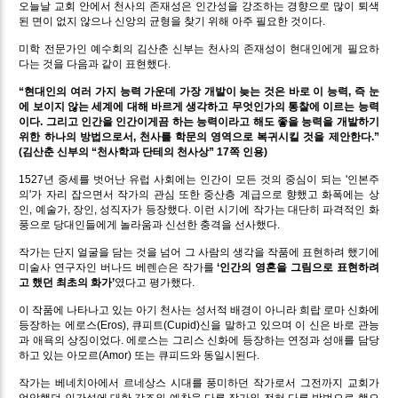
오늘날 교회 안에서 천사의 존재성은 인간성을 강조하는 경향으로 많이 퇴색
된 면이 없지 않으나 신앙의 균형을 찾기 위해 아주 필요한 것이다.
미학 전문가인 예수회의 김산춘 신부는 천사의 존재성이 현대인에게 필요하
다는 것을 다음과 같이 표현했다.
“현대인의 여러 가지 능력 가운데 가장 개발이 늦는 것은 바로 이 능력, 즉 눈
에 보이지 않는 세계에 대해 바르게 생각하고 무엇인가의 통찰에 이르는 능력
이다. 그리고 인간을 인간이게끔 하는 능력이라고 해도 좋을 능력을 개발하기
위한 하나의 방법으로서, 천사를 학문의 영역으로 복귀시킬 것을 제안한다.”
(김산춘 신부의 “천사학과 단테의 천사상” 17쪽 인용)
1527년 중세를 벗어난 유럽 사회에는 인간이 모든 것의 중심이 되는 '인본주
의'가 자리 잡으면서 작가의 관심 또한 중산층 계급으로 향했고 화폭에는 상
인, 예술가, 장인, 성직자가 등장했다. 이런 시기에 작가는 대단히 파격적인 화
풍으로 당대인들에게 놀라움과 신선한 충격을 선사했다.
작가는 단지 얼굴을 담는 것을 넘어 그 사람의 생각을 작품에 표현하려 했기에
미술사 연구자인 버나드 베렌슨은 작가를
‘인간의 영혼을 그림으로 표현하려
고 했던 최초의 화가’
였다고 평가했다.
이 작품에 나타나고 있는 아기 천사는 성서적 배경이 아니라 희랍 로마 신화에
등장하는 에로스(Eros), 큐피트(Cupid)신을 말하고 있으며 이 신은 바로 관능
과 애욕의 상징이었다. 에로스는 그리스 신화에 등장하는 연정과 성애를 담당
하고 있는 아모르(Amor) 또는 큐피드와 동일시된다.
작가는 베네치아에서 르네상스 시대를 풍미하던 작가로서 그전까지 교회가
억압했던 인간성에 대한 강조와 예찬을 다른 작가와 전혀 다른 방법으로 했으