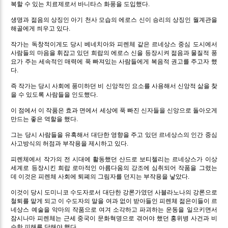
복할 수 있는 치료제로서 바니타스 화풍을 도입했다.
생명과 젊음의 상징인 아기 천사 모습의 에로스 신이 승리의 상징인 월계관을
해골에게 씌우고 있다.
작가는 독창적이게도 당시 베네치아와 피렌체 같은 르네상스 중심 도시에서
사람들의 마음을 휘잡고 있던 희랍의 에로스 신을 등장시켜 젊음과 물질적 풍
요가 주는 세속적인 매력에 푹 빠져있는 사람들에게 복음적 권고를 주고자 했
다.
즉 작가는 당시 사회에 풍미하던 비 신앙적인 요소를 사용해서 신앙적 삶을 찾
을 수 있도록 사람들을 인도했다.
이 점에서 이 작품은 효과 면에서 세상에 푹 빠진 신자들을 신앙으로 돌아오게
만드는 좋은 역할을 했다.
그는 당시 사람들을 유혹해서 대단한 영향을 주고 있던 르네상스의 인간 중심
사고방식의 허점과 부작용을 제시하고 있다.
피렌체에서 작가의 전 시대에 활동했던 산드로 보티첼리는 르네상스가 이상
세계로 등장시킨 희랍 로마적인 아름다움의 강조에 심취되어 작품을 그렸는
데 이것은 피렌체 사회에 퇴폐의 그림자를 던지는 부작용을 낳았다.
이것이 당시 도미니코 수도자로서 대단한 강론가였던 사블라노나의 강론으로
철퇴를 맡게 되고 이 수도자의 말을 여과 없이 받아들인 피렌체 젊은이들이 르
네상스 예술을 악마의 작품으로 여겨 소각하고 파괴하는 운동을 일으키면서
잠시나마 피렌체는 근세 중국이 문화혁명으로 겪어야 했던 홍위병 사건과 비
슷한 피해를 당해야 했다.