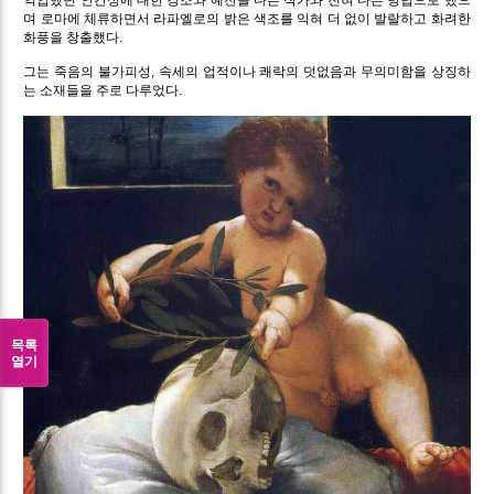
며 로마에 체류하면서 라파엘로의 밝은 색조를 익혀 더 없이 발랄하고 화려한
화풍을 창출했다.
그는 죽음의 불가피성, 속세의 업적이나 쾌락의 덧없음과 무의미함을 상징하
는 소재들을 주로 다루었다.
목록
열기