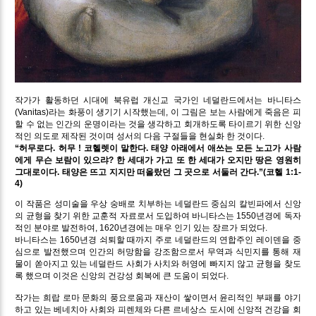
작가가 활동하던 시대에 북유럽 개신교 국가인 네덜란드에서는 바니타스
(Vanitas)라는 화풍이 생기기 시작했는데, 이 그림은 보는 사람에게 죽음은 피
할 수 없는 인간의 운명이라는 것을 생각하고 회개하도록 타이르기 위한 신앙
적인 의도로 제작된 것이며 성서의 다음 구절들을 현실화 한 것이다.
“허무로다. 허무 ! 코헬렛이 말한다. 태양 아래에서 애쓰는 모든 노고가 사람
에게 무슨 보람이 있으랴? 한 세대가 가고 또 한 세대가 오지만 땅은 영원히
그대로이다. 태양은 뜨고 지지만 떠올랐던 그 곳으로 서둘러 간다.”(코헬 1:1-
4)
이 작품은 성미술을 우상 숭배로 치부하는 네덜란드 중심의 칼빈파에서 신앙
의 균형을 찾기 위한 교훈적 자료로서 도입하여 바니타스는 1550년경에 독자
적인 분야로 발전하여, 1620년경에는 매우 인기 있는 장르가 되었다.
바니타스는 1650년경 쇠퇴할 때까지 주로 네덜란드의 연합주인 레이덴을 중
심으로 발전했으며 인간의 허망함을 강조함으로서 무역과 식민지를 통해 재
물이 쏟아지고 있는 네덜란드 사회가 사치와 허영에 빠지지 않고 균형을 찾도
록 했으며 이것은 신앙의 건강성 회복에 큰 도움이 되었다.
작가는 희랍 로마 문화의 풍요로움과 재산이 쌓이면서 윤리적인 부패를 야기
하고 있는 베네치아 사회와 피렌체와 다른 르네상스 도시에 신앙적 건강을 회