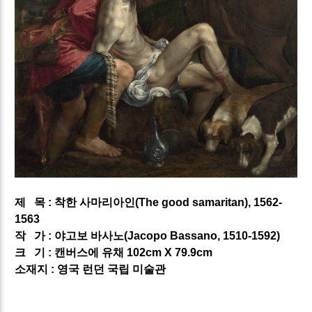
제
목 :
착한 사마리아인(The
good samaritan
), 1562-
1563
작
가 : 야고보 바사노
(Jacopo Bassano, 1510-1592​)
크
기 : 캔버스에 유채
102cm X 79.9cm
소재지 : 영국 런던 국립 미술관