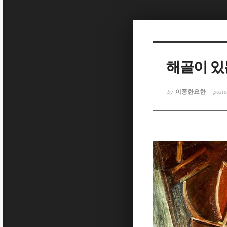
Sketchbook
Sketchbook
해골이 있는 
이종한요한
by
post
Sketchbook
Sketchbook