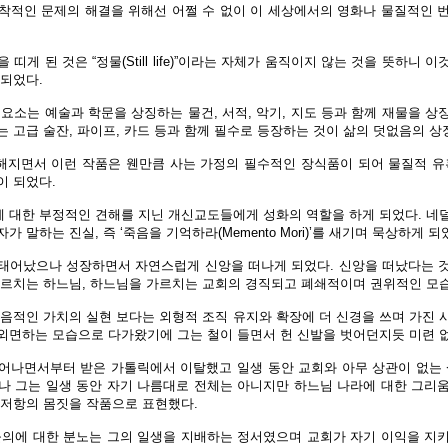
착적인 문제의 해결을 위해선 어쩔 수 없이 이 세상에서의 영화나 물질적인 
띠게 된 것은 “정물(Still life)”이라는 자체가 움직이지 않는 것을 뜻하니
 되었다.
요소는 예술과 학문을 상징하는 물건, 서적, 악기, 지도 등과 함께 재물을 
 고급 술잔, 파이프, 카드 등과 함께 필수로 등장하는 것이 삶의 덧없음의 상
해지면서 이런 작품은 웬만큼 사는 가정의 필수적인 장식품이 되어 물질적 유
이 되었다.
 대한 부정적인 견해를 지닌 개신교도들에게 성화의 역할을 하게 되었다. 네
 말하는 진실, 즉 ‘죽음을 기억하라(Memento Mori)’를 새기며 묵상하게 되
태어났으나 성장하면서 자연스럽게 신앙을 떠나게 되었다. 신앙을 떠났다는 
가르치는 하느님, 하느님을 가르치는 교회의 경직되고 폐쇄적이며 권위적인 모
복음적인 가치의 실현 보다는 외형적 조직 유지와 확장에 더 신경을 쓰며 가진 
외면하는 모습으로 다가왔기에 그는 철이 들면서 헌 신발을 벗어던지듯 미련 없
어나면서부터 받은 가톨릭에서 이탈했고 일생 동안 교회와 아무 상관이 없는 
 그는 일생 동안 자기 나름대로 전체는 아니지만 하느님 나라에 대한 그리
 저항의 몸짓을 작품으로 표현했다.
불의에 대한 분노는 그의 일생을 지배하는 정서였으며 교회가 자기 이익을 지