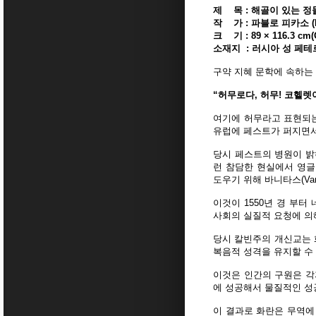
제 목 : 해골이 있는 정물화
작 가 : 파블로 피카소 (Pabl
크 기 : 89 × 116.3 cm(O
소재지 : 러시아 성 페
구약 지혜 문학에 속하는
“허무로다, 허무! 코헬렛이
여기에 허무라고 표현되는 
유럽에 페스트가 퍼지면서
당시 페스트의 병원이 밝
런 참담한 현실에서 영글
도우기 위해 바니타스(Van
이것이 1550년 경 부
사회의 실질적 요청에 의
당시 칼빈주의 개신교는 
복음적 성격을 유지할 수
이것은 인간의 구원은 각
에 성공해서 물질적인 성
이 결과로 화란은 무역에