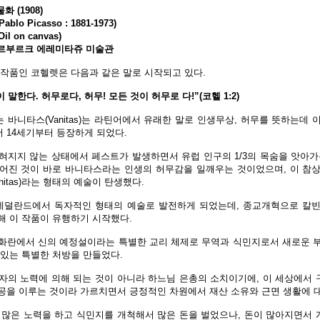
 (1908)
o Picasso : 1881-1973)
il on canvas)
테르부르크 에레미타쥬 미술관
 작품인 코헬렛은 다음과 같은 말로 시작되고 있다.
 말한다. 허무로다, 허무! 모든 것이 허무로 다!”(코헬 1:2)
바니타스(Vanitas)는 라틴어에서 유래한 말로 인생무상, 허무를 뜻하는데
 14세기부터 등장하게 되었다.
혀지지 않는 상태에서 페스트가 발생하면서 유럽 인구의 1/3의 목숨을 앗아가
어진 것이 바로 바니타스라는 인생의 허무감을 일깨우는 것이었으며, 이 참
itas)라는 형태의 예술이 탄생했다.
터 네덜란드에서 독자적인 형태의 예술로 발전하게 되었는데, 종교개혁으로 칼
해 이 작품이 유행하기 시작했다.
화란에서 신의 예정설이라는 특별한 교리 체제로 무역과 식민지로서 새로운 
 있는 특별한 처방을 만들었다.
자의 노력에 의해 되는 것이 아니라 하느님 은총의 소치이기에, 이 세상에서
공을 이루는 것이라 가르치면서 긍정적인 차원에서 재산 소유와 근면 생활에 대
 많은 노력을 하고 식민지를 개척해서 많은 돈을 벌었으나, 돈이 많아지면서