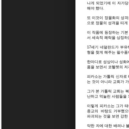
나게 되었기에 이 자가당
해야 했다.
또 이것이 정물화의 성격을 
으로 정물의 성격을 띠게
이 작품에 등장하는 기본 
서 세속적 쾌락을 상징하는
17세기 네덜란드가 부유
형을 찾게 해주는 필수품
한마디로 성상이나 성화에
품을 보면서 코헬렛의 저자가
피카소는 가톨릭 신자로 
는 것이 아니라 교회가 
그가 본 가톨릭 교회는 
난하고 억눌린 사람들을 
이렇게 피카소는 그가 태
종교의 바탕도 거부했으나
파괴되는 것을 보면 강한
약한 자에 대한 배려나 