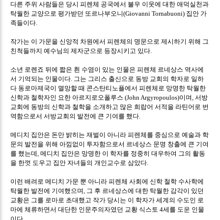
다른 주위 사람들은 당시 피렌체 공국에서 불우 이웃에 대한 애덕실천과
탁월한 교양으로 평가받던 또르나부오니
집안 가
(Giovanni Tornabuoni)
족들이다
.
작가는 이 가문을 신앙적 차원에서 피렌체의 명문으로 제시하기 위해 그
친척들까지 예수님의 제자군으로 등장시키고 있다
.
소년 로렌죠 뒤에 짧은 흰 수염이 있는 인물은 피렌체 르네상스 역사에
서 기억되는 인물이다
그는 그리스 출신으로 동방 교회의 학자로 일하
.
다 동로마제국이 멸망할 때 콘스탄티노플에서 피렌체로 망명한 탁월한
신학과 철학자인 요한 아르지로오폴루스
이며
서방
(John Argyropoulos)
,
교회에 동방의 신학과 철학을 소개하고 많은 희랍어 서적을 라틴어로 번
역함으로서 서방교회의 발전에 큰 기여를 했다
.
메디치 집안은 돈만 밝히는 재벌이 아니라 피렌체를 중심으로 예술과 학
문의 발전을 위해 아낌없이 투자함으로서 르네상스 문명 창출에 큰 기여
를 했는데
메디치 집안은 망명한 이 학자를 정중히 대우하여 그의 활동
,
을 한껏 도우고 집안 자녀들의 개인교수로 삼았다
.
이런 배려로 메디치 가문 뿐 아니라 피렌체 사회에 신학 철학 수사학에
탁월한 발전에 기여했으며
그 후 르네상스에 대한 탁월한 감각이 있던
,
교황은 그를 로마로 초대했고 작가 당시는 이 학자가 세계의 수도인 로
마에 체류하면서 대단한 인문주의자였던 교황 식스토
세를 도운 인물
4
이다
.