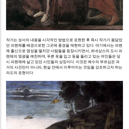
작가는 성서의 내용을 시각적인 방법으로 표현한 후 즉시 작가가 몸담았
던 피렌체를 배경으로한 그곳에 풍경을 재현하고 있다
여기에서는 피렌
.
체 출신으로 명성을 떨치던 사람들을 등장시키면서
르네상스의 도시 피
,
렌체의 영광을 예찬하며
푸른 옷을 입고 등을 돌리고 있는 여인들은 당
,
시 피렌체에 살고 있던 시민들의 상징이다
이것은 예수의 부르심은 과
.
거의 사건만이 아니라
현실 안에서 이루어지는 것임을 강조하고자 하는
,
의도의 표현이다
.