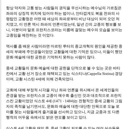
항상 약자와 고통 받는 사람들의 권익을 우선시하는 예수님의 가르침은
좌파의 상징적 위치에 있어야 하는 법이나
안타깝게도 복음 전파의 사
,
령탑인 교황청은 어떤 때 세상의 좌파로부터 비난 대상이 되어 오던 처
지였고
이 언론 역시 좌파의 언론이었는데
일년 간의 교종의 행보를 보
,
,
니
이분이야 말로 프란치스코라는 이름에 걸맞는 예수의 모습을 보이는
,
교종임을 예찬하는 것 이었다
.
역사를 좀 배운 사람이라면 마르틴 루터의 종교개혁의 원인을 제공한 중
세의 부패에 주인공들이었던 교황들에 대한 기억은 있으나
이들이 했던
,
문화 예술에 대한 공헌은 기억하지 못하는 사람이 많다
.
중세 교황들의 문화 예술에 대한 공헌을 단적으로 볼 수 있는 곳은 바티
칸에서 교황 선거 장소로 채택되고 있는 식스티나
경당
(Cappella Sistina)
이며
교황 시스틴
세에 의해 건축되었다
,
4
.
교회에 대해 부정적 시각을 지닌 좌파 언론을 위시해서 온 세계인들의
존경을 받는 프란치스코 교종이 예수회 출신인 것과 대조적으로 프란치
스칸 교황이었던 식스토
세
는 전형적인 중세 교황의 그림
4
(1471 - 1484)
자의 족적을 남기면서도
문화와 예술에 대한 대단한 안목으로 오늘 로
,
마를 찾는 사람들에게 즐거움을 선사하고 있으니
지금 교종과 또 다른
,
행적의 어두움 속에서도 밝은 면모를 보이고 있다
.
식스토
세 교황은 재임 중
중세 교황이 저지를 수 있는 여러 실수들을
4
,