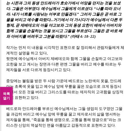
는 시몬과 그의 동생 안드레아가 호숫가에서 어망을 던지는 것을 보셨
다
그들은 어부였다
예수님께서 그들에게 이르셨다
나를 따라 오너
.
.
. “
라
내가 너희를 사람낚는 어부로 만들겠다
그러자 그들은 곧 바로 그
.
.”
물을 버리고 예수를 따랐다
거기에서 더 가시다가 예수님께서 다른 두
...
형제
곧 제베데오의 아들 야고보와 그의 동생 요한이 배에서 아버지와
,
함께 그물을 손질하는 것을 보시고 그들을 부르셨다
그들은 곧 바로 배
.
와 아버지를 버려두고 그분을 따랐다
마태
.” (
4: 18- 22)
작가는 먼저 이 내용을 시각적인 표현으로 잘 정리해서 관람자들에게 체
계적인 설명을 하고 있다
,
뒷면에 예수님께서 아버지 제베데오와 함께 그물을 손질하고 야고보와
요한을 보고 계시는 장면과 다른 편엔 그물을 버리고 예수를 따르는 두
제자들을 서로 다르게 등장시키고 있다
.
중앙에는 불림을 받은 두 사람 가운데 베드로는 노란색의 옷을
안드레
,
아는 초록색 옷을 입고 예수님 앞에 무릎을 꿇은 모습으로 크게 등장시
키면서 모든 것을 버리고 그리스도를 따르는 제자직의 고귀함을 상징적
목록
으로 표현하고 있다
.
열기
베드로와 안드레아를 부르신 예수님께서는 그들 생업의 도구였던 그물
을 과감히 버리고 예수님 앞에 무릎을 꿇고 제자로서의 삶을 맹서하는
제자들을 통해
죽음을 통해 생명으로
고통을 통해 영광으로
라는 크
, “
,
”
리스챤 신앙의 역설적인 면을 아름답고 감동적으로 표현하고 있다
.