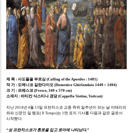
제 목
사도들을 부르심
:
(Calling of the Apostles : 1481)
작 가
도메니코 길란다이오
–
:
(Domenico Ghirlandaio 1449
1494)
크 기
프레스코
:
(Fresco, 349 x 570 cm)
소재지
바티칸 식스티나 경당
:
(Cappella Sistina, Vatican)
지난
년
월
일 프란치스코 교종 즉위 일주년이 되는 날 이태리의
2014
4
13
좌파 신문인 일 템포
는
면 표지 기사를 다음과 같은 글로서
( Il Tempo)
1
시작했다
.
성 프란치스코가 흰옷을 입고 로마에 나타났다
“
.”