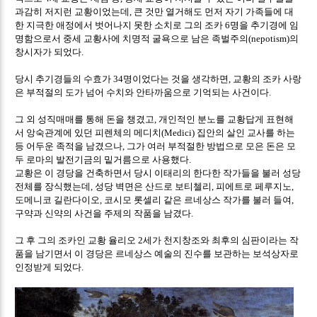
과감히 저지런 교황이었는데
큰 것만 열거해도 먼저 자기 가족들에 대
,
한 지극한 애정에서 벗어나지 못한 소치로 그의 조카
명을 추기경에 임
6
명함으로서 중세 교황사에 치명적 굴욕으로 남은 족벌주의
의
(nepotism)
창시자가 되었다
.
당시 추기경들의 수효가
명이었다는 것을 생각하면
교황의 조카 사랑
34
,
은 부적절의 도가 넘어 수치와 안타까움으로 기억되는 사건이다
.
그 외 성직매매를 통해 돈을 챙겼고
개인적인 분노를 교황답게 표현해
,
서 앙숙관계에 있던 피렌체의 메디치
집안의 살인 교사를 하는
(Medici)
등 어두운 족적을 남겼으나
그가 여러 부적절한 방법으로 모은 돈은 모
,
두 로마의 발전기금의 밑거름으로 사용했다
.
교황은 이 경당을 건축하면서 당시 이태리의 한다한 작가들을 불러 성당
전체를 장식했는데
성당 벽면은 산드로 보티첼리
피에트로 페루지노
,
,
,
도메니코 길란다이오
코시모 롯셀리 같은 르네상스 작가를 불러 들여
,
,
구약과 신약의 사건을 주제의 작품을 남겼다
.
그 후 그의 조카인 교황 율리오
세가 천지창조와 최후의 심판이라는 작
2
품을 남기면서 이 경당은 르네상스 예술의 진수를 보관하는 보석상자로
인정받게 되었다
.