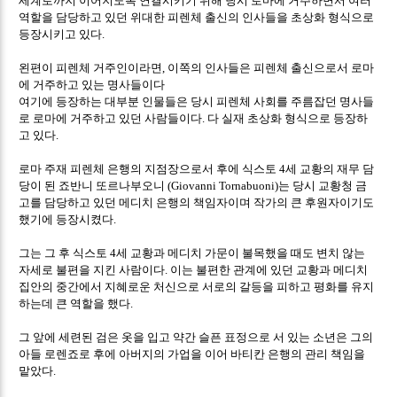
역할을 담당하고 있던 위대한 피렌체 출신의 인사들을 초상화 형식으로
등장시키고 있다
.
왼편이 피렌체 거주인이라면
이쪽의 인사들은 피렌체 출신으로서 로마
,
에 거주하고 있는 명사들이다
여기에 등장하는 대부분 인물들은 당시 피렌체 사회를 주름잡던 명사들
로 로마에 거주하고 있던 사람들이다
다 실재 초상화 형식으로 등장하
.
고 있다
.
로마 주재 피렌체 은행의 지점장으로서 후에 식스토
세 교황의 재무 담
4
당이 된 죠반니 또르나부오니
는 당시 교황청 금
(Giovanni Tornabuoni)
고를 담당하고 있던 메디치 은행의 책임자이며 작가의 큰 후원자이기도
했기에 등장시켰다
.
그는 그 후 식스토
세 교황과 메디치 가문이 불목했을 때도 변치 않는
4
자세로 불편을 지킨 사람이다
이는 불편한 관계에 있던 교황과 메디치
.
집안의 중간에서 지혜로운 처신으로 서로의 갈등을 피하고 평화를 유지
하는데 큰 역할을 했다
.
그 앞에 세련된 검은 옷을 입고 약간 슬픈 표정으로 서 있는 소년은 그의
아들 로렌죠로 후에 아버지의 가업을 이어 바티칸 은행의 관리 책임을
맡았다
.