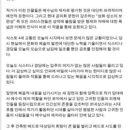
작가가 이런 인물들은 예수님의 제자로 평가한 것은 대단히 파격적이며
예언적 표현이다
그리고 현대 공의회 문헌이 강조하는
성화 성소의 보
.
“
편성
즉 모든 크리스챤들은 성덕에 불림을 받은 형제와 자매에 대한 폭
”
넓은 이해와 인식이 바로 이 작품을 통해 표현되고 있다
.
식스토
세 교황은 오늘의 시각에서 보면 문제가 많은 교황이었으나
당
4
,
시 현실에서 문화와 예술의 발전에 대단한 노력을 기울이면서 식스티나
경당을 오늘의 모습으로 남김에 일조를 했던 공로를 인정해야 할 것이
다
.
오늘도 식스티나 경당에는 입추의 여지가 없는 많은 사람들이 몰리고 있
다
더 감상하고 싶어도 인파에 떠밀려 나아가야 하는 한마디로 많은 사
.
람들이 몰려와 작품을 통해 드러나고 있는 복음을 시각적으로 감상하고
있다
.
앞면에 복음적 내용을 상기시키는 세 장면과 함께 양쪽으로 작가 당대에
서 예수의 제자 역할을 하던 로마에서 살고 있던 고귀한 인품의 피렌체
인들을 등장시킴으로서 인간성의 존중을 강조하던 르네상스라는 시대
흐름 안에서 작가가 활동하던 시대를 살아가던 평범한 사람과 고귀한 인
품의 사람들을 다 예수님의 제자라는 울타리 안에 담고 있다
.
그 후 건축된 베드로 대성당의 회랑이 큰 팔을 벌리고 베드로 사도를 만