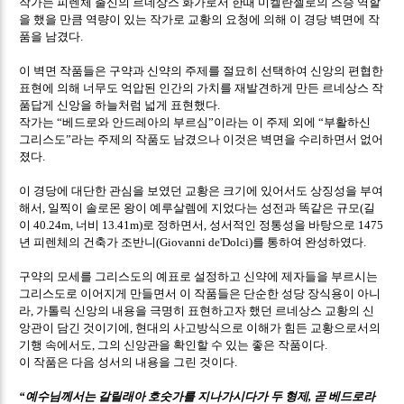
작가는 피렌체 출신의 르네상스 화가로서 한때 미켈란젤로의 스승 역할
을 했을 만큼 역량이 있는 작가로 교황의 요청에 의해 이 경당 벽면에 작
품을 남겼다
.
이 벽면 작품들은 구약과 신약의 주제를 절묘히 선택하여 신앙의 편협한
표현에 의해 너무도 억압된 인간의 가치를 재발견하게 만든 르네상스 작
품답게 신앙을 하늘처럼 넓게 표현했다
.
작가는
베드로와 안드레아의 부르심
이라는 이 주제 외에
부활하신
“
”
“
그리스도
라는 주제의 작품도 남겼으나 이것은 벽면을 수리하면서 없어
”
졌다
.
이 경당에 대단한 관심을 보였던 교황은 크기에 있어서도 상징성을 부여
해서
일찍이 솔로몬 왕이 예루살렘에 지었다는 성전과 똑같은 규모
길
,
(
이
너비
로 정하면서
성서적인 정통성을 바탕으로
40.24m,
13.41m)
,
1475
년 피렌체의 건축가 조반니
를 통하여 완성하였다
(Giovanni de'Dolci)
.
구약의 모세를 그리스도의 예표로 설정하고 신약에 제자들을 부르시는
그리스도로 이어지게 만들면서 이 작품들은 단순한 성당 장식용이 아니
라
가톨릭 신앙의 내용을 극명히 표현하고자 했던 르네상스 교황의 신
,
앙관이 담긴 것이기에
현대의 사고방식으로 이해가 힘든 교황으로서의
,
기행 속에서도
그의 신앙관을 확인할 수 있는 좋은 작품이다
,
.
이 작품은 다음 성서의 내용을 그린 것이다
.
예수님께서는 갈릴래아 호숫가를 지나가시다가 두 형제
곧 베드로라
“
,