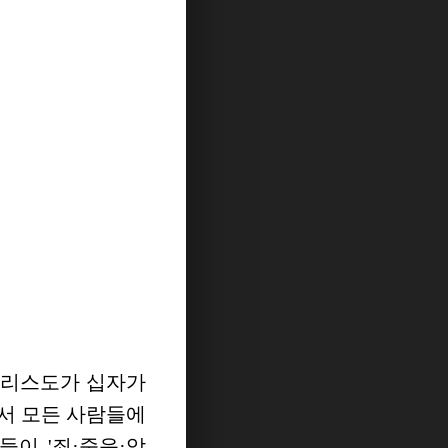
그리스도가 십자가
께서 모든 사람들에
이 '죄·죽음·악