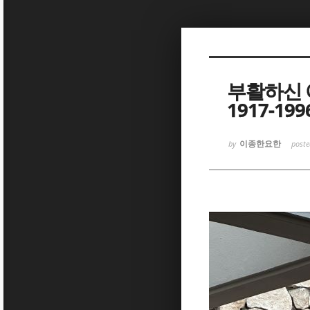
Sketchbook
Sketchbook
부활하신 예
1917-199
이종한요한
by
post
Sketchbook
Sketchbook