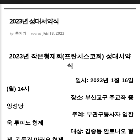
Sketchbook5, 스케치북5
Sketchbook5, 스케치북5
2023년 성대서약식
홈지기
Jan 18, 2023
by
posted
2023년 작은형제회(프란치스코회) 성대서약
Sketchbook5, 스케치북5
Sketchbook5, 스케치북5
식
일시: 2023년 1월 16일
(월) 14시
장소: 부산교구 주교좌 중
앙성당
주례: 부관구봉사자 임한
욱 루피노 형제
대상: 김중동 안토니오 형
제, 김동건 마태오 형제