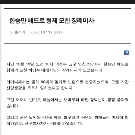
Sketchbook5, 스케치북5
Sketchbook5, 스케치북5
한승만 베드로 형제 모친 장례미사
홈지기
Dec 17, 2018
by
posted
Sketchbook5, 스케치북5
Sketchbook5, 스케치북5
12
13
10
지난
월
일
오전
시
의정부
교구
연천성당에서
한승만
베드로
.
형제의
모친
허명수
데레사님의
장례미사가
있었습니다
90
,
어머니께서는
올해
세의
일기로
노환으로
선종하셨으며
오랜
기간
.
신앙생활을
묵묵히
임하셨다고
합니다
그런
어머니
반기듯
하늘에서는
새벽부터
하얀
함박눈이
펑펑
쏟아졌
.
습니다
44
그리고
굳은
날씨와
먼거리에도
불구하고
명의
형제들이
미사에
참
,
.
석하였고
관구봉사자가
주례를
하였습니다