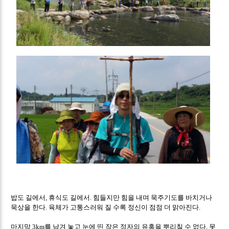
밥도 길에서
휴식도 길에서
힘들지만 힘을 내며 묵주기도를 바치거나
,
.
묵상을 한다
육체가 고통스러워 질 수록 정신이 점점 더 맑아진다
.
.
마지막
를 남겨 놓고 눈에 띤 작은 정자의 유혹을 뿌리칠 수 없다
못
3km
.