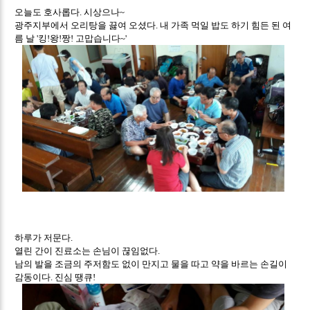
오늘도 호사롭다
시상으나
.
~
광주지부에서 오리탕을 끓여 오셨다
내 가족 먹일 밥도 하기 힘든 된 여
.
름 날
킹
왕
짱
고맙습니다
'
!
!
!
~'
하루가 저문다
.
열린 간이 진료소는 손님이 끊임없다
.
남의 발을 조금의 주저함도 없이 만지고 물을 따고 약을 바르는 손길이
감동이다
진심 땡큐
.
!