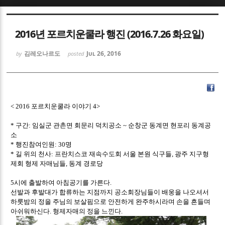
Sketchbook5, 스케치북5
Sketchbook5, 스케치북5
2016년 포르치운쿨라 행진 (2016.7.26 화요일)
김레오나르도
Jul 26, 2016
by
posted
Sketchbook5, 스케치북5
Sketchbook5, 스케치북5
포르치운쿨라 이야기
< 2016
4>
구간
임실군 관촌면 회문리 덕치공소
순창군 동계면 현포리 동계공
*
:
~
소
행진참여인원
명
*
: 30
길 위의 천사
프란치스코 재속수도회 서울 본원 식구들
광주 지구형
*
:
,
제회 형제 자매님들
동계 경로당
,
시에 출발하여 아침공기를 가른다
5
.
선발과 후발대가 합류하는 지점까지 공소회장님들이 배웅을 나오셔서
하룻밤의 정을 주님의 보살핌으로 안전하게 완주하시라며 손을 흔들며
아쉬워하신다
형제자매의 정을 느낀다
.
.