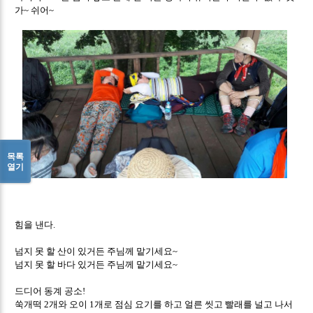
가
쉬어
~
~
목록
열기
힘을 낸다
.
넘지 못 할 산이 있거든 주님께 맡기세요
~
넘지 못 할 바다 있거든 주님께 맡기세요
~
드디어 동계 공소
!
쑥개떡
개와 오이
개로 점심 요기를 하고 얼른 씻고 빨래를 널고 나서
2
1