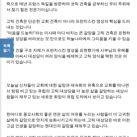
력으로 매년 프랑스 독일을 방문하며 코틱 건축을 공부하신 우리 주위에
서 찾기 힘든 전문가이십니다.
고틱 건축은 단순한 교회 건축이 아니라 프란치스칸 영성의 핵심을 드러
내는 것입니다
"마음을 드높히!"라는 미사때 마다 바치는 큰 갈망을 고틱 건축은 표현하
기에 성당을 바라보는 것 만으로도 하늘나라에의 그리움을 키울 수 있습
니다
목록
또한 건물 구조 자체가 프란치스칸 영성을 표현했기에 사부님의 유해를
열기
모신 아씨시 대성당이 여러 양식을 배제하고 고틱 양식을 택한 것은 의
미가 있습니다.
오늘날 신자들이 교회에 대한 실망과 세속화의 유혹으로 교회를 떠나면
서 텅텅 비고 있는 유럽의 고틱 대성당을 더 높은 삶을 갈망하는 세상사
람들이 채우고 있는 새로운 희망이 유럽 도처에서 보이고 있습니다.
한마디로 풍요사회의 좋은 면은 삶의 여유를 누리는 사람들이 더 고귀한
삶에의 갈망으로 멋지게 승화시키고자 하는데 ,고틱 대성당은 바로 이런
고급 인생을 갈망하는 현대인의 갈망을 채워주고 있습니다.