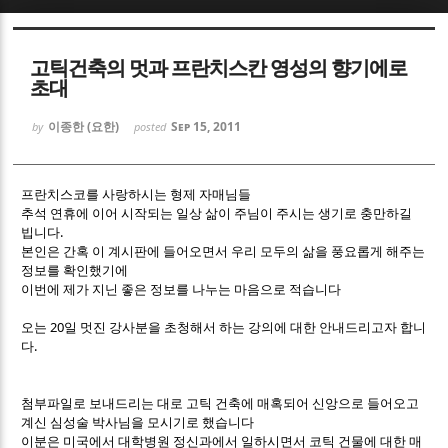
Sketchbook5, 스케치북5
Sketchbook5, 스케치북5
고틱건축의 멋과 프란치스칸 영성의 향기에로
초대
이종한 (요한)
Sep 15, 2011
by
posted
프란치스코를 사랑하시는 형제 자매님들
Sketchbook5, 스케치북5
Sketchbook5, 스케치북5
추석 연휴에 이어 시작되는 일상 삶이 주님이 주시는 생기로 충만하길
빕니다.
본인은 간혹 이 계시판에 들어오면서 우리 모두의 삶을 풍요롭게 해주는
정보를 확인했기에
이번에 제가 지닌 좋은 정보를 나누는 마음으로 적습니다
오는 20일 멋진 강사분을 초청해서 하는 강의에 대한 안내드리고자 합니
다.
첨부파일로 보내드리는 대로 고틱 건축에 매혹되어 신앙으로 들어오고
계신 심성술 박사님을 모시기로 했습니다
이분은 미국에서 대학병원 정신과에서 일하시면서 코틱 건물에 대한 매