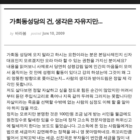
Sketchbook5, 스케치북5
Sketchbook5, 스케치북5
가회동성당의 건, 생각은 자유지만...
바라봄
Jun 10, 2009
by
posted
가회동 성당에 오지 말라고 하시는 요한이라는 분은 본당사제인지 신자
대표인지 모르겠지만 오라 마라 할 수 있는 권한을 가지신 분이세요?
Sketchbook5, 스케치북5
Sketchbook5, 스케치북5
내용을 읽어보니 사제로서 당연히 성령강림 일에 인간의 마음들이 모여
서 움직이는 것 안에 성령의 활동이 있다고 강의 하셨는데 그것이 왜 그
리 엉뚱한 방향으로 쫒아갔는지... 사람의 생각과 받아드림은 정말 제 각
각인 듯합니다.
저도 살다보면 정말 자살하고 싶을 정도로 힘든 순간이 많았지만 어려서
부터 듣던 주입식교리로 혹여나 지옥 갈까 두려워 그러지는 못합니다만
자살이라는 죽음을 선택할 수밖에 없는 사람의 심정도 이해 할 줄 알아
야 하지 않을 까요.
정치는 모르지만 분명한 것은 100만원 조금 넘게 받는 서민들 월급에도
원천징수로 탈세란 있을 수 없는데 정작 고소득 전문자영업은 허위신고
에 탈세까지 한다는 보도도 들었습니다. 고소득에 돈 있는 사람들에게는
법으로 세금까지 감면해주는 정책을 펴니 영 못마땅하네요. 쥐꼬리만큼
벌어서 꼬박꼬박 내는 세금. 선진국은 부자들이 번만큼 세금을 많이 내