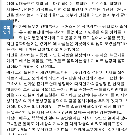
기에 강대국으로 자리 잡는 다고 하는데, 후퇴하는 민주주의, 퇴행하는
사회복지, 언론의 왜곡보도, 이런 것을 보면서 현 정부는 가난한 국민, 서
민을 생각하는지 의구심이 들어요. 정부가 민심을 외면하는데 누가 좋아
할까요.
그러던 차에 노무현 전대통령의 서거소식은 국민의 한 사람으로서 솔직
목록
히 아까운 사람 보냈네 하는 생각이 들었어요. 서민들을 위한 정치를 펴
열기
려고 노력한 대통령이었기에 그 마음을 기려 주고 싶어서 서울은 못 갔
지만 봉화마을에는 갔어요. 왜 사람들은 이곳에 이리 많이 모였을까? 하
는 생각에 내 마음 같겠지. 라고 이해했어요.
서민을 생각하는 대통령, 가난한 사람을 불쌍히 여기는 마음, 누군가를
아끼고 애쓰는 마음들, 그런 것들로 움직이는 행위가 바로 성령의 움직
임이라고 표하신 것 같은데...
뭐가 그리 불만인지 개인사택도 아닌데, 주님의 집 성당에 미사를 집전
하는 사제보고 오라마라 하면서 게시판을 시끄럽게 하는지... 요한이라
고 하시니 신자분 같기도 한데 냉정하게 따지면 가회동성당 전 신자를
대표하여 그런 글을 적으라고 누가 권한을 주셨는지는 모르겠지만 대표
성을 가지신 분이라면 표현들이 무례하고 오만하다는 생각이 들며, 자의
성이 강하여 가회동성당을 들먹이며 글을 올리기에는 무리가 있다고 보
아집니다. 자신의 내면에 있는 분노를 엉뚱하게 해석하고 잘난 척 하고
픈 열등감이 있는 사람 은 아닌지? 진짜 잘 배운 사람은 겸손하던데...
사람이 배우고 똑똑하면 얼마나 잘났을까요. 지식이 많으면 얼마나 많다
고... 잘은 몰라도 이 세상의 지식이란 각계 각층의 배워도 배워도 끝이
없으며, 배울수록 무식하고 무지함을 뼈저리게 느끼게 하는 것이 배움의
자리 같던데...