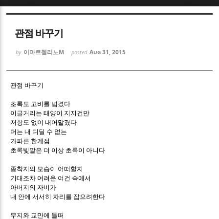
Sketchbook5, 스케치북5
Sketchbook5, 스케치북5
관점 바꾸기
이마르첼리노M
Aug 31, 2015
by
posted
관점 바꾸기
Sketchbook5, 스케치북5
Sketchbook5, 스케치북5
초록도 고비를 넘겼다
이글거리는 태양이 지지건만
저항도 없이 내어맡겼다
더는 내 디딜 수 없는
가파른 한계점
초록빛깔은 더 이상 초록이 아니다
종착지의 모습이 어떠할지
기대조차 어려운 여건 속에서
아버지의 자비가
내 안에 서서히 자리를 잡으려한다
무지와 교만에 들떠